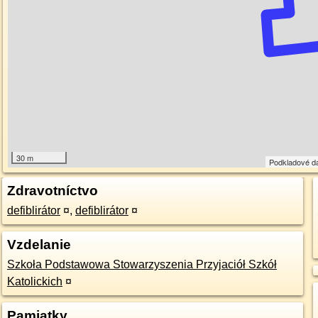
30 m
Podkladové d
Zdravotníctvo
defiblirátor
¤
,
defiblirátor
¤
Vzdelanie
Szkoła Podstawowa Stowarzyszenia Przyjaciół Szkół
Katolickich
¤
Pamiatky