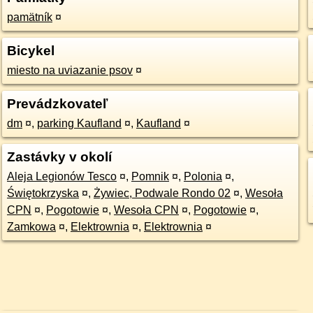
pamätník
¤
Bicykel
miesto na uviazanie psov
¤
Prevádzkovateľ
dm
¤
,
parking Kaufland
¤
,
Kaufland
¤
Zastávky v okolí
Aleja Legionów Tesco
¤
,
Pomnik
¤
,
Polonia
¤
,
Świętokrzyska
¤
,
Żywiec, Podwale Rondo 02
¤
,
Wesoła
CPN
¤
,
Pogotowie
¤
,
Wesoła CPN
¤
,
Pogotowie
¤
,
Zamkowa
¤
,
Elektrownia
¤
,
Elektrownia
¤