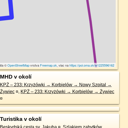
áta ©
OpenStreetMap
vrstva
Freemap.sk
, viac na
https://poi.oma.sk/w1225596162
MHD v okolí
KPŻ – 233: Krzyżówki → Korbielów → Nowy Szpital →
Żywiec
¤
,
KPŻ – 233: Krzyżówki → Korbielów → Żywiec
¤
Turistika v okolí
Beskydská cesta sv. Jakuba
¤
,
Szlakiem zabytków