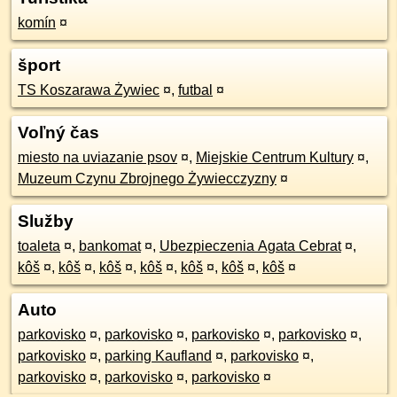
komín
¤
šport
TS Koszarawa Żywiec
¤
,
futbal
¤
Voľný čas
miesto na uviazanie psov
¤
,
Miejskie Centrum Kultury
¤
,
Muzeum Czynu Zbrojnego Żywiecczyzny
¤
Služby
toaleta
¤
,
bankomat
¤
,
Ubezpieczenia Agata Cebrat
¤
,
kôš
¤
,
kôš
¤
,
kôš
¤
,
kôš
¤
,
kôš
¤
,
kôš
¤
,
kôš
¤
Auto
parkovisko
¤
,
parkovisko
¤
,
parkovisko
¤
,
parkovisko
¤
,
parkovisko
¤
,
parking Kaufland
¤
,
parkovisko
¤
,
parkovisko
¤
,
parkovisko
¤
,
parkovisko
¤