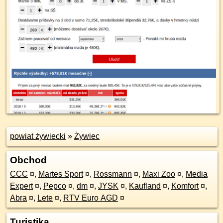
powiat żywiecki
»
Żywiec
Obchod
CCC
¤
,
Martes Sport
¤
,
Rossmann
¤
,
Maxi Zoo
¤
,
Media
Expert
¤
,
Pepco
¤
,
dm
¤
,
JYSK
¤
,
Kaufland
¤
,
Komfort
¤
,
Abra
¤
,
Lete
¤
,
RTV Euro AGD
¤
Turistika