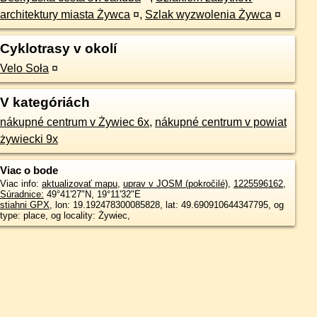
architektury miasta Żywca
¤
,
Szlak wyzwolenia Żywca
¤
Cyklotrasy v okolí
Velo Soła
¤
V kategóriách
nákupné centrum v Żywiec 6x
,
nákupné centrum v powiat
żywiecki 9x
Viac o bode
Viac info:
aktualizovať mapu
,
uprav v JOSM (pokročilé)
,
1225596162
,
Súradnice:
49°41'27"N
,
19°11'32"E
stiahni GPX
, lon: 19.192478300085828, lat: 49.690910644347795, og
type: place, og locality: Żywiec,