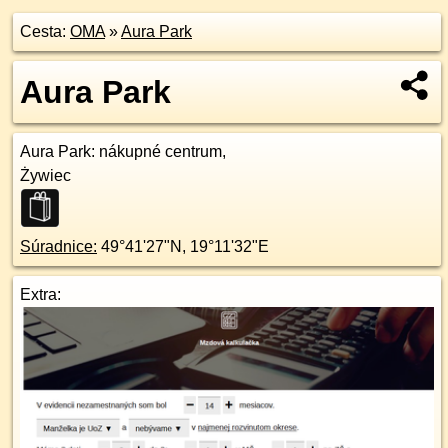
Cesta:
OMA
»
Aura Park
Aura Park
Aura Park
: nákupné centrum,
Żywiec
Súradnice:
49°41'27"N
,
19°11'32"E
Extra: