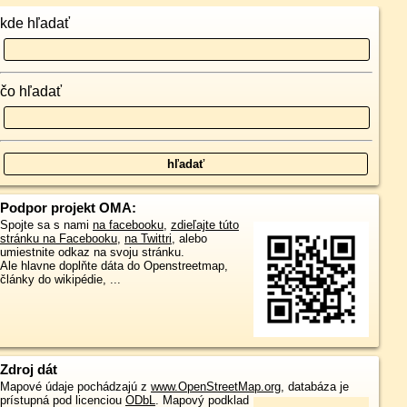
kde hľadať
čo hľadať
Podpor projekt OMA:
Spojte sa s nami
na facebooku
,
zdieľajte túto
stránku na Facebooku
,
na Twittri
, alebo
umiestnite odkaz na svoju stránku.
Ale hlavne doplňte dáta do Openstreetmap,
články do wikipédie, ...
Zdroj dát
Mapové údaje pochádzajú z
www.OpenStreetMap.org
, databáza je
prístupná pod licenciou
ODbL
.
Mapový podklad