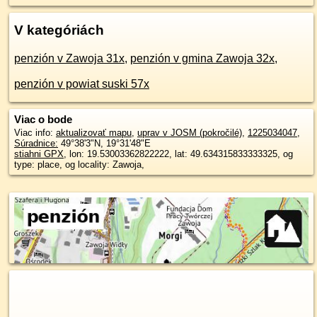
V kategóriách
penzión v Zawoja 31x
,
penzión v gmina Zawoja 32x
,
penzión v powiat suski 57x
Viac o bode
Viac info:
aktualizovať mapu
,
uprav v JOSM (pokročilé)
,
1225034047
,
Súradnice:
49°38'3"N
,
19°31'48"E
stiahni GPX
, lon: 19.53003362822222, lat: 49.634315833333325, og
type: place, og locality: Zawoja,