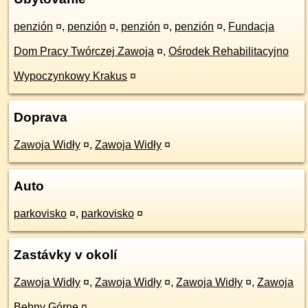
penzión
¤
,
penzión
¤
,
penzión
¤
,
penzión
¤
,
Fundacja
Dom Pracy Twórczej Zawoja
¤
,
Ośrodek Rehabilitacyjno
Wypoczynkowy Krakus
¤
Doprava
Zawoja Widły
¤
,
Zawoja Widły
¤
Auto
parkovisko
¤
,
parkovisko
¤
Zastávky v okolí
Zawoja Widły
¤
,
Zawoja Widły
¤
,
Zawoja Widły
¤
,
Zawoja
Bębny Górne
¤