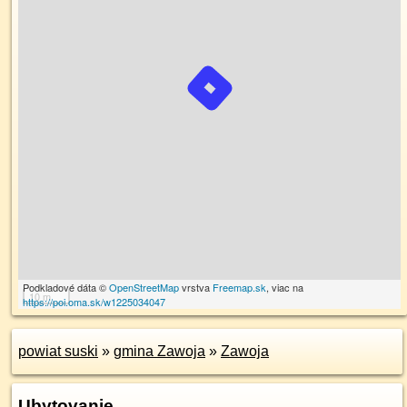
Podkladové dáta ©
OpenStreetMap
vrstva
Freemap.sk
, viac na
10 m
https://poi.oma.sk/w1225034047
powiat suski
»
gmina Zawoja
»
Zawoja
Ubytovanie