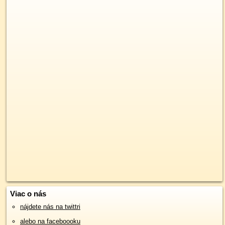
Viac o nás
nájdete nás na twittri
alebo na faceboooku