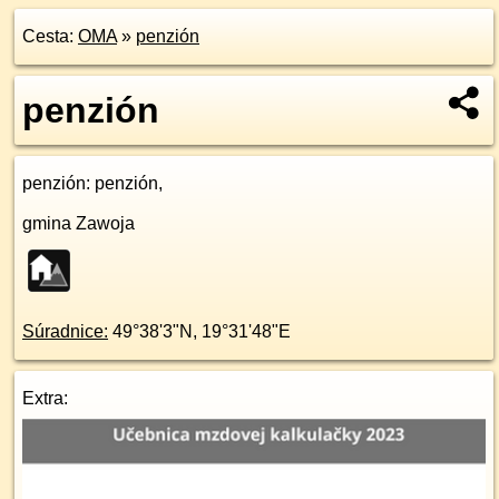
Cesta:
OMA
»
penzión
penzión
penzión
: penzión,
gmina Zawoja
Súradnice:
49°38'3"N
,
19°31'48"E
Extra: