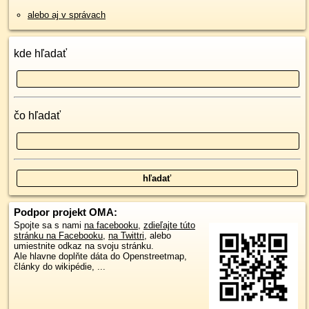
alebo aj v správach
kde hľadať
čo hľadať
Podpor projekt OMA:
Spojte sa s nami
na facebooku
,
zdieľajte túto
stránku na Facebooku
,
na Twittri
, alebo
umiestnite odkaz na svoju stránku.
Ale hlavne doplňte dáta do Openstreetmap,
články do wikipédie, ...