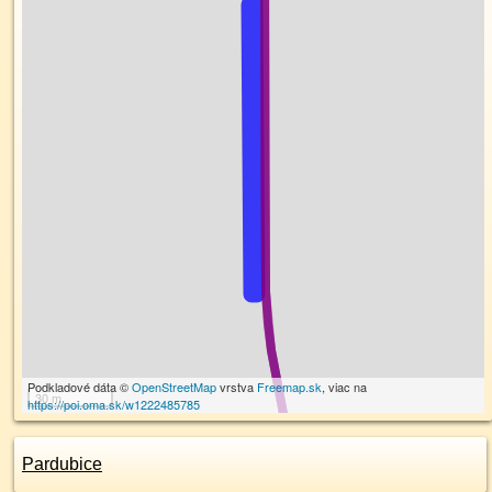
Podkladové dáta ©
OpenStreetMap
vrstva
Freemap.sk
, viac na
30 m
https://poi.oma.sk/w1222485785
Pardubice