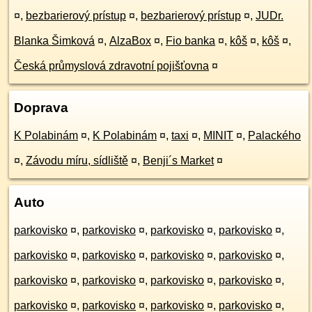
¤
,
bezbarierový prístup
¤
,
bezbarierový prístup
¤
,
JUDr.
Blanka Šimková
¤
,
AlzaBox
¤
,
Fio banka
¤
,
kôš
¤
,
kôš
¤
,
Česká průmyslová zdravotní pojišťovna
¤
Doprava
K Polabinám
¤
,
K Polabinám
¤
,
taxi
¤
,
MINIT
¤
,
Palackého
¤
,
Závodu míru, sídliště
¤
,
Benji´s Market
¤
Auto
parkovisko
¤
,
parkovisko
¤
,
parkovisko
¤
,
parkovisko
¤
,
parkovisko
¤
,
parkovisko
¤
,
parkovisko
¤
,
parkovisko
¤
,
parkovisko
¤
,
parkovisko
¤
,
parkovisko
¤
,
parkovisko
¤
,
parkovisko
¤
,
parkovisko
¤
,
parkovisko
¤
,
parkovisko
¤
,