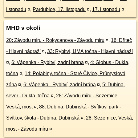
listopadu
¤
,
Pardubice, 17. listopadu
¤
,
17. listopadu
¤
MHD v okolí
20: Závodu míru - Rokycanova - Závodu míru
¤
,
16: Dříteč
- Hlavní nádraží
¤
,
33: Rybitví, UMA točna - Hlavní nádraží
¤
,
6: Vápenka - Rybitví, zadní brána
¤
,
4: Globus - Dukla,
točna
¤
,
14: Polabiny, točna - Staré Čivice, Průmyslová
zóna
¤
,
6: Vápenka - Rybitví, zadní brána
¤
,
5: Dubina,
sever - Dukla, točna
¤
,
28: Závodu míru - Sezemice,
Veská, most
¤
,
88: Dubina, Dubinská - Svítkov, park -
Svítkov, škola - Dubina, Dubinská
¤
,
28: Sezemice, Veská,
most - Závodu míru
¤