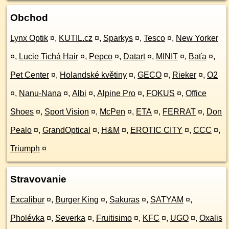
Obchod
Lynx Optik
¤
,
KUTIL.cz
¤
,
Sparkys
¤
,
Tesco
¤
,
New Yorker
¤
,
Lucie Tichá Hair
¤
,
Pepco
¤
,
Datart
¤
,
MINIT
¤
,
Baťa
¤
,
Pet Center
¤
,
Holandské květiny
¤
,
GECO
¤
,
Rieker
¤
,
O2
¤
,
Nanu-Nana
¤
,
Albi
¤
,
Alpine Pro
¤
,
FOKUS
¤
,
Office
Shoes
¤
,
Sport Vision
¤
,
McPen
¤
,
ETA
¤
,
FERRAT
¤
,
Don
Pealo
¤
,
GrandOptical
¤
,
H&M
¤
,
EROTIC CITY
¤
,
CCC
¤
,
Triumph
¤
Stravovanie
Excalibur
¤
,
Burger King
¤
,
Sakuras
¤
,
SATYAM
¤
,
Pholévka
¤
,
Severka
¤
,
Fruitisimo
¤
,
KFC
¤
,
UGO
¤
,
Oxalis