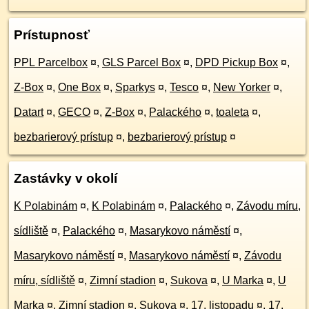
Prístupnosť
PPL Parcelbox
¤
,
GLS Parcel Box
¤
,
DPD Pickup Box
¤
,
Z-Box
¤
,
One Box
¤
,
Sparkys
¤
,
Tesco
¤
,
New Yorker
¤
,
Datart
¤
,
GECO
¤
,
Z-Box
¤
,
Palackého
¤
,
toaleta
¤
,
bezbarierový prístup
¤
,
bezbarierový prístup
¤
Zastávky v okolí
K Polabinám
¤
,
K Polabinám
¤
,
Palackého
¤
,
Závodu míru,
sídliště
¤
,
Palackého
¤
,
Masarykovo náměstí
¤
,
Masarykovo náměstí
¤
,
Masarykovo náměstí
¤
,
Závodu
míru, sídliště
¤
,
Zimní stadion
¤
,
Sukova
¤
,
U Marka
¤
,
U
Marka
¤
,
Zimní stadion
¤
,
Sukova
¤
,
17. listopadu
¤
,
17.