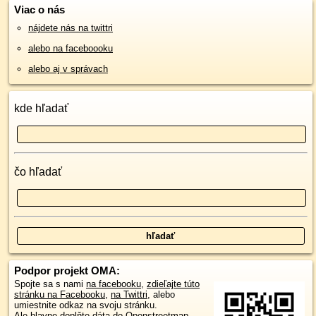
Viac o nás
nájdete nás na twittri
alebo na faceboooku
alebo aj v správach
kde hľadať
čo hľadať
Podpor projekt OMA:
Spojte sa s nami
na facebooku
,
zdieľajte túto
stránku na Facebooku
,
na Twittri
, alebo
umiestnite odkaz na svoju stránku.
Ale hlavne doplňte dáta do Openstreetmap,