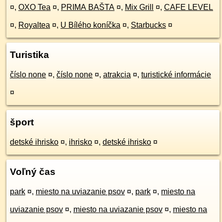
¤
,
OXO Tea
¤
,
PRIMA BAŠTA
¤
,
Mix Grill
¤
,
CAFE LEVEL
¤
,
Royaltea
¤
,
U Bílého koníčka
¤
,
Starbucks
¤
Turistika
číslo none
¤
,
číslo none
¤
,
atrakcia
¤
,
turistické informácie
¤
šport
detské ihrisko
¤
,
ihrisko
¤
,
detské ihrisko
¤
Voľný čas
park
¤
,
miesto na uviazanie psov
¤
,
park
¤
,
miesto na
uviazanie psov
¤
,
miesto na uviazanie psov
¤
,
miesto na