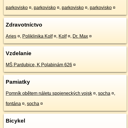
parkovisko
¤
,
parkovisko
¤
,
parkovisko
¤
,
parkovisko
¤
Zdravotníctvo
Aries
¤
,
Poliklinika Kolf
¤
,
Kolf
¤
,
Dr. Max
¤
Vzdelanie
MŠ Pardubice, K Polabinám 626
¤
Pamiatky
Pomník obětem náletu spojeneckých vojsk
¤
,
socha
¤
,
fontána
¤
,
socha
¤
Bicykel