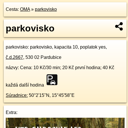
Cesta:
OMA
»
parkovisko
parkovisko
parkovisko
: parkovisko, kapacita 10, poplatok yes,
č.d.
2667
,
530 02
Pardubice
názvy: Cena: 10 Kč/30 min; 20 Kč první hodina; 40 Kč
každá další hodina
Súradnice:
50°2'15"N
,
15°45'58"E
Extra: