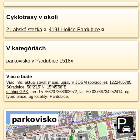
Cyklotrasy v okolí
2 Labská stezka
¤
,
4191 Holice-Pardubice
¤
V kategóriách
parkovisko v Pardubice 1518x
Viac o bode
Viac info:
aktualizovať mapu
,
uprav v JOSM (pokročilé)
,
1222485785
,
Súradnice:
50°2'15"N
,
15°45'58"E
stiahni GPX
, lon: 15.766207368303972, lat: 50.03766734252414, og
type: place, og locality: Pardubice,