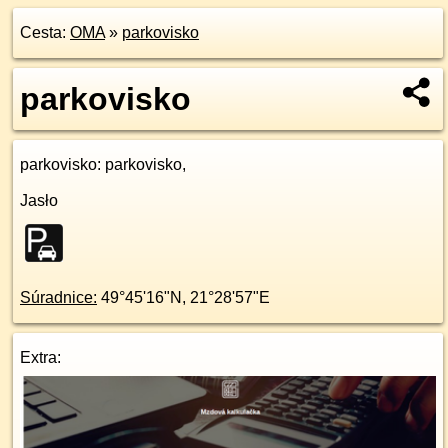
Cesta:
OMA
»
parkovisko
parkovisko
parkovisko
: parkovisko,
Jasło
Súradnice:
49°45'16"N
,
21°28'57"E
Extra: