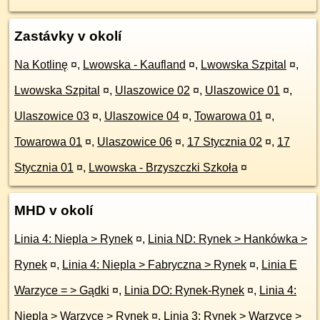
Zastávky v okolí
Na Kotlinę
¤
,
Lwowska - Kaufland
¤
,
Lwowska Szpital
¤
,
Lwowska Szpital
¤
,
Ulaszowice 02
¤
,
Ulaszowice 01
¤
,
Ulaszowice 03
¤
,
Ulaszowice 04
¤
,
Towarowa 01
¤
,
Towarowa 01
¤
,
Ulaszowice 06
¤
,
17 Stycznia 02
¤
,
17
Stycznia 01
¤
,
Lwowska - Brzyszczki Szkoła
¤
MHD v okolí
Linia 4: Niepla > Rynek
¤
,
Linia ND: Rynek > Hankówka >
Rynek
¤
,
Linia 4: Niepla > Fabryczna > Rynek
¤
,
Linia E
Warzyce = > Gądki
¤
,
Linia DO: Rynek-Rynek
¤
,
Linia 4:
Niepla > Warzyce > Rynek
¤
,
Linia 3: Rynek > Warzyce >