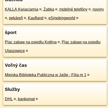
KALLA Kwiaciarnia
¤
,
Żabka
¤
,
mobilné telefóny
¤
,
noviny
¤
,
pekáreň
¤
,
Kaufland
¤
,
eSmokingworld
¤
šport
Plac zabaw na osiedlu Kotlina
¤
,
Plac zabaw na osiedlu
Ulaszowice
¤
Voľný čas
Miejska Biblioteka Publiczna w Jaśle - Filia nr 1
¤
Služby
DHL
¤
,
bankomat
¤