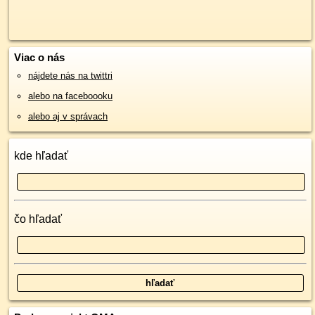
Viac o nás
nájdete nás na twittri
alebo na faceboooku
alebo aj v správach
kde hľadať
čo hľadať