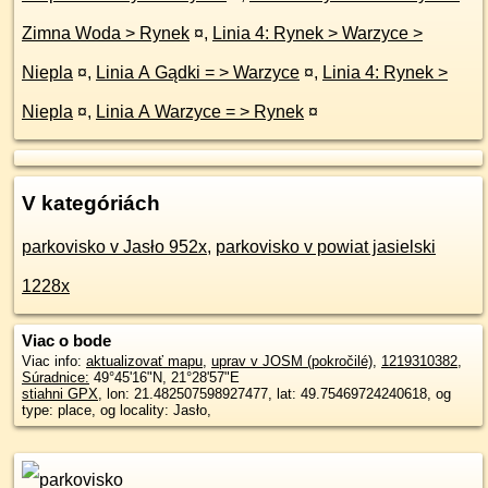
Zimna Woda > Rynek
¤
,
Linia 4: Rynek > Warzyce >
Niepla
¤
,
Linia A Gądki = > Warzyce
¤
,
Linia 4: Rynek >
Niepla
¤
,
Linia A Warzyce = > Rynek
¤
V kategóriách
parkovisko v Jasło 952x
,
parkovisko v powiat jasielski
1228x
Viac o bode
Viac info:
aktualizovať mapu
,
uprav v JOSM (pokročilé)
,
1219310382
,
Súradnice:
49°45'16"N
,
21°28'57"E
stiahni GPX
, lon: 21.482507598927477, lat: 49.75469724240618, og
type: place, og locality: Jasło,