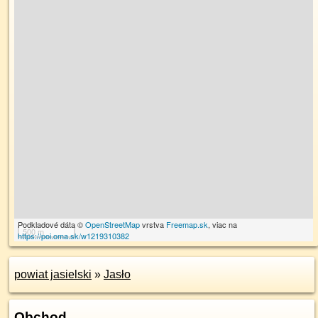
Podkladové dáta ©
OpenStreetMap
vrstva
Freemap.sk
, viac na
500 m
https://poi.oma.sk/w1219310382
powiat jasielski
»
Jasło
Obchod