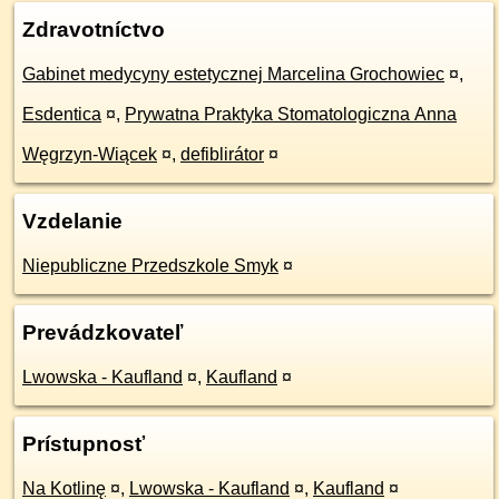
Zdravotníctvo
Gabinet medycyny estetycznej Marcelina Grochowiec
¤
,
Esdentica
¤
,
Prywatna Praktyka Stomatologiczna Anna
Węgrzyn-Wiącek
¤
,
defiblirátor
¤
Vzdelanie
Niepubliczne Przedszkole Smyk
¤
Prevádzkovateľ
Lwowska - Kaufland
¤
,
Kaufland
¤
Prístupnosť
Na Kotlinę
¤
,
Lwowska - Kaufland
¤
,
Kaufland
¤