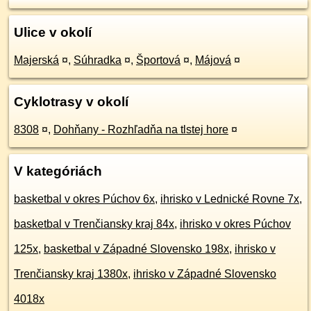
Ulice v okolí
Majerská
¤
,
Súhradka
¤
,
Športová
¤
,
Májová
¤
Cyklotrasy v okolí
8308
¤
,
Dohňany - Rozhľadňa na tlstej hore
¤
V kategóriách
basketbal v okres Púchov 6x
,
ihrisko v Lednické Rovne 7x
,
basketbal v Trenčiansky kraj 84x
,
ihrisko v okres Púchov
125x
,
basketbal v Západné Slovensko 198x
,
ihrisko v
Trenčiansky kraj 1380x
,
ihrisko v Západné Slovensko
4018x