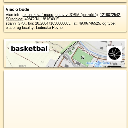
Viac o bode
Viac info:
aktualizovať mapu
,
uprav v JOSM (pokročilé)
,
1219072542
,
Súradnice:
49°4'2"N
,
18°16'49"E
stiahni GPX
, lon: 18.280471650000003, lat: 49.06746525, og type:
place, og locality: Lednické Rovne,