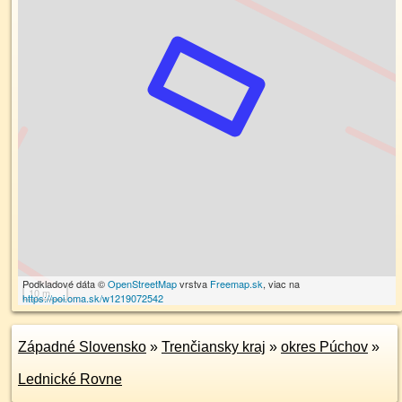
Podkladové dáta ©
OpenStreetMap
vrstva
Freemap.sk
, viac na
10 m
https://poi.oma.sk/w1219072542
Západné Slovensko
»
Trenčiansky kraj
»
okres Púchov
»
Lednické Rovne