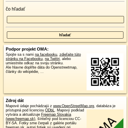
čo hľadať
Podpor projekt OMA:
Spojte sa s nami
na facebooku
,
zdieľajte túto
stránku na Facebooku
,
na Twittri
, alebo
umiestnite odkaz na svoju stránku.
Ale hlavne doplňte dáta do Openstreetmap,
články do wikipédie, ...
Zdroj dát
Mapové údaje pochádzajú z
www.OpenStreetMap.org
, databáza je
prístupná pod licenciou
ODbL
.
Mapový podklad
vytvára a aktualizuje
Freemap Slovakia
(www.freemap.sk)
, šíriteľný pod licenciou CC-
BY-SA. Fotky sme čerpali z galérie portálu
freemap.sk, autori fotiek sú uvedení pri