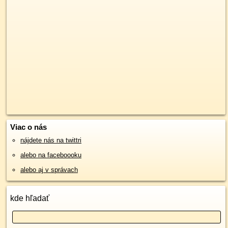
Viac o nás
nájdete nás na twittri
alebo na faceboooku
alebo aj v správach
kde hľadať