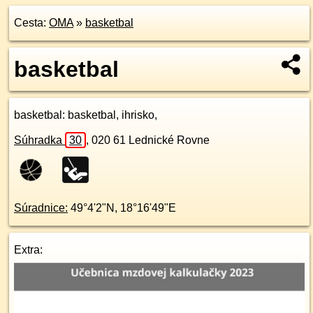
Cesta:
OMA
»
basketbal
basketbal
basketbal
: basketbal, ihrisko,
Súhradka
30
,
020 61
Lednické Rovne
Súradnice:
49°4'2"N
,
18°16'49"E
Extra: