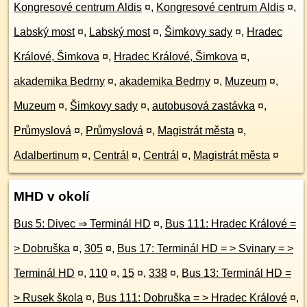
Kongresové centrum Aldis
¤
,
Kongresové centrum Aldis
¤
,
Labský most
¤
,
Labský most
¤
,
Šimkovy sady
¤
,
Hradec
Králové, Šimkova
¤
,
Hradec Králové, Šimkova
¤
,
akademika Bedrny
¤
,
akademika Bedrny
¤
,
Muzeum
¤
,
Muzeum
¤
,
Šimkovy sady
¤
,
autobusová zastávka
¤
,
Průmyslová
¤
,
Průmyslová
¤
,
Magistrát města
¤
,
Adalbertinum
¤
,
Centrál
¤
,
Centrál
¤
,
Magistrát města
¤
MHD v okolí
Bus 5: Divec ⇒ Terminál HD
¤
,
Bus 111: Hradec Králové =
> Dobruška
¤
,
305
¤
,
Bus 17: Terminál HD = > Svinary = >
Terminál HD
¤
,
110
¤
,
15
¤
,
338
¤
,
Bus 13: Terminál HD =
> Rusek škola
¤
,
Bus 111: Dobruška = > Hradec Králové
¤
,