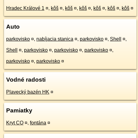
Hradec Králové 1
¤
,
kôš
¤
,
kôš
¤
,
kôš
¤
,
kôš
¤
,
kôš
¤
,
kôš
¤
Auto
parkovisko
¤
,
nabíjacia stanica
¤
,
parkovisko
¤
,
Shell
¤
,
Shell
¤
,
parkovisko
¤
,
parkovisko
¤
,
parkovisko
¤
,
parkovisko
¤
,
parkovisko
¤
Vodné radosti
Plavecký bazén HK
¤
Pamiatky
Kryt CO
¤
,
fontána
¤