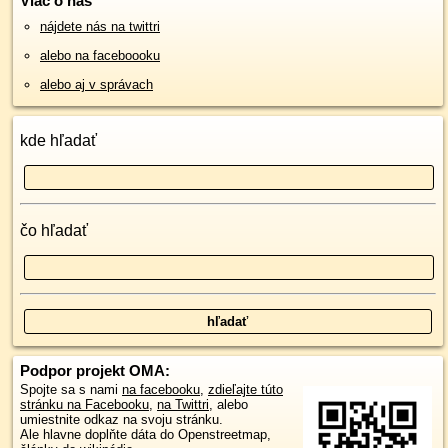
Viac o nás
nájdete nás na twittri
alebo na faceboooku
alebo aj v správach
kde hľadať
čo hľadať
Podpor projekt OMA:
Spojte sa s nami
na facebooku
,
zdieľajte túto
stránku na Facebooku
,
na Twittri
, alebo
umiestnite odkaz na svoju stránku.
Ale hlavne doplňte dáta do Openstreetmap,