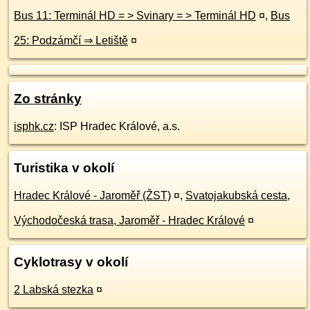
Bus 11: Terminál HD = > Svinary = > Terminál HD
¤
,
Bus
25: Podzámčí ⇒ Letiště
¤
Zo stránky
isphk.cz
: ISP Hradec Králové, a.s.
Turistika v okolí
Hradec Králové - Jaroměř (ŽST)
¤
,
Svatojakubská cesta,
Východočeská trasa, Jaroměř - Hradec Králové
¤
Cyklotrasy v okolí
2 Labská stezka
¤