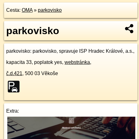
Cesta:
OMA
»
parkovisko
parkovisko
parkovisko
: parkovisko, spravuje ISP Hradec Králové, a.s.,
kapacita 33, poplatok yes,
webstránka
,
č.d.
421
,
500 03
Věkoše
Extra: