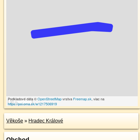
Podkladové dáta ©
OpenStreetMap
vrstva
Freemap.sk
, viac na
30 m
https://poi.oma.sk/w1217506919
Věkoše
»
Hradec Králové
Obchod