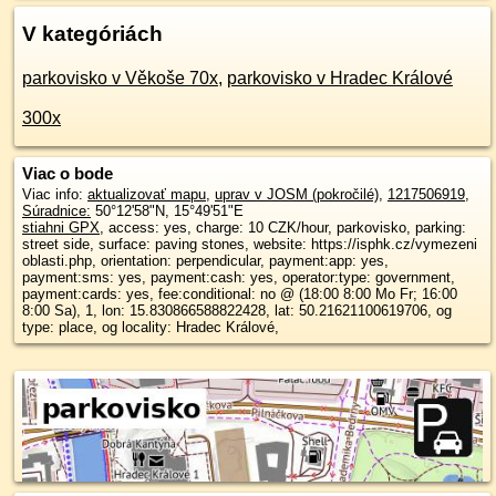
V kategóriách
parkovisko v Věkoše 70x
,
parkovisko v Hradec Králové
300x
Viac o bode
Viac info:
aktualizovať mapu
,
uprav v JOSM (pokročilé)
,
1217506919
,
Súradnice:
50°12'58"N
,
15°49'51"E
stiahni GPX
, access: yes, charge: 10 CZK/hour, parkovisko, parking:
street side, surface: paving stones, website: https://isphk.cz/vymezeni
oblasti.php, orientation: perpendicular, payment:app: yes,
payment:sms: yes, payment:cash: yes, operator:type: government,
payment:cards: yes, fee:conditional: no @ (18:00 8:00 Mo Fr; 16:00
8:00 Sa), 1, lon: 15.830866588822428, lat: 50.21621100619706, og
type: place, og locality: Hradec Králové,