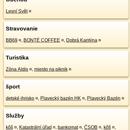
Lesní Svět
¤
Stravovanie
BB69
¤
,
BONTÉ COFFEE
¤
,
Dobrá Kantýna
¤
Turistika
Zóna Aldis
¤
,
miesto na piknik
¤
šport
detské ihrisko
¤
,
Plavecký bazén HK
¤
,
Plavecký Bazén
¤
Služby
kôš
¤
,
Katastrální úřad
¤
,
bankomat
¤
,
ČSOB
¤
,
kôš
¤
,