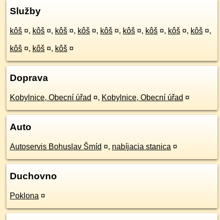
Služby
kôš
¤
,
kôš
¤
,
kôš
¤
,
kôš
¤
,
kôš
¤
,
kôš
¤
,
kôš
¤
,
kôš
¤
,
kôš
¤
,
kôš
¤
,
kôš
¤
,
kôš
¤
Doprava
Kobylnice, Obecní úřad
¤
,
Kobylnice, Obecní úřad
¤
Auto
Autoservis Bohuslav Šmíd
¤
,
nabíjacia stanica
¤
Duchovno
Poklona
¤