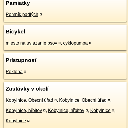
Pamiatky
Pomník padlých
¤
Bicykel
miesto na uviazanie psov
¤
,
cyklopumpa
¤
Prístupnosť
Poklona
¤
Zastávky v okolí
Kobylnice, Obecní úřad
¤
,
Kobylnice, Obecní úřad
¤
,
Kobylnice, hřbitov
¤
,
Kobylnice, hřbitov
¤
,
Kobylnice
¤
,
Kobylnice
¤