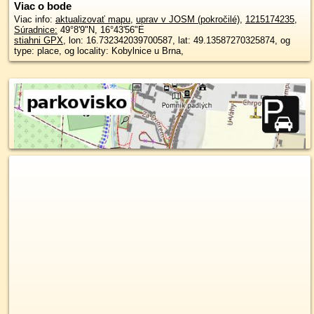
Viac o bode
Viac info:
aktualizovať mapu
,
uprav v JOSM (pokročilé)
,
1215174235
,
Súradnice:
49°8'9"N
,
16°43'56"E
stiahni GPX
, lon: 16.732342039700587, lat: 49.13587270325874, og
type: place, og locality: Kobylnice u Brna,