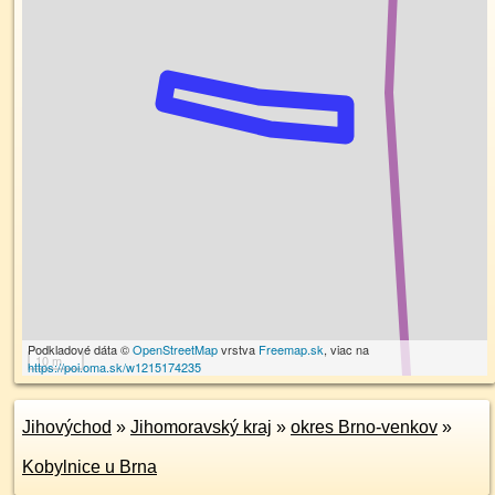
Podkladové dáta ©
OpenStreetMap
vrstva
Freemap.sk
, viac na
10 m
https://poi.oma.sk/w1215174235
Jihovýchod
»
Jihomoravský kraj
»
okres Brno-venkov
»
Kobylnice u Brna