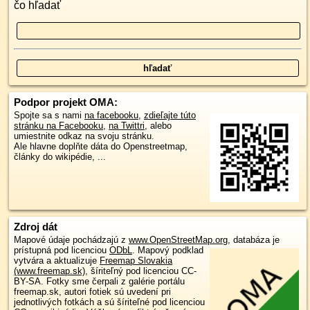
čo hľadať
Podpor projekt OMA:
Spojte sa s nami
na facebooku
,
zdieľajte túto
stránku na Facebooku
,
na Twittri
, alebo
umiestnite odkaz na svoju stránku.
Ale hlavne doplňte dáta do Openstreetmap,
články do wikipédie, ...
Zdroj dát
Mapové údaje pochádzajú z
www.OpenStreetMap.org
, databáza je
prístupná pod licenciou
ODbL
.
Mapový podklad
vytvára a aktualizuje
Freemap Slovakia
(www.freemap.sk)
, šíriteľný pod licenciou CC-
BY-SA. Fotky sme čerpali z galérie portálu
freemap.sk, autori fotiek sú uvedení pri
jednotlivých fotkách a sú šíriteľné pod licenciou