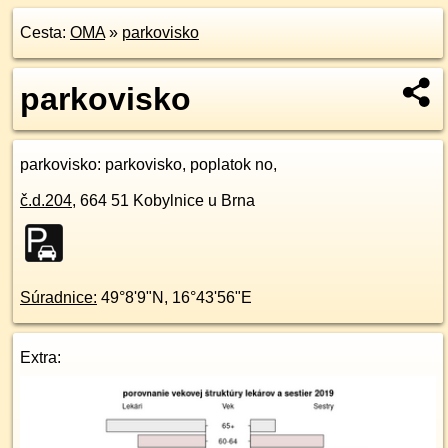
Cesta:
OMA
»
parkovisko
parkovisko
parkovisko
: parkovisko, poplatok no,
č.d.
204
,
664 51
Kobylnice u Brna
Súradnice:
49°8'9"N
,
16°43'56"E
Extra: