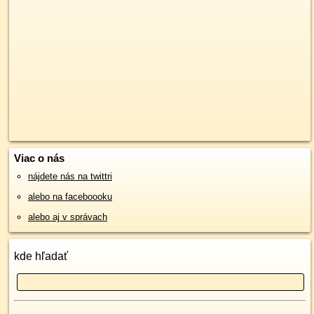
Viac o nás
nájdete nás na twittri
alebo na faceboooku
alebo aj v správach
kde hľadať