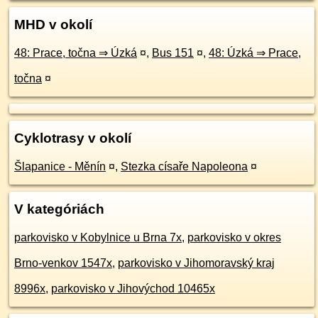
MHD v okolí
48: Prace, točna ⇒ Úzká
¤
,
Bus 151
¤
,
48: Úzká ⇒ Prace,
točna
¤
Cyklotrasy v okolí
Šlapanice - Měnín
¤
,
Stezka císaře Napoleona
¤
V kategóriách
parkovisko v Kobylnice u Brna 7x
,
parkovisko v okres
Brno-venkov 1547x
,
parkovisko v Jihomoravský kraj
8996x
,
parkovisko v Jihovýchod 10465x