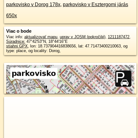
parkovisko v Dorog 178x
,
parkovisko v Esztergomi járás
650x
Viac o bode
Viac info:
aktualizovať mapu
,
uprav v JOSM (pokročilé)
,
1211187472
,
Súradnice:
47°42'53"N
,
18°44'16"E
stiahni GPX
, lon: 18.737904416838656, lat: 47.71473400210063, og
type: place, og locality: Dorog,