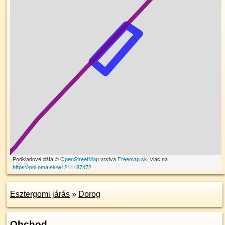
Podkladové dáta ©
OpenStreetMap
vrstva
Freemap.sk
, viac na
20 m
https://poi.oma.sk/w1211187472
Esztergomi járás
»
Dorog
Obchod