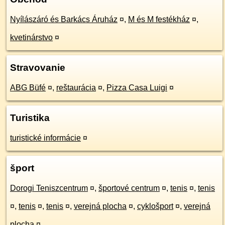
Nyílászáró és Barkács Áruház
¤
,
M és M festékház
¤
,
kvetinárstvo
¤
Stravovanie
ABG Büfé
¤
,
reštaurácia
¤
,
Pizza Casa Luigi
¤
Turistika
turistické informácie
¤
šport
Dorogi Teniszcentrum
¤
,
športové centrum
¤
,
tenis
¤
,
tenis
¤
,
tenis
¤
,
tenis
¤
,
verejná plocha
¤
,
cyklošport
¤
,
verejná
plocha
¤