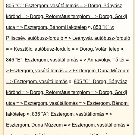
805 "C": Esztergom, vasútállomás = > Dorog, Bányász
körönd = > Dorog, Református templom = > Dorog, Gorkij
utca = > Esztergom, Bánomi lakótelep
¤
,
853 "K" v:
Piliscsév, autóbusz-forduló = > Leányvár, autóbusz-forduló
= > Kesztölc, autóbusz-forduló = > Dorog, Volán telep
¤
,
846 "E": Esztergom, vasútállomás = > Annavölgy, Fő tér =
> Esztergom, vasútállomás = > Esztergom, Duna Múzeum
= > Esztergom, vasútállomás
¤
,
805 "C": Dorog, Bányász
körönd = > Dorog, Református templom = > Dorog, Gorkij
utca = > Esztergom, vasútállomás = > Esztergom, Bánomi
lakótelep
¤
,
836 "A": Esztergom, vasútállomás = >
Esztergom, Duna Múzeum = > Esztergom, vasútállomás =