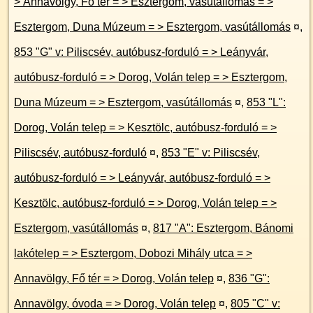
> Annavölgy, Fő tér = > Esztergom, vasútállomás = >
Esztergom, Duna Múzeum = > Esztergom, vasútállomás
¤
,
853 "G" v: Piliscsév, autóbusz-forduló = > Leányvár,
autóbusz-forduló = > Dorog, Volán telep = > Esztergom,
Duna Múzeum = > Esztergom, vasútállomás
¤
,
853 "L":
Dorog, Volán telep = > Kesztölc, autóbusz-forduló = >
Piliscsév, autóbusz-forduló
¤
,
853 "E" v: Piliscsév,
autóbusz-forduló = > Leányvár, autóbusz-forduló = >
Kesztölc, autóbusz-forduló = > Dorog, Volán telep = >
Esztergom, vasútállomás
¤
,
817 "A": Esztergom, Bánomi
lakótelep = > Esztergom, Dobozi Mihály utca = >
Annavölgy, Fő tér = > Dorog, Volán telep
¤
,
836 "G":
Annavölgy, óvoda = > Dorog, Volán telep
¤
,
805 "C" v: