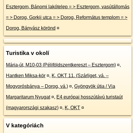
Esztergom, Bánomi lakótelep = > Esztergom, vasútállomás
= > Dorog, Gorkij utca = > Dorog, Református templom = >
Dorog, Bányász körönd
¤
Turistika v okolí
Mária-út, M10-03 (Péliföldszentkereszt – Esztergom)
¤
,
Hantken Miksa-kör
¤
,
K, OKT 11. (Szárliget, vá. –
Mogyorósbánya – Dorog, vá.)
¤
,
Gyöngyök útja / Via
Margaritarum Nyugat
¤
,
E4 európai hosszútávú turistaút
(magyarországi szakasz)
¤
,
K, OKT
¤
V kategóriách