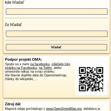
kde hľadať
čo hľadať
Podpor projekt OMA:
Spojte sa s nami
na facebooku
,
zdieľajte túto
stránku na Facebooku
,
na Twittri
, alebo
umiestnite odkaz na svoju stránku.
Ale hlavne doplňte dáta do Openstreetmap,
články do wikipédie, ...
Zdroj dát
Mapové údaje pochádzajú z
www.OpenStreetMap.org
, databáza je