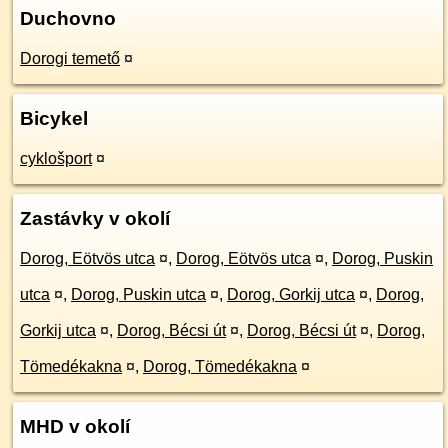
Duchovno
Dorogi temető
¤
Bicykel
cyklošport
¤
Zastávky v okolí
Dorog, Eötvös utca
¤
,
Dorog, Eötvös utca
¤
,
Dorog, Puskin
utca
¤
,
Dorog, Puskin utca
¤
,
Dorog, Gorkij utca
¤
,
Dorog,
Gorkij utca
¤
,
Dorog, Bécsi út
¤
,
Dorog, Bécsi út
¤
,
Dorog,
Tömedékakna
¤
,
Dorog, Tömedékakna
¤
MHD v okolí