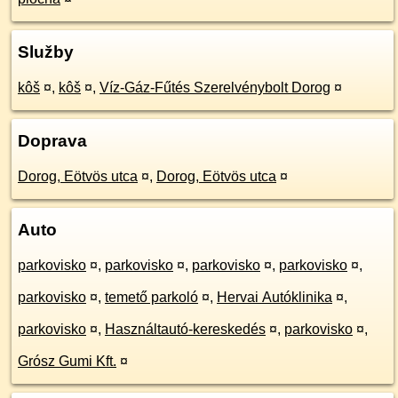
Služby
kôš
¤
,
kôš
¤
,
Víz-Gáz-Fűtés Szerelvénybolt Dorog
¤
Doprava
Dorog, Eötvös utca
¤
,
Dorog, Eötvös utca
¤
Auto
parkovisko
¤
,
parkovisko
¤
,
parkovisko
¤
,
parkovisko
¤
,
parkovisko
¤
,
temető parkoló
¤
,
Hervai Autóklinika
¤
,
parkovisko
¤
,
Használtautó-kereskedés
¤
,
parkovisko
¤
,
Grósz Gumi Kft.
¤