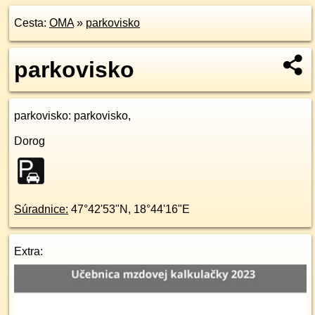
Cesta:
OMA
»
parkovisko
parkovisko
parkovisko
: parkovisko,
Dorog
Súradnice:
47°42'53"N
,
18°44'16"E
Extra: