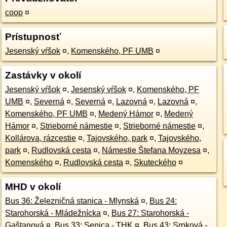
coop
¤
Prístupnosť
Jesenský vŕšok
¤
,
Komenského, PF UMB
¤
Zastávky v okolí
Jesenský vŕšok
¤
,
Jesenský vŕšok
¤
,
Komenského, PF
UMB
¤
,
Severná
¤
,
Severná
¤
,
Lazovná
¤
,
Lazovná
¤
,
Komenského, PF UMB
¤
,
Medený Hámor
¤
,
Medený
Hámor
¤
,
Strieborné námestie
¤
,
Strieborné námestie
¤
,
Kollárova, rázcestie
¤
,
Tajovského, park
¤
,
Tajovského,
park
¤
,
Rudlovská cesta
¤
,
Námestie Štefana Moyzesa
¤
,
Komenského
¤
,
Rudlovská cesta
¤
,
Skuteckého
¤
MHD v okolí
Bus 36: Železničná stanica - Mlynská
¤
,
Bus 24:
Starohorská - Mládežnícka
¤
,
Bus 27: Starohorská -
Gaštanová
¤
,
Bus 33: Senica - THK
¤
,
Bus 43: Srnková -