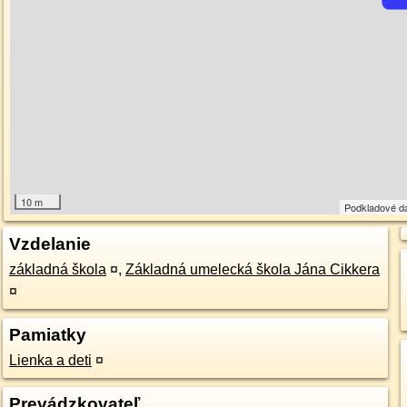
10 m
Podkladové d
Vzdelanie
základná škola
¤
,
Základná umelecká škola Jána Cikkera
¤
Pamiatky
Lienka a deti
¤
Prevádzkovateľ