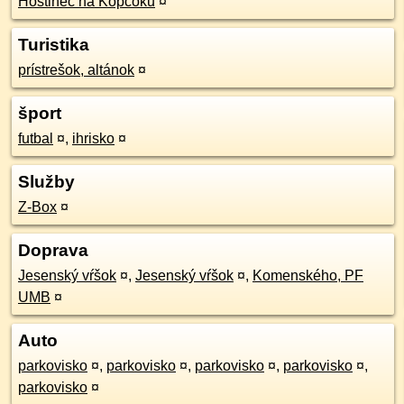
Hostinec na Kopčoku
¤
Turistika
prístrešok, altánok
¤
šport
futbal
¤
,
ihrisko
¤
Služby
Z-Box
¤
Doprava
Jesenský vŕšok
¤
,
Jesenský vŕšok
¤
,
Komenského, PF
UMB
¤
Auto
parkovisko
¤
,
parkovisko
¤
,
parkovisko
¤
,
parkovisko
¤
,
parkovisko
¤