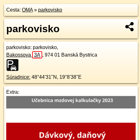
Cesta:
OMA
»
parkovisko
parkovisko
parkovisko
: parkovisko,
Bakossova
3A
,
974 01
Banská Bystrica
Súradnice:
48°44'31"N
,
19°8'38"E
Extra: