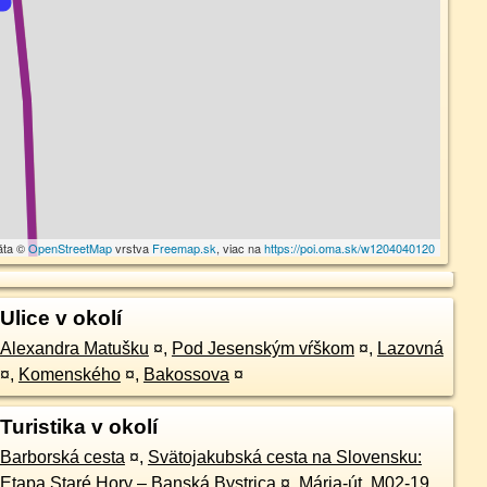
áta ©
OpenStreetMap
vrstva
Freemap.sk
, viac na
https://poi.oma.sk/w1204040120
Ulice v okolí
Alexandra Matušku
¤
,
Pod Jesenským vŕškom
¤
,
Lazovná
¤
,
Komenského
¤
,
Bakossova
¤
Turistika v okolí
Barborská cesta
¤
,
Svätojakubská cesta na Slovensku:
Etapa Staré Hory – Banská Bystrica
¤
,
Mária-út, M02-19