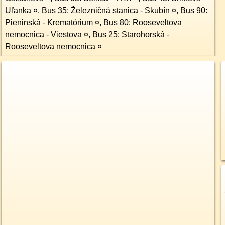
Uľanka
¤
,
Bus 35: Železničná stanica - Skubín
¤
,
Bus 90:
Pieninská - Krematórium
¤
,
Bus 80: Rooseveltova
nemocnica - Viestova
¤
,
Bus 25: Starohorská -
Rooseveltova nemocnica
¤