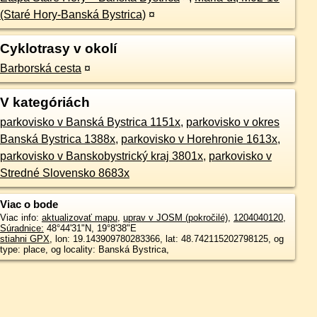
(Staré Hory-Banská Bystrica)
¤
Cyklotrasy v okolí
Barborská cesta
¤
V kategóriách
parkovisko v Banská Bystrica 1151x
,
parkovisko v okres
Banská Bystrica 1388x
,
parkovisko v Horehronie 1613x
,
parkovisko v Banskobystrický kraj 3801x
,
parkovisko v
Stredné Slovensko 8683x
Viac o bode
Viac info:
aktualizovať mapu
,
uprav v JOSM (pokročilé)
,
1204040120
,
Súradnice:
48°44'31"N
,
19°8'38"E
stiahni GPX
, lon: 19.143909780283366, lat: 48.742115202798125, og
type: place, og locality: Banská Bystrica,