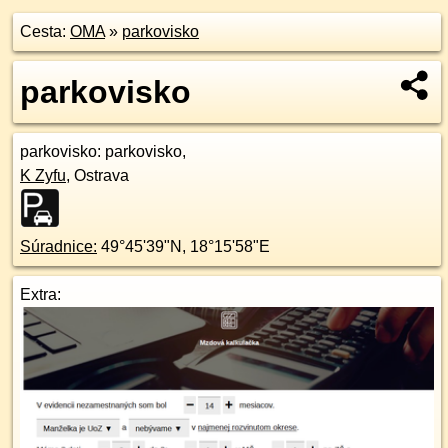
Cesta:
OMA
»
parkovisko
parkovisko
parkovisko
: parkovisko,
K Zyfu
,
Ostrava
Súradnice:
49°45'39"N
,
18°15'58"E
Extra: