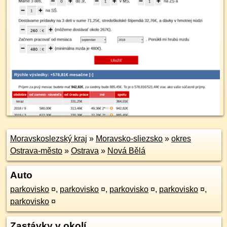
Moravskoslezský kraj
»
Moravsko-sliezsko
»
okres
Ostrava-město
»
Ostrava
»
Nová Bělá
Auto
parkovisko
¤
,
parkovisko
¤
,
parkovisko
¤
,
parkovisko
¤
,
parkovisko
¤
Zastávky v okolí