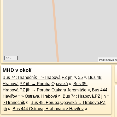
10 m
Podkladové d
MHD v okolí
Bus 74: Hranečník = > Hrabová,PZ jih
¤
,
35
¤
,
Bus 48:
Hrabová,PZ jih → Poruba,Opavská
¤
,
Bus 35:
Hrabová,PZ jih → Poruba,Otakara Jeremiáše
¤
,
Bus 444
Havířov = > Ostrava, Hrabová
¤
,
Bus 74: Hrabová,PZ jih =
> Hranečník
¤
,
Bus 48: Poruba,Opavská → Hrabová,PZ
jih
¤
,
Bus 444 Ostrava, Hrabová = > Havířov
¤