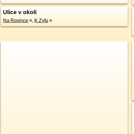
Ulice v okolí
Na Rovince
¤
,
K Zyfu
¤