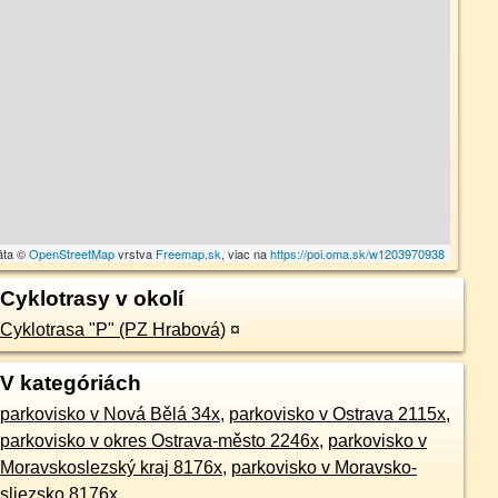
áta ©
OpenStreetMap
vrstva
Freemap.sk
, viac na
https://poi.oma.sk/w1203970938
Cyklotrasy v okolí
Cyklotrasa "P" (PZ Hrabová)
¤
V kategóriách
parkovisko v Nová Bělá 34x
,
parkovisko v Ostrava 2115x
,
parkovisko v okres Ostrava-město 2246x
,
parkovisko v
Moravskoslezský kraj 8176x
,
parkovisko v Moravsko-
sliezsko 8176x