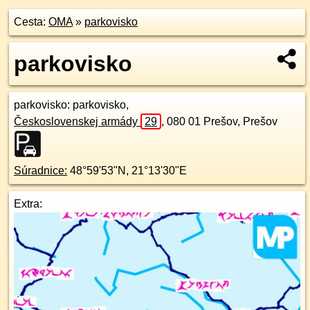
Cesta:
OMA
»
parkovisko
parkovisko
parkovisko
: parkovisko,
Československej armády
29
,
080 01
Prešov, Prešov
Súradnice:
48°59'53"N
,
21°13'30"E
Extra: