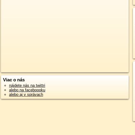
Viac o nás
nájdete nás na twittri
alebo na faceboooku
alebo aj v správach