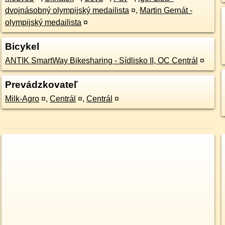
dvojnásobný olympijský medailista
¤
,
Martin Gernát -
olympijský medailista
¤
Bicykel
ANTIK SmartWay Bikesharing - Sídlisko II, OC Centrál
¤
Prevádzkovateľ
Milk-Agro
¤
,
Centrál
¤
,
Centrál
¤