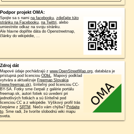
Podpor projekt OMA:
Spojte sa s nami
na facebooku
,
zdieľajte túto
stránku na Facebooku
,
na Twittri
, alebo
umiestnite odkaz na svoju stránku.
Ale hlavne doplňte dáta do Openstreetmap,
články do wikipédie, ...
Zdroj dát
Mapové údaje pochádzajú z
www.OpenStreetMap.org
, databáza je
prístupná pod licenciou
ODbL
.
Mapový podklad
vytvára a aktualizuje
Freemap Slovakia
(www.freemap.sk)
, šíriteľný pod licenciou CC-
BY-SA. Fotky sme čerpali z galérie portálu
freemap.sk, autori fotiek sú uvedení pri
jednotlivých fotkách a sú šíriteľné pod
licenciou CC a z wikipédie. Výškový profil trás
čerpáme z
SRTM
. Niečo vám chýba?
Pridajte
to
. Sme radi, že tvoríte slobodnú wiki mapu
sveta.