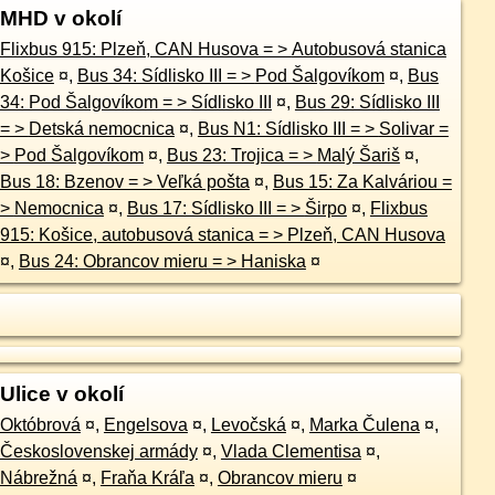
MHD v okolí
Flixbus 915: Plzeň, CAN Husova = > Autobusová stanica
Košice
¤
,
Bus 34: Sídlisko III = > Pod Šalgovíkom
¤
,
Bus
34: Pod Šalgovíkom = > Sídlisko III
¤
,
Bus 29: Sídlisko III
= > Detská nemocnica
¤
,
Bus N1: Sídlisko III = > Solivar =
> Pod Šalgovíkom
¤
,
Bus 23: Trojica = > Malý Šariš
¤
,
Bus 18: Bzenov = > Veľká pošta
¤
,
Bus 15: Za Kalváriou =
> Nemocnica
¤
,
Bus 17: Sídlisko III = > Širpo
¤
,
Flixbus
915: Košice, autobusová stanica = > Plzeň, CAN Husova
¤
,
Bus 24: Obrancov mieru = > Haniska
¤
Ulice v okolí
Októbrová
¤
,
Engelsova
¤
,
Levočská
¤
,
Marka Čulena
¤
,
Československej armády
¤
,
Vlada Clementisa
¤
,
Nábrežná
¤
,
Fraňa Kráľa
¤
,
Obrancov mieru
¤