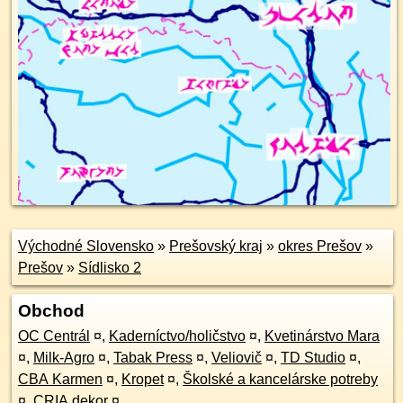
Východné Slovensko
»
Prešovský kraj
»
okres Prešov
»
Prešov
»
Sídlisko 2
Obchod
OC Centrál
¤
,
Kaderníctvo/holičstvo
¤
,
Kvetinárstvo Mara
¤
,
Milk-Agro
¤
,
Tabak Press
¤
,
Veliovič
¤
,
TD Studio
¤
,
CBA Karmen
¤
,
Kropet
¤
,
Školské a kancelárske potreby
¤
,
CRIA.dekor
¤