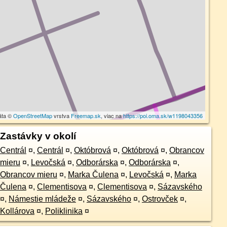
áta ©
OpenStreetMap
vrstva
Freemap.sk
, viac na
https://poi.oma.sk/w1198043356
Zastávky v okolí
Centrál
¤
,
Centrál
¤
,
Októbrová
¤
,
Októbrová
¤
,
Obrancov
mieru
¤
,
Levočská
¤
,
Odborárska
¤
,
Odborárska
¤
,
Obrancov mieru
¤
,
Marka Čulena
¤
,
Levočská
¤
,
Marka
Čulena
¤
,
Clementisova
¤
,
Clementisova
¤
,
Sázavského
¤
,
Námestie mládeže
¤
,
Sázavského
¤
,
Ostrovček
¤
,
Kollárova
¤
,
Poliklinika
¤