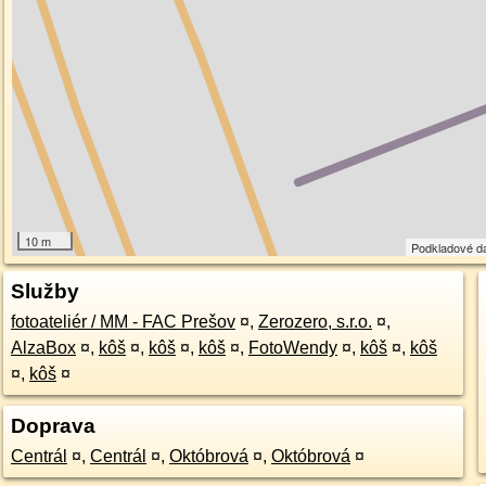
10 m
Podkladové d
Služby
fotoateliér / MM - FAC Prešov
¤
,
Zerozero, s.r.o.
¤
,
AlzaBox
¤
,
kôš
¤
,
kôš
¤
,
kôš
¤
,
FotoWendy
¤
,
kôš
¤
,
kôš
¤
,
kôš
¤
Doprava
Centrál
¤
,
Centrál
¤
,
Októbrová
¤
,
Októbrová
¤