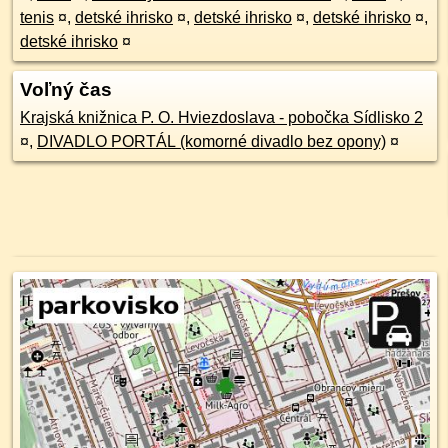
tenis
¤
,
detské ihrisko
¤
,
detské ihrisko
¤
,
detské ihrisko
¤
,
detské ihrisko
¤
Voľný čas
Krajská knižnica P. O. Hviezdoslava - pobočka Sídlisko 2
¤
,
DIVADLO PORTÁL (komorné divadlo bez opony)
¤