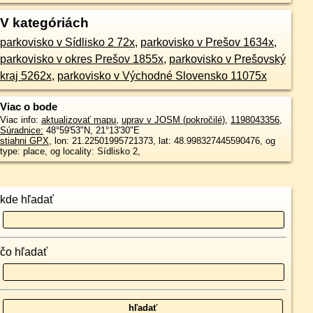
V kategóriách
parkovisko v Sídlisko 2 72x
,
parkovisko v Prešov 1634x
,
parkovisko v okres Prešov 1855x
,
parkovisko v Prešovský
kraj 5262x
,
parkovisko v Východné Slovensko 11075x
Viac o bode
Viac info:
aktualizovať mapu
,
uprav v JOSM (pokročilé)
,
1198043356
,
Súradnice:
48°59'53"N
,
21°13'30"E
stiahni GPX
, lon: 21.22501995721373, lat: 48.998327445590476, og
type: place, og locality: Sídlisko 2,
kde hľadať
čo hľadať