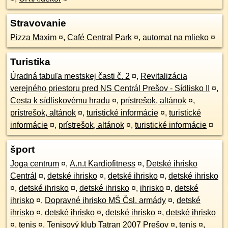
Stravovanie
Pizza Maxim
¤
,
Café Central Park
¤
,
automat na mlieko
¤
Turistika
Úradná tabuľa mestskej časti č. 2
¤
,
Revitalizácia
verejného priestoru pred NS Centrál Prešov - Sídlisko II
¤
,
Cesta k sídliskovému hradu
¤
,
prístrešok, altánok
¤
,
prístrešok, altánok
¤
,
turistické informácie
¤
,
turistické
informácie
¤
,
prístrešok, altánok
¤
,
turistické informácie
¤
šport
Joga centrum
¤
,
A.n.t Kardiofitness
¤
,
Detské ihrisko
Centrál
¤
,
detské ihrisko
¤
,
detské ihrisko
¤
,
detské ihrisko
¤
,
detské ihrisko
¤
,
detské ihrisko
¤
,
ihrisko
¤
,
detské
ihrisko
¤
,
Dopravné ihrisko MŠ Čsl. armády
¤
,
detské
ihrisko
¤
,
detské ihrisko
¤
,
detské ihrisko
¤
,
detské ihrisko
¤
,
tenis
¤
,
Tenisový klub Tatran 2007 Prešov
¤
,
tenis
¤
,