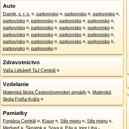
Auto
Damik, s. r. o.
¤
,
parkovisko
¤
,
parkovisko
¤
,
parkovisko
¤
,
parkovisko
¤
,
parkovisko
¤
,
parkovisko
¤
,
parkovisko
¤
,
parkovisko
¤
,
parkovisko
¤
,
parkovisko
¤
,
parkovisko
¤
,
parkovisko
¤
,
parkovisko
¤
,
parkovisko
¤
,
parkovisko
¤
,
parkovisko
¤
,
parkovisko
¤
,
parkovisko
¤
,
parkovisko
¤
,
parkovisko
¤
,
parkovisko
¤
Zdravotníctvo
Vaša Lekáreň TaJ Centrál
¤
Vzdelanie
Materská škola Československej armády
¤
,
Materská
škola Fraňa Kráľa
¤
Pamiatky
Fontána Centrál
¤
,
Klaun
¤
,
Stĺp mieru
¤
,
Stĺp mieru
¤
,
Medveď
¤
,
Škriatok
¤
,
Sova
¤
,
Páv
¤
,
Igor Liba -