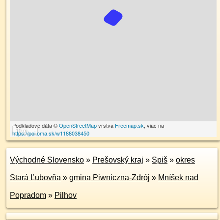
Podkladové dáta ©
OpenStreetMap
vrstva
Freemap.sk
, viac na
10 m
https://poi.oma.sk/w1188038450
Východné Slovensko
»
Prešovský kraj
»
Spiš
»
okres
Stará Ľubovňa
»
gmina Piwniczna-Zdrój
»
Mníšek nad
Popradom
»
Pilhov