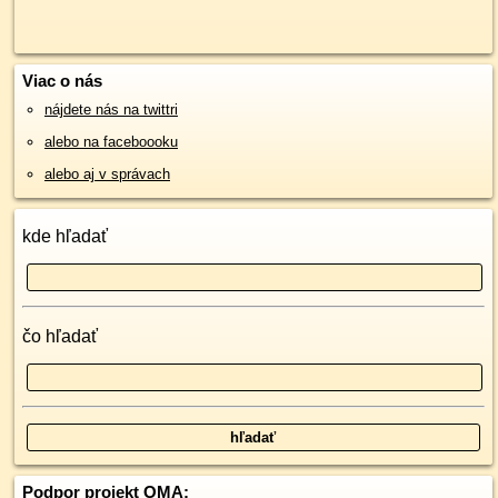
Viac o nás
nájdete nás na twittri
alebo na faceboooku
alebo aj v správach
kde hľadať
čo hľadať
Podpor projekt OMA: