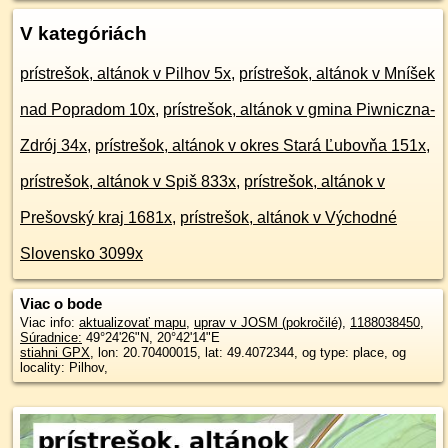
V kategóriách
prístrešok, altánok v Pilhov 5x
,
prístrešok, altánok v Mníšek
nad Popradom 10x
,
prístrešok, altánok v gmina Piwniczna-
Zdrój 34x
,
prístrešok, altánok v okres Stará Ľubovňa 151x
,
prístrešok, altánok v Spiš 833x
,
prístrešok, altánok v
Prešovský kraj 1681x
,
prístrešok, altánok v Východné
Slovensko 3099x
Viac o bode
Viac info:
aktualizovať mapu
,
uprav v JOSM (pokročilé)
,
1188038450
,
Súradnice:
49°24'26"N
,
20°42'14"E
stiahni GPX
, lon: 20.70400015, lat: 49.4072344, og type: place, og
locality: Pilhov,