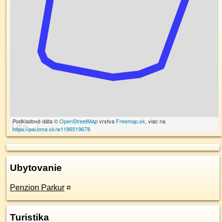
Podkladové dáta ©
OpenStreetMap
vrstva
Freemap.sk
, viac na
10 m
https://poi.oma.sk/w1186519678
Ubytovanie
Penzion Parkur
¤
Turistika