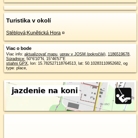
Turistika v okolí
Stéblová;Kunětická Hora
¤
Viac o bode
Viac info:
aktualizovať mapu
,
uprav v JOSM (pokročilé)
,
1186519678
,
Súradnice:
50°6'10"N
,
15°46'57"E
stiahni GPX
, lon: 15.782527118764513, lat: 50.10283110952682, og
type: place,