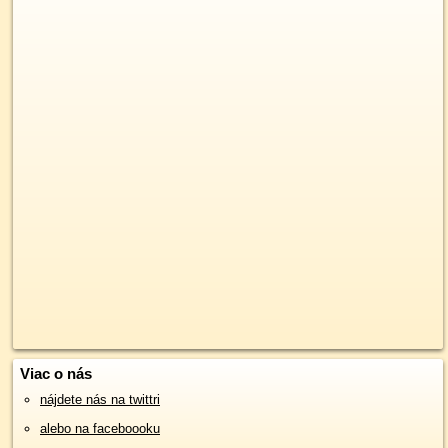
Viac o nás
nájdete nás na twittri
alebo na faceboooku