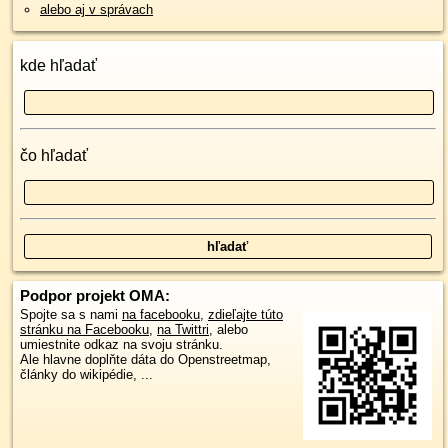
alebo aj v správach
kde hľadať
čo hľadať
Podpor projekt OMA:
Spojte sa s nami
na facebooku
,
zdieľajte túto
stránku na Facebooku
,
na Twittri
, alebo
umiestnite odkaz na svoju stránku.
Ale hlavne doplňte dáta do Openstreetmap,
články do wikipédie, ...