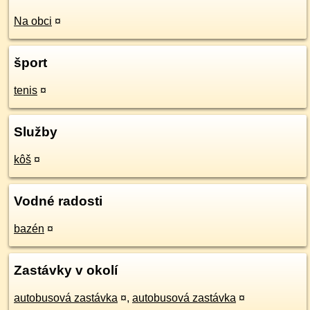
Na obci
¤
šport
tenis
¤
Služby
kôš
¤
Vodné radosti
bazén
¤
Zastávky v okolí
autobusová zastávka
¤
,
autobusová zastávka
¤