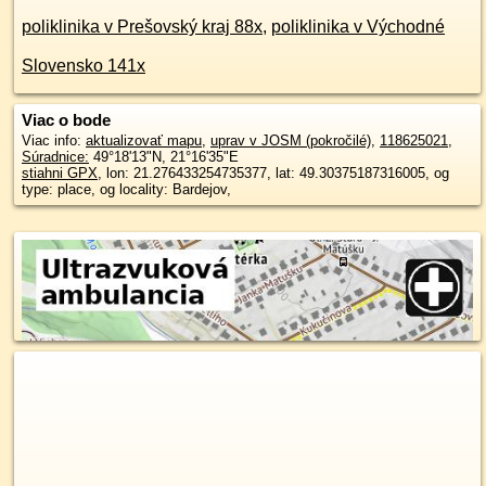
poliklinika v Prešovský kraj 88x
,
poliklinika v Východné
Slovensko 141x
Viac o bode
Viac info:
aktualizovať mapu
,
uprav v JOSM (pokročilé)
,
118625021
,
Súradnice:
49°18'13"N
,
21°16'35"E
stiahni GPX
, lon: 21.276433254735377, lat: 49.30375187316005, og
type: place, og locality: Bardejov,