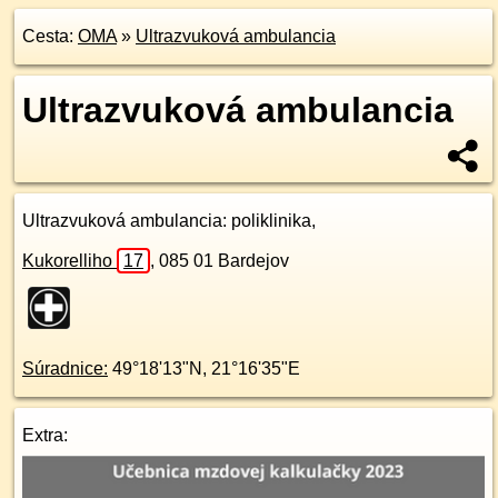
Cesta:
OMA
»
Ultrazvuková ambulancia
Ultrazvuková ambulancia
Ultrazvuková ambulancia
: poliklinika,
Kukorelliho
17
,
085 01
Bardejov
Súradnice:
49°18'13"N
,
21°16'35"E
Extra: