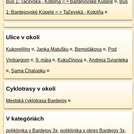
Bus 1: Tačevská - Kotolňa = > Bardejovské Kúpele
¤
,
Bus
1: Bardejovské Kúpele = > Tačevská - Kotolňa
¤
Ulice v okolí
Kukorelliho
¤
,
Janka Matušku
¤
,
Bernolákova
¤
,
Pod
Vinbargom
¤
,
9. mája
¤
,
Kukučínova
¤
,
Andreja Svianteka
¤
,
Sama Chalupku
¤
Cyklotrasy v okolí
Mestská cyklotrasa Bardejov
¤
V kategóriách
poliklinika v Bardejov 3x
,
poliklinika v okres Bardejov 3x
,