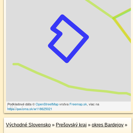
Podkladové dáta ©
OpenStreetMap
vrstva
Freemap.sk
, viac na
10 m
https://poi.oma.sk/w118625021
Východné Slovensko
»
Prešovský kraj
»
okres Bardejov
»