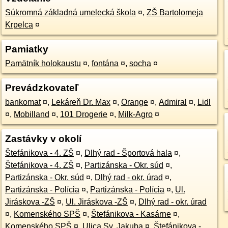
Súkromná základná umelecká škola
¤
,
ZŠ Bartolomeja
Krpelca
¤
Pamiatky
Pamätník holokaustu
¤
,
fontána
¤
,
socha
¤
Prevádzkovateľ
bankomat
¤
,
Lekáreň Dr. Max
¤
,
Orange
¤
,
Admiral
¤
,
Lidl
¤
,
Mobilland
¤
,
101 Drogerie
¤
,
Milk-Agro
¤
Zastávky v okolí
Štefánikova - 4. ZŠ
¤
,
Dlhý rad - Športová hala
¤
,
Štefánikova - 4. ZŠ
¤
,
Partizánska - Okr. súd
¤
,
Partizánska - Okr. súd
¤
,
Dlhý rad - okr. úrad
¤
,
Partizánska - Polícia
¤
,
Partizánska - Polícia
¤
,
Ul.
Jiráskova -ZŠ
¤
,
Ul. Jiráskova -ZŠ
¤
,
Dlhý rad - okr. úrad
¤
,
Komenského SPŠ
¤
,
Štefánikova - Kasárne
¤
,
Komenského SPŠ
¤
,
Ulica Sv. Jakuba
¤
,
Štefánikova -