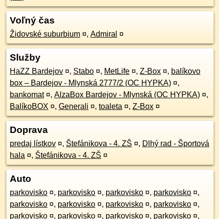
Voľný čas
Židovské suburbium
¤
,
Admiral
¤
Služby
HaZZ Bardejov
¤
,
Stabo
¤
,
MetLife
¤
,
Z-Box
¤
,
balíkovo
box – Bardejov - Mlynská 2777/2 (OC HYPKA)
¤
,
bankomat
¤
,
AlzaBox Bardejov - Mlynská (OC HYPKA)
¤
,
BalíkoBOX
¤
,
Generali
¤
,
toaleta
¤
,
Z-Box
¤
Doprava
predaj lístkov
¤
,
Štefánikova - 4. ZŠ
¤
,
Dlhý rad - Športová
hala
¤
,
Štefánikova - 4. ZŠ
¤
Auto
parkovisko
¤
,
parkovisko
¤
,
parkovisko
¤
,
parkovisko
¤
,
parkovisko
¤
,
parkovisko
¤
,
parkovisko
¤
,
parkovisko
¤
,
parkovisko
¤
,
parkovisko
¤
,
parkovisko
¤
,
parkovisko
¤
,