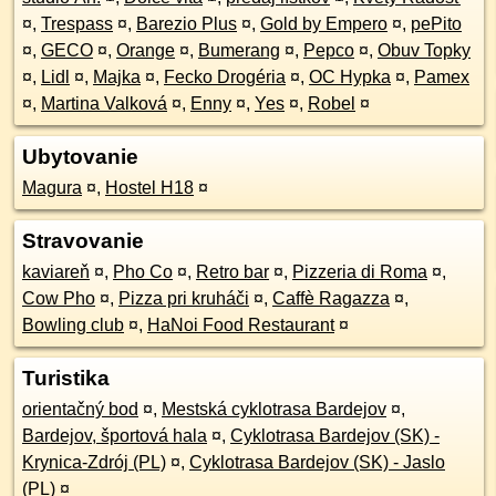
¤
,
Trespass
¤
,
Barezio Plus
¤
,
Gold by Empero
¤
,
pePito
¤
,
GECO
¤
,
Orange
¤
,
Bumerang
¤
,
Pepco
¤
,
Obuv Topky
¤
,
Lidl
¤
,
Majka
¤
,
Fecko Drogéria
¤
,
OC Hypka
¤
,
Pamex
¤
,
Martina Valková
¤
,
Enny
¤
,
Yes
¤
,
Robel
¤
Ubytovanie
Magura
¤
,
Hostel H18
¤
Stravovanie
kaviareň
¤
,
Pho Co
¤
,
Retro bar
¤
,
Pizzeria di Roma
¤
,
Cow Pho
¤
,
Pizza pri kruháči
¤
,
Caffè Ragazza
¤
,
Bowling club
¤
,
HaNoi Food Restaurant
¤
Turistika
orientačný bod
¤
,
Mestská cyklotrasa Bardejov
¤
,
Bardejov, športová hala
¤
,
Cyklotrasa Bardejov (SK) -
Krynica-Zdrój (PL)
¤
,
Cyklotrasa Bardejov (SK) - Jaslo
(PL)
¤