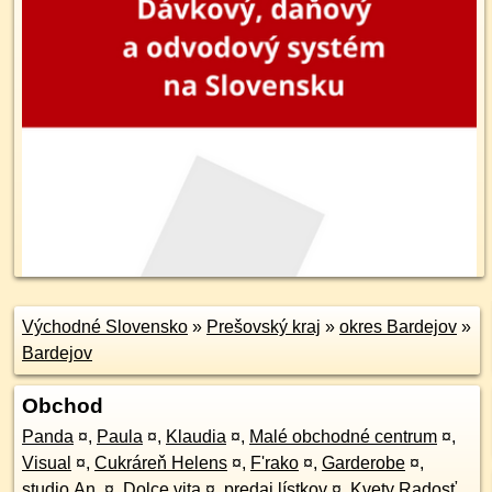
Východné Slovensko
»
Prešovský kraj
»
okres Bardejov
»
Bardejov
Obchod
Panda
¤
,
Paula
¤
,
Klaudia
¤
,
Malé obchodné centrum
¤
,
Visual
¤
,
Cukráreň Helens
¤
,
F'rako
¤
,
Garderobe
¤
,
studio An.
¤
,
Dolce vita
¤
,
predaj lístkov
¤
,
Kvety Radosť