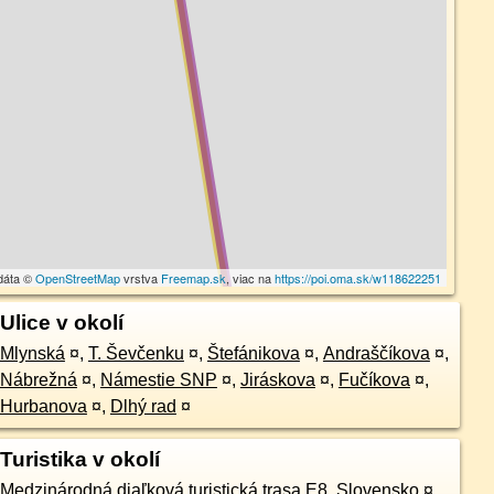
dáta ©
OpenStreetMap
vrstva
Freemap.sk
, viac na
https://poi.oma.sk/w118622251
Ulice v okolí
Mlynská
¤
,
T. Ševčenku
¤
,
Štefánikova
¤
,
Andraščíkova
¤
,
Nábrežná
¤
,
Námestie SNP
¤
,
Jiráskova
¤
,
Fučíkova
¤
,
Hurbanova
¤
,
Dlhý rad
¤
Turistika v okolí
Medzinárodná diaľková turistická trasa E8, Slovensko
¤
,