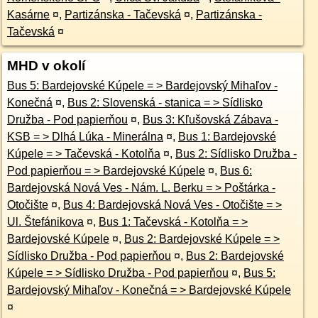
Kasárne
¤
,
Partizánska - Tačevská
¤
,
Partizánska -
Tačevská
¤
MHD v okolí
Bus 5: Bardejovské Kúpele = > Bardejovský Mihaľov -
Konečná
¤
,
Bus 2: Slovenská - stanica = > Sídlisko
Družba - Pod papierňou
¤
,
Bus 3: Kľušovská Zábava -
KSB = > Dlhá Lúka - Minerálna
¤
,
Bus 1: Bardejovské
Kúpele = > Tačevská - Kotolňa
¤
,
Bus 2: Sídlisko Družba -
Pod papierňou = > Bardejovské Kúpele
¤
,
Bus 6:
Bardejovská Nová Ves - Nám. L. Berku = > Poštárka -
Otočište
¤
,
Bus 4: Bardejovská Nová Ves - Otočište = >
Ul. Štefánikova
¤
,
Bus 1: Tačevská - Kotolňa = >
Bardejovské Kúpele
¤
,
Bus 2: Bardejovské Kúpele = >
Sídlisko Družba - Pod papierňou
¤
,
Bus 2: Bardejovské
Kúpele = > Sídlisko Družba - Pod papierňou
¤
,
Bus 5:
Bardejovský Mihaľov - Konečná = > Bardejovské Kúpele
¤