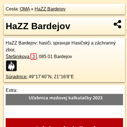
Cesta:
OMA
»
HaZZ Bardejov
HaZZ Bardejov
HaZZ Bardejov
: hasiči, spravuje Hasičský a záchranný
zbor,
Štefánikova
3
,
085 01
Bardejov
Súradnice:
49°17'40"N
,
21°16'8"E
Extra: