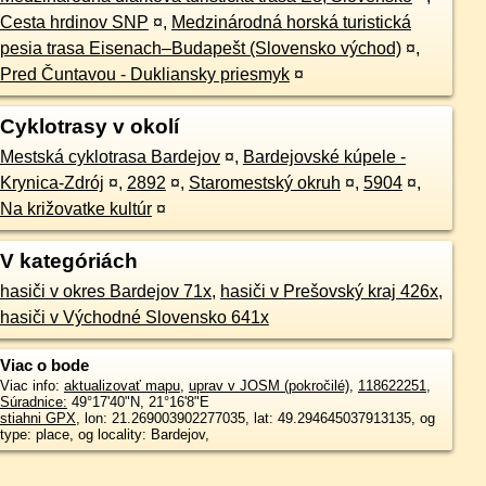
Cesta hrdinov SNP
¤
,
Medzinárodná horská turistická
pesia trasa Eisenach–Budapešt (Slovensko východ)
¤
,
Pred Čuntavou - Dukliansky priesmyk
¤
Cyklotrasy v okolí
Mestská cyklotrasa Bardejov
¤
,
Bardejovské kúpele -
Krynica-Zdrój
¤
,
2892
¤
,
Staromestský okruh
¤
,
5904
¤
,
Na križovatke kultúr
¤
V kategóriách
hasiči v okres Bardejov 71x
,
hasiči v Prešovský kraj 426x
,
hasiči v Východné Slovensko 641x
Viac o bode
Viac info:
aktualizovať mapu
,
uprav v JOSM (pokročilé)
,
118622251
,
Súradnice:
49°17'40"N
,
21°16'8"E
stiahni GPX
, lon: 21.269003902277035, lat: 49.294645037913135, og
type: place, og locality: Bardejov,