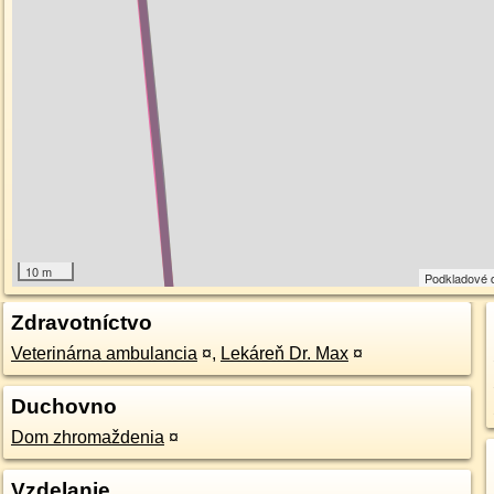
10 m
Podkladové 
Zdravotníctvo
Veterinárna ambulancia
¤
,
Lekáreň Dr. Max
¤
Duchovno
Dom zhromaždenia
¤
Vzdelanie