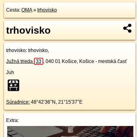
Cesta:
OMA
»
trhovisko
trhovisko
trhovisko
: trhovisko,
Južná trieda
33
,
040 01
Košice, Košice - mestská časť
Juh
Súradnice:
48°42'36"N
,
21°15'37"E
Extra: