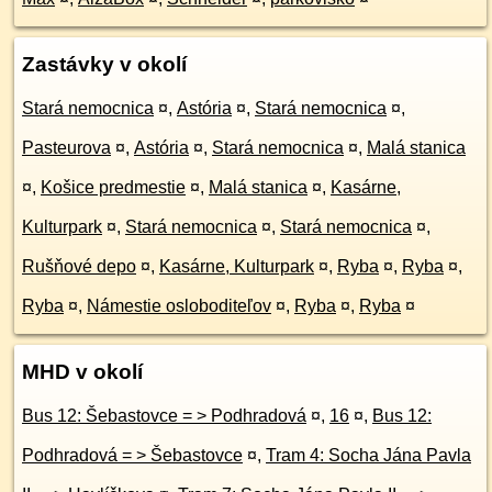
Zastávky v okolí
Stará nemocnica
¤
,
Astória
¤
,
Stará nemocnica
¤
,
Pasteurova
¤
,
Astória
¤
,
Stará nemocnica
¤
,
Malá stanica
¤
,
Košice predmestie
¤
,
Malá stanica
¤
,
Kasárne,
Kulturpark
¤
,
Stará nemocnica
¤
,
Stará nemocnica
¤
,
Rušňové depo
¤
,
Kasárne, Kulturpark
¤
,
Ryba
¤
,
Ryba
¤
,
Ryba
¤
,
Námestie osloboditeľov
¤
,
Ryba
¤
,
Ryba
¤
MHD v okolí
Bus 12: Šebastovce = > Podhradová
¤
,
16
¤
,
Bus 12:
Podhradová = > Šebastovce
¤
,
Tram 4: Socha Jána Pavla