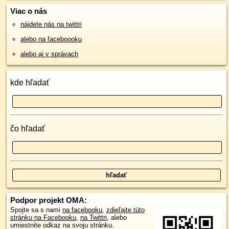
Viac o nás
nájdete nás na twittri
alebo na faceboooku
alebo aj v správach
kde hľadať
čo hľadať
Podpor projekt OMA:
Spojte sa s nami
na facebooku
,
zdieľajte túto
stránku na Facebooku
,
na Twittri
, alebo
umiestnite odkaz na svoju stránku.