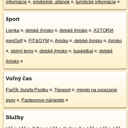
informácie
¤
,
prístrešok, altánok
¤
,
turistické informácie
¤
šport
Lienka
¤
,
detské ihrisko
¤
,
detské ihrisko
¤
,
ASTORIA
miniGolf
¤
,
FIT&GYM
¤
,
ihrisko
¤
,
detské ihrisko
¤
,
ihrisko
¤
,
stolný tenis
¤
,
detské ihrisko
¤
,
basketbal
¤
,
detské
ihrisko
¤
Voľný čas
Parčík Jozefa Psotku
¤
,
Tipsport
¤
,
miesto na uviazanie
psov
¤
,
Pasteurovo námestie
¤
Služby