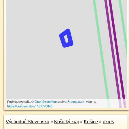
Podkladové dáta ©
OpenStreetMap
vrstva
Freemap.sk
, viac na
10 m
https://poi.oma.sk/w1181770840
Východné Slovensko
»
Košický kraj
»
Košice
»
okres