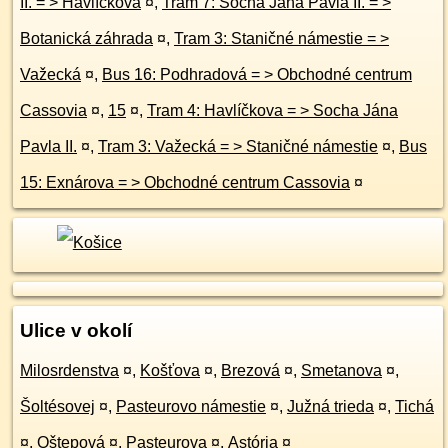
II. = > Havlíčkova
¤
,
Tram 7: Socha Jána Pavla II. = >
Botanická záhrada
¤
,
Tram 3: Staničné námestie = >
Važecká
¤
,
Bus 16: Podhradová = > Obchodné centrum
Cassovia
¤
,
15
¤
,
Tram 4: Havlíčkova = > Socha Jána
Pavla II.
¤
,
Tram 3: Važecká = > Staničné námestie
¤
,
Bus
15: Exnárova = > Obchodné centrum Cassovia
¤
Ulice v okolí
Milosrdenstva
¤
,
Košťova
¤
,
Brezová
¤
,
Smetanova
¤
,
Šoltésovej
¤
,
Pasteurovo námestie
¤
,
Južná trieda
¤
,
Tichá
¤
,
Oštepová
¤
,
Pasteurova
¤
,
Astória
¤