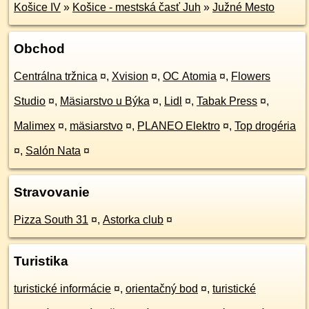
Košice IV
»
Košice - mestská časť Juh
»
Južné Mesto
Obchod
Centrálna tržnica
¤
,
Xvision
¤
,
OC Atomia
¤
,
Flowers
Studio
¤
,
Mäsiarstvo u Býka
¤
,
Lidl
¤
,
Tabak Press
¤
,
Malimex
¤
,
mäsiarstvo
¤
,
PLANEO Elektro
¤
,
Top drogéria
¤
,
Salón Nata
¤
Stravovanie
Pizza South 31
¤
,
Astorka club
¤
Turistika
turistické informácie
¤
,
orientačný bod
¤
,
turistické