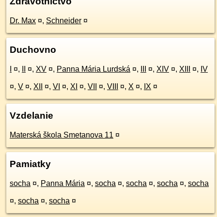
Zdravotníctvo
Dr. Max
¤
,
Schneider
¤
Duchovno
I
¤
,
II
¤
,
XV
¤
,
Panna Mária Lurdská
¤
,
III
¤
,
XIV
¤
,
XIII
¤
,
IV
¤
,
V
¤
,
XII
¤
,
VI
¤
,
XI
¤
,
VII
¤
,
VIII
¤
,
X
¤
,
IX
¤
Vzdelanie
Materská škola Smetanova 11
¤
Pamiatky
socha
¤
,
Panna Mária
¤
,
socha
¤
,
socha
¤
,
socha
¤
,
socha
¤
,
socha
¤
,
socha
¤