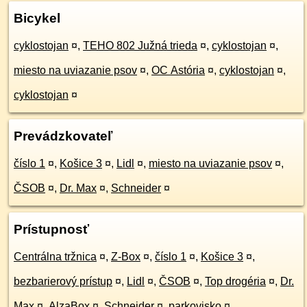
Bicykel
cyklostojan
¤
,
TEHO 802 Južná trieda
¤
,
cyklostojan
¤
,
miesto na uviazanie psov
¤
,
OC Astória
¤
,
cyklostojan
¤
,
cyklostojan
¤
Prevádzkovateľ
číslo 1
¤
,
Košice 3
¤
,
Lidl
¤
,
miesto na uviazanie psov
¤
,
ČSOB
¤
,
Dr. Max
¤
,
Schneider
¤
Prístupnosť
Centrálna tržnica
¤
,
Z-Box
¤
,
číslo 1
¤
,
Košice 3
¤
,
bezbarierový prístup
¤
,
Lidl
¤
,
ČSOB
¤
,
Top drogéria
¤
,
Dr.
Max
¤
,
AlzaBox
¤
,
Schneider
¤
,
parkovisko
¤