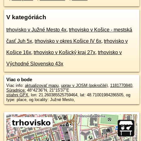
V kategóriách
trhovisko v Južné Mesto 4x
,
trhovisko v Košice - mestská
časť Juh 5x
,
trhovisko v okres Košice IV 6x
,
trhovisko v
Košice 16x
,
trhovisko v Košický kraj 27x
,
trhovisko v
Východné Slovensko 43x
Viac o bode
Viac info:
aktualizovať mapu
,
uprav v JOSM (pokročilé)
,
1181770840
,
Súradnice:
48°42'36"N
,
21°15'37"E
stiahni GPX
, lon: 21.260385525759464, lat: 48.71001984286505, og
type: place, og locality: Južné Mesto,