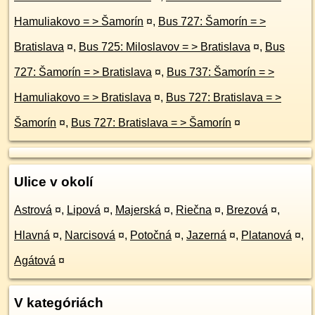
Hamuliakovo = > Šamorín
¤
,
Bus 727: Šamorín = >
Bratislava
¤
,
Bus 725: Miloslavov = > Bratislava
¤
,
Bus
727: Šamorín = > Bratislava
¤
,
Bus 737: Šamorín = >
Hamuliakovo = > Bratislava
¤
,
Bus 727: Bratislava = >
Šamorín
¤
,
Bus 727: Bratislava = > Šamorín
¤
Ulice v okolí
Astrová
¤
,
Lipová
¤
,
Majerská
¤
,
Riečna
¤
,
Brezová
¤
,
Hlavná
¤
,
Narcisová
¤
,
Potočná
¤
,
Jazerná
¤
,
Platanová
¤
,
Agátová
¤
V kategóriách