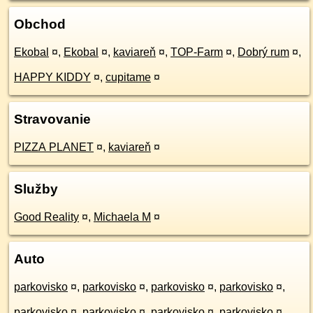
Obchod
Ekobal
¤
,
Ekobal
¤
,
kaviareň
¤
,
TOP-Farm
¤
,
Dobrý rum
¤
,
HAPPY KIDDY
¤
,
cupitame
¤
Stravovanie
PIZZA PLANET
¤
,
kaviareň
¤
Služby
Good Reality
¤
,
Michaela M
¤
Auto
parkovisko
¤
,
parkovisko
¤
,
parkovisko
¤
,
parkovisko
¤
,
parkovisko
¤
,
parkovisko
¤
,
parkovisko
¤
,
parkovisko
¤
,