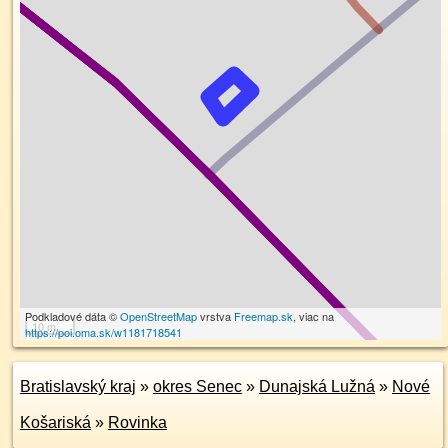
Podkladové dáta ©
OpenStreetMap
vrstva
Freemap.sk
, viac na
10 m
https://poi.oma.sk/w1181718541
Bratislavský kraj
»
okres Senec
»
Dunajská Lužná
»
Nové
Košariská
»
Rovinka