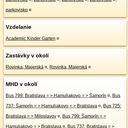
parkovisko
¤
Vzdelanie
Academic Kinder Garten
¤
Zastávky v okolí
Rovinka, Majerská
¤
,
Rovinka, Majerská
¤
MHD v okolí
Bus 799: Bratislava = > Hamuliakovo = > Šamorín
¤
,
Bus
737: Šamorín = > Hamuliakovo = > Bratislava
¤
,
Bus 725:
Bratislava = > Miloslavov
¤
,
Bus 799: Šamorín = >
Hamuliakovo = > Bratislava
¤
,
Bus 737: Bratislava = >