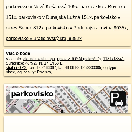
parkovisko v Nové Košariská 109x
,
parkovisko v Rovinka
151x
,
parkovisko v Dunajská Lužná 151x
,
parkovisko v
okres Senec 812x
,
parkovisko v Podunajská rovina 8035x
,
parkovisko v Bratislavský kraj 8882x
Viac o bode
Viac info:
aktualizovať mapu
,
uprav v JOSM (pokročilé)
,
1181718541
,
Súradnice:
48°5'27"N
,
17°14'53"E
stiahni GPX
, lon: 17.2483067, lat: 48.091001250000005, og type:
place, og locality: Rovinka,