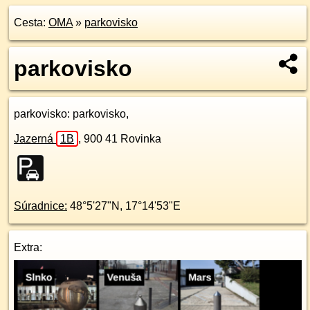
Cesta:
OMA
»
parkovisko
parkovisko
parkovisko
: parkovisko,
Jazerná
1B
,
900 41
Rovinka
Súradnice:
48°5'27"N
,
17°14'53"E
Extra: