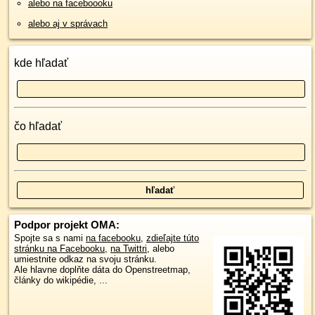
alebo na faceboooku
alebo aj v správach
kde hľadať
čo hľadať
Podpor projekt OMA:
Spojte sa s nami
na facebooku
,
zdieľajte túto
stránku na Facebooku
,
na Twittri
, alebo
umiestnite odkaz na svoju stránku.
Ale hlavne doplňte dáta do Openstreetmap,
články do wikipédie, ...