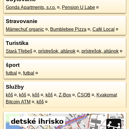
Gonda Apartments, s.r.o.
¤
,
Pension U Labe
¤
Stravovanie
Mámechuť organic
¤
,
Bumblebee Pizza
¤
,
Café Local
¤
Turistika
Stará Třebeš
¤
,
prístrešok, altánok
¤
,
prístrešok, altánok
¤
šport
futbal
¤
,
futbal
¤
Služby
kôš
¤
,
kôš
¤
,
kôš
¤
,
kôš
¤
,
Z-Box
¤
,
ČSOB
¤
,
Kvakomat
Bitcoin ATM
¤
,
kôš
¤