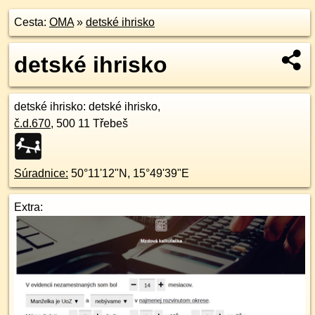
Cesta:
OMA
»
detské ihrisko
detské ihrisko
detské ihrisko
: detské ihrisko,
č.d.
670
,
500 11
Třebeš
Súradnice:
50°11'12"N
,
15°49'39"E
Extra: