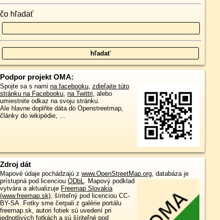
čo hľadať
Podpor projekt OMA:
Spojte sa s nami
na facebooku
,
zdieľajte túto
stránku na Facebooku
,
na Twittri
, alebo
umiestnite odkaz na svoju stránku.
Ale hlavne doplňte dáta do Openstreetmap,
články do wikipédie, ...
Zdroj dát
Mapové údaje pochádzajú z
www.OpenStreetMap.org
, databáza je
prístupná pod licenciou
ODbL
.
Mapový podklad
vytvára a aktualizuje
Freemap Slovakia
(www.freemap.sk)
, šíriteľný pod licenciou CC-
BY-SA. Fotky sme čerpali z galérie portálu
freemap.sk, autori fotiek sú uvedení pri
jednotlivých fotkách a sú šíriteľné pod