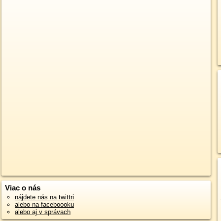
Viac o nás
nájdete nás na twittri
alebo na faceboooku
alebo aj v správach