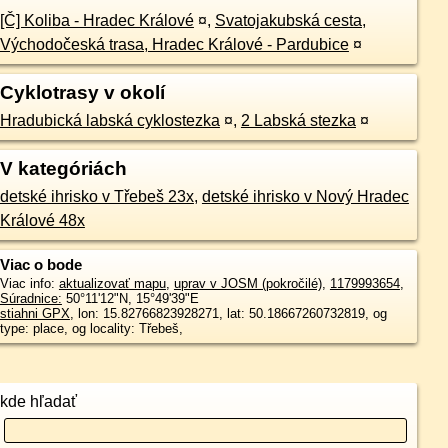
[Č] Koliba - Hradec Králové
¤
,
Svatojakubská cesta,
Východočeská trasa, Hradec Králové - Pardubice
¤
Cyklotrasy v okolí
Hradubická labská cyklostezka
¤
,
2 Labská stezka
¤
V kategóriách
detské ihrisko v Třebeš 23x
,
detské ihrisko v Nový Hradec
Králové 48x
Viac o bode
Viac info:
aktualizovať mapu
,
uprav v JOSM (pokročilé)
,
1179993654
,
Súradnice:
50°11'12"N
,
15°49'39"E
stiahni GPX
, lon: 15.82766823928271, lat: 50.18667260732819, og
type: place, og locality: Třebeš,
kde hľadať