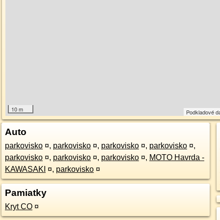
10 m
Podkladové d
Auto
parkovisko
¤
,
parkovisko
¤
,
parkovisko
¤
,
parkovisko
¤
,
parkovisko
¤
,
parkovisko
¤
,
parkovisko
¤
,
MOTO Havrda -
KAWASAKI
¤
,
parkovisko
¤
Pamiatky
Kryt CO
¤