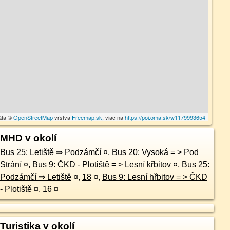
áta ©
OpenStreetMap
vrstva
Freemap.sk
, viac na
https://poi.oma.sk/w1179993654
MHD v okolí
Bus 25: Letiště ⇒ Podzámčí
¤
,
Bus 20: Vysoká = > Pod
Strání
¤
,
Bus 9: ČKD - Plotiště = > Lesní křbitov
¤
,
Bus 25:
Podzámčí ⇒ Letiště
¤
,
18
¤
,
Bus 9: Lesní hřbitov = > ČKD
- Plotiště
¤
,
16
¤
Turistika v okolí