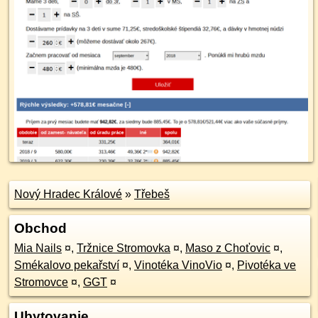
Nový Hradec Králové
»
Třebeš
Obchod
Mia Nails
¤
,
Tržnice Stromovka
¤
,
Maso z Choťovic
¤
,
Smékalovo pekařství
¤
,
Vinotéka VinoVio
¤
,
Pivotéka ve
Stromovce
¤
,
GGT
¤
Ubytovanie