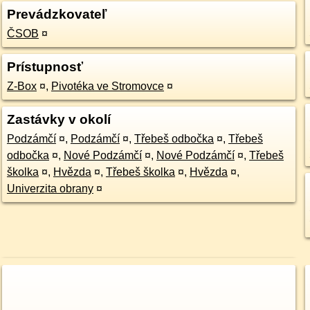
Prevádzkovateľ
ČSOB
¤
Prístupnosť
Z-Box
¤
,
Pivotéka ve Stromovce
¤
Zastávky v okolí
Podzámčí
¤
,
Podzámčí
¤
,
Třebeš odbočka
¤
,
Třebeš
odbočka
¤
,
Nové Podzámčí
¤
,
Nové Podzámčí
¤
,
Třebeš
školka
¤
,
Hvězda
¤
,
Třebeš školka
¤
,
Hvězda
¤
,
Univerzita obrany
¤