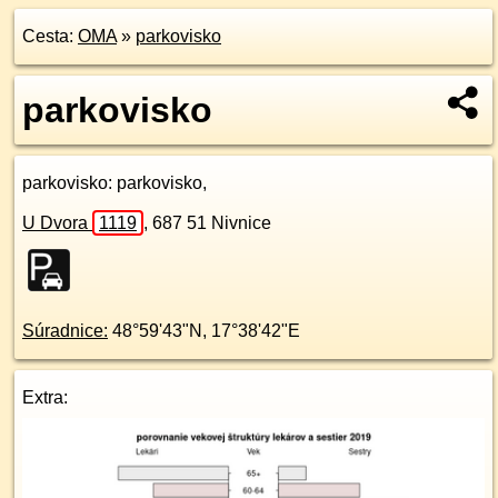
Cesta:
OMA
»
parkovisko
parkovisko
parkovisko
: parkovisko,
U Dvora
1119
,
687 51
Nivnice
Súradnice:
48°59'43"N
,
17°38'42"E
Extra: