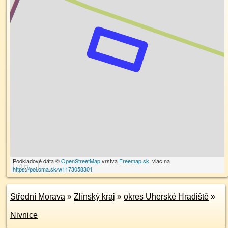
Podkladové dáta ©
OpenStreetMap
vrstva
Freemap.sk
, viac na
10 m
https://poi.oma.sk/w1173058301
Střední Morava
»
Zlínský kraj
»
okres Uherské Hradiště
»
Nivnice