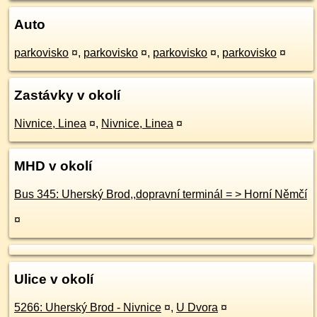
Auto
parkovisko
¤
,
parkovisko
¤
,
parkovisko
¤
,
parkovisko
¤
Zastávky v okolí
Nivnice, Linea
¤
,
Nivnice, Linea
¤
MHD v okolí
Bus 345: Uherský Brod,,dopravní terminál = > Horní Němčí
¤
Ulice v okolí
5266: Uherský Brod - Nivnice
¤
,
U Dvora
¤