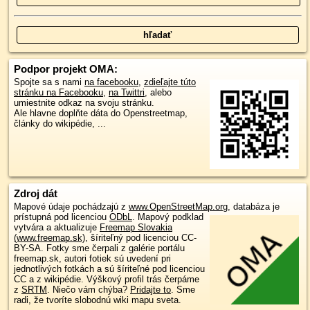
Podpor projekt OMA:
Spojte sa s nami
na facebooku
,
zdieľajte túto
stránku na Facebooku
,
na Twittri
, alebo
umiestnite odkaz na svoju stránku.
Ale hlavne doplňte dáta do Openstreetmap,
články do wikipédie, ...
Zdroj dát
Mapové údaje pochádzajú z
www.OpenStreetMap.org
, databáza je
prístupná pod licenciou
ODbL
.
Mapový podklad
vytvára a aktualizuje
Freemap Slovakia
(www.freemap.sk)
, šíriteľný pod licenciou CC-
BY-SA. Fotky sme čerpali z galérie portálu
freemap.sk, autori fotiek sú uvedení pri
jednotlivých fotkách a sú šíriteľné pod licenciou
CC a z wikipédie. Výškový profil trás čerpáme
z
SRTM
. Niečo vám chýba?
Pridajte to
. Sme
radi, že tvoríte slobodnú wiki mapu sveta.