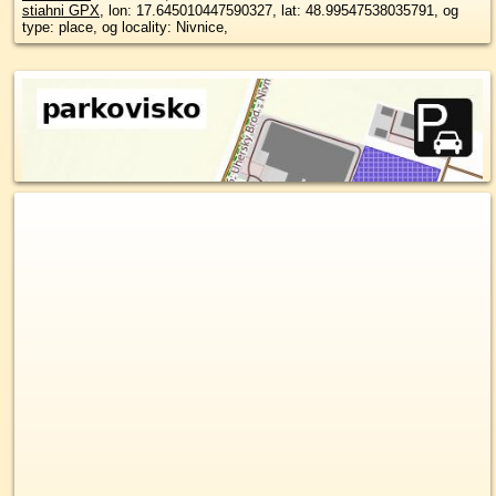
stiahni GPX
, lon: 17.645010447590327, lat: 48.99547538035791, og
type: place, og locality: Nivnice,