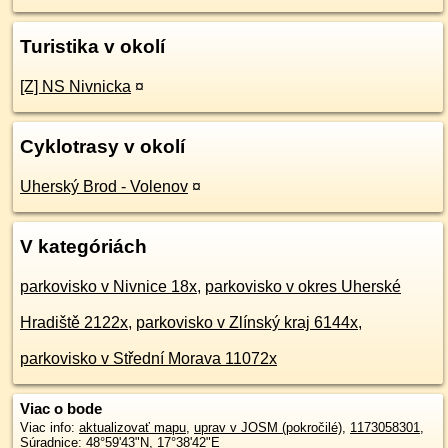
Turistika v okolí
[Z] NS Nivnicka
¤
Cyklotrasy v okolí
Uherský Brod - Volenov
¤
V kategóriách
parkovisko v Nivnice 18x
,
parkovisko v okres Uherské
Hradiště 2122x
,
parkovisko v Zlínský kraj 6144x
,
parkovisko v Střední Morava 11072x
Viac o bode
Viac info:
aktualizovať mapu
,
uprav v JOSM (pokročilé)
,
1173058301
,
Súradnice:
48°59'43"N
,
17°38'42"E