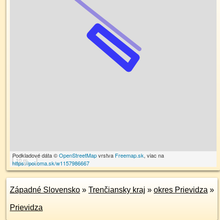
Podkladové dáta ©
OpenStreetMap
vrstva
Freemap.sk
, viac na
10 m
https://poi.oma.sk/w1157986667
Západné Slovensko
»
Trenčiansky kraj
»
okres Prievidza
»
Prievidza