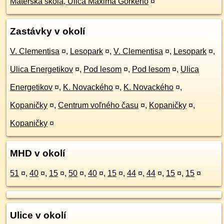
Materská škola, Ulica Maxima Gorkého
¤
Zastávky v okolí
V. Clementisa
¤
,
Lesopark
¤
,
V. Clementisa
¤
,
Lesopark
¤
,
Ulica Energetikov
¤
,
Pod lesom
¤
,
Pod lesom
¤
,
Ulica
Energetikov
¤
,
K. Novackého
¤
,
K. Novackého
¤
,
Kopaničky
¤
,
Centrum voľného času
¤
,
Kopaničky
¤
,
Kopaničky
¤
MHD v okolí
51
¤
,
40
¤
,
15
¤
,
50
¤
,
40
¤
,
15
¤
,
44
¤
,
44
¤
,
15
¤
,
15
¤
Ulice v okolí