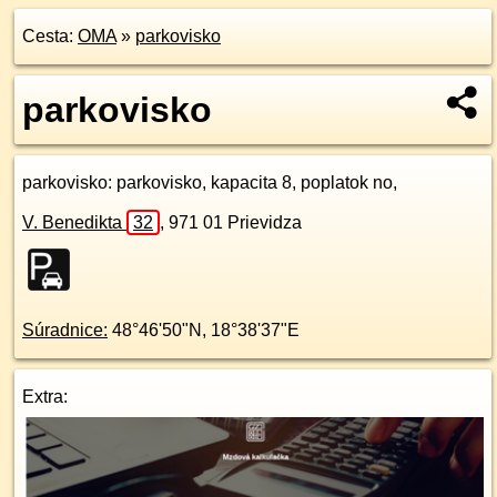
Cesta:
OMA
»
parkovisko
parkovisko
parkovisko
: parkovisko, kapacita 8, poplatok no,
V. Benedikta
32
,
971 01
Prievidza
Súradnice:
48°46'50"N
,
18°38'37"E
Extra: