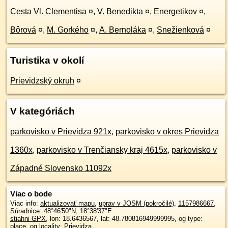
Cesta Vl. Clementisa
¤
,
V. Benedikta
¤
,
Energetikov
¤
,
Bôrová
¤
,
M. Gorkého
¤
,
A. Bernoláka
¤
,
Snežienková
¤
Turistika v okolí
Prievidzský okruh
¤
V kategóriách
parkovisko v Prievidza 921x
,
parkovisko v okres Prievidza
1360x
,
parkovisko v Trenčiansky kraj 4615x
,
parkovisko v
Západné Slovensko 11092x
Viac o bode
Viac info:
aktualizovať mapu
,
uprav v JOSM (pokročilé)
,
1157986667
,
Súradnice:
48°46'50"N
,
18°38'37"E
stiahni GPX
, lon: 18.6436567, lat: 48.780816949999995, og type:
place, og locality: Prievidza,