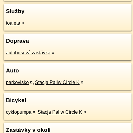
Služby
toaleta
¤
Doprava
autobusová zastávka
¤
Auto
parkovisko
¤
,
Stacja Paliw Circle K
¤
Bicykel
cyklopumpa
¤
,
Stacja Paliw Circle K
¤
Zastávky v okolí