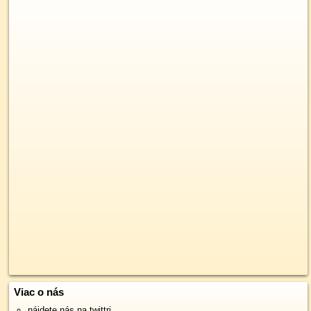
Viac o nás
nájdete nás na twittri