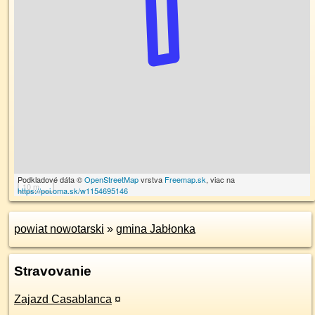
Podkladové dáta ©
OpenStreetMap
vrstva
Freemap.sk
, viac na
10 m
https://poi.oma.sk/w1154695146
powiat nowotarski
»
gmina Jabłonka
Stravovanie
Zajazd Casablanca
¤