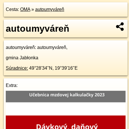
Cesta:
OMA
»
autoumyváreň
autoumyváreň
autoumyváreň
: autoumyváreň,
gmina Jabłonka
Súradnice:
49°28'34"N
,
19°39'16"E
Extra: