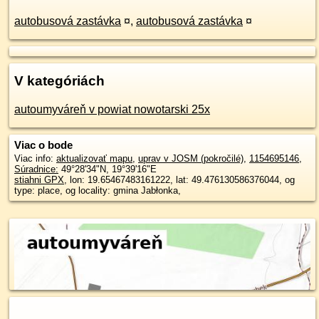
autobusová zastávka
¤
,
autobusová zastávka
¤
V kategóriách
autoumyváreň v powiat nowotarski 25x
Viac o bode
Viac info:
aktualizovať mapu
,
uprav v JOSM (pokročilé)
,
1154695146
,
Súradnice:
49°28'34"N
,
19°39'16"E
stiahni GPX
, lon: 19.65467483161222, lat: 49.476130586376044, og
type: place, og locality: gmina Jabłonka,