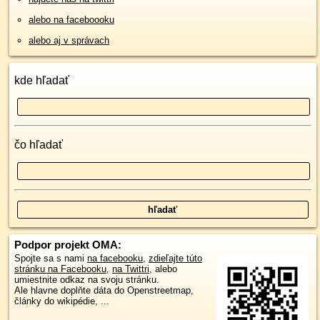
alebo na faceboooku
alebo aj v správach
kde hľadať
čo hľadať
Podpor projekt OMA:
Spojte sa s nami
na facebooku
,
zdieľajte túto
stránku na Facebooku
,
na Twittri
, alebo
umiestnite odkaz na svoju stránku.
Ale hlavne doplňte dáta do Openstreetmap,
články do wikipédie, ...