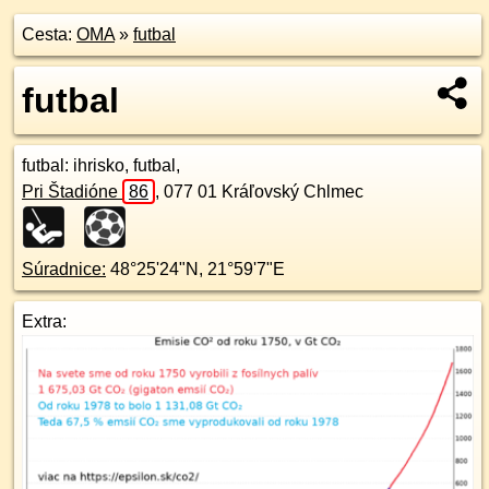
Cesta:
OMA
»
futbal
futbal
futbal
: ihrisko, futbal,
Pri Štadióne
86
,
077 01
Kráľovský Chlmec
Súradnice:
48°25'24"N
,
21°59'7"E
Extra: