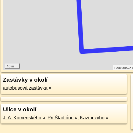
10 m
Podkladové 
Zastávky v okolí
autobusová zastávka
¤
Ulice v okolí
J. A. Komenského
¤
,
Pri Štadióne
¤
,
Kazinczyho
¤