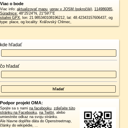
Viac o bode
Viac info:
aktualizovať mapu
,
uprav v JOSM (pokročilé)
,
114986085
,
Súradnice:
48°25'24"N
,
21°59'7"E
stiahni GPX
, lon: 21.985340108196212, lat: 48.42343157606437, og
type: place, og locality: Kráľovský Chlmec,
kde hľadať
čo hľadať
Podpor projekt OMA:
Spojte sa s nami
na facebooku
,
zdieľajte túto
stránku na Facebooku
,
na Twittri
, alebo
umiestnite odkaz na svoju stránku.
Ale hlavne doplňte dáta do Openstreetmap,
články do wikipédie, ...