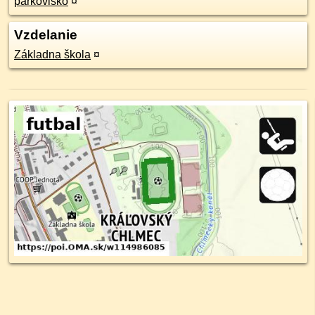
parkovisko
¤
Vzdelanie
Základna škola
¤