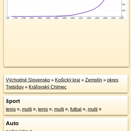
Východné Slovensko
»
Košický kraj
»
Zemplín
»
okres
Trebišov
»
Kráľovský Chlmec
šport
tenis
¤
,
multi
¤
,
tenis
¤
,
multi
¤
,
futbal
¤
,
multi
¤
Auto