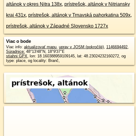
altánok v okres Nitra 138x
,
prístrešok, altánok v Nitriansky
kraj 431x
,
prístrešok, altánok v Trnavská pahorkatina 509x
,
prístrešok, altánok v Západné Slovensko 1727x
Viac o bode
Viac info:
aktualizovať mapu
,
uprav v JOSM (pokročilé)
,
1146694492
,
Súradnice:
48°13'48"N
,
18°9'37"E
stiahni GPX
, lon: 18.160388959109145, lat: 48.23024232160272, og
type: place, og locality: Branč,