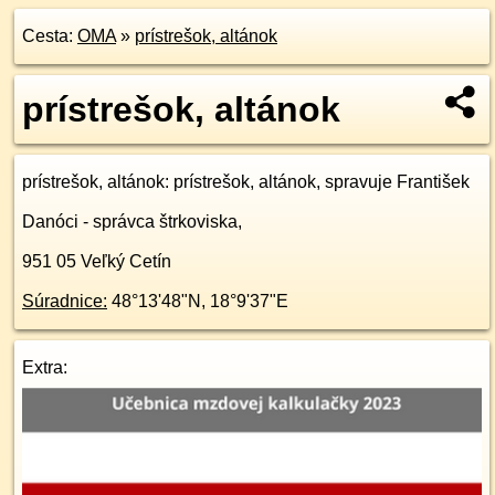
Cesta:
OMA
»
prístrešok, altánok
prístrešok, altánok
prístrešok, altánok
: prístrešok, altánok, spravuje František
Danóci - správca štrkoviska,
951 05
Veľký Cetín
Súradnice:
48°13'48"N
,
18°9'37"E
Extra: