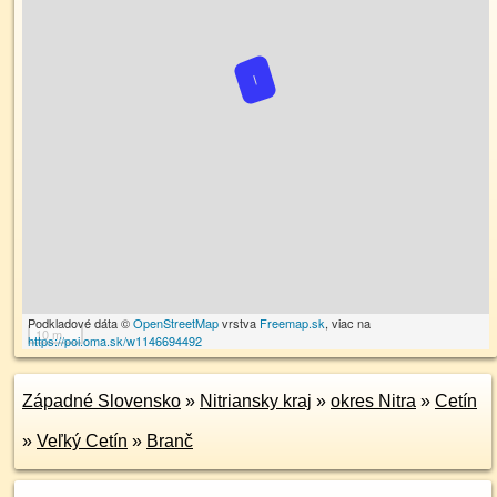
Podkladové dáta ©
OpenStreetMap
vrstva
Freemap.sk
, viac na
10 m
https://poi.oma.sk/w1146694492
Západné Slovensko
»
Nitriansky kraj
»
okres Nitra
»
Cetín
»
Veľký Cetín
»
Branč