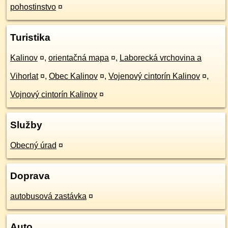
pohostinstvo
¤
Turistika
Kalinov
¤
,
orientačná mapa
¤
,
Laborecká vrchovina a
Vihorlat
¤
,
Obec Kalinov
¤
,
Vojenový cintorín Kalinov
¤
,
Vojnový cintorín Kalinov
¤
Služby
Obecný úrad
¤
Doprava
autobusová zastávka
¤
Auto