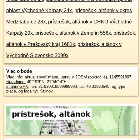
oblasť Východné Karpaty 24x
,
prístrešok, altánok v okres
Medzilaborce 28x
,
prístrešok, altánok v CHKO Východné
Karpaty 29x
,
prístrešok, altánok v Zemplín 556x
,
prístrešok,
altánok v Prešovský kraj 1681x
,
prístrešok, altánok v
Východné Slovensko 3099x
Viac o bode
Viac info:
aktualizovať mapu
,
uprav v JOSM (pokročilé)
,
1145591897
,
Súradnice:
49°19'9"N
,
21°55'14"E
stiahni GPX
, lon: 21.920819599999998, lat: 49.31928645, og type:
place, og locality: Kalinov,