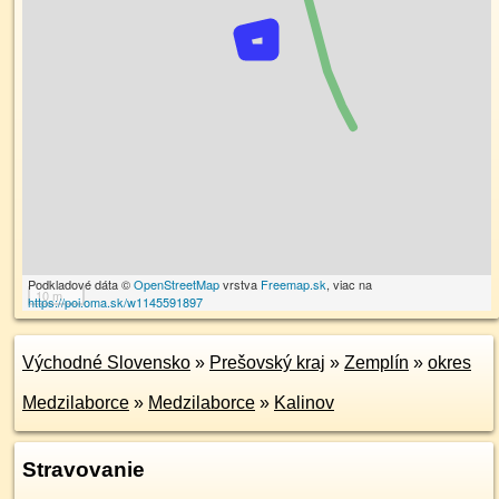
Podkladové dáta ©
OpenStreetMap
vrstva
Freemap.sk
, viac na
10 m
https://poi.oma.sk/w1145591897
Východné Slovensko
»
Prešovský kraj
»
Zemplín
»
okres
Medzilaborce
»
Medzilaborce
»
Kalinov
Stravovanie