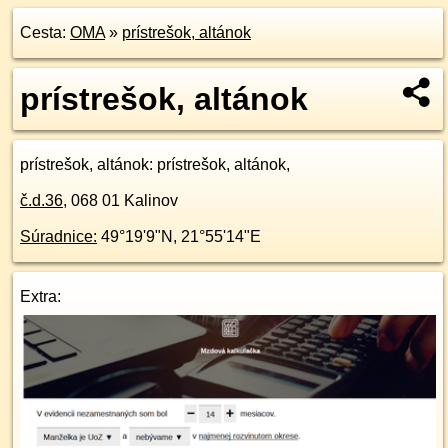
Cesta:
OMA
»
prístrešok, altánok
prístrešok, altánok
prístrešok, altánok
: prístrešok, altánok,
č.d.
36
,
068 01
Kalinov
Súradnice:
49°19'9"N
,
21°55'14"E
Extra: