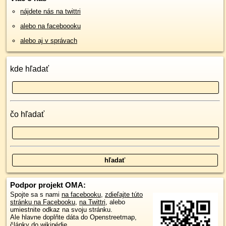
nájdete nás na twittri
alebo na faceboooku
alebo aj v správach
kde hľadať
čo hľadať
Podpor projekt OMA:
Spojte sa s nami
na facebooku
,
zdieľajte túto
stránku na Facebooku
,
na Twittri
, alebo
umiestnite odkaz na svoju stránku.
Ale hlavne doplňte dáta do Openstreetmap,
články do wikipédie, ...