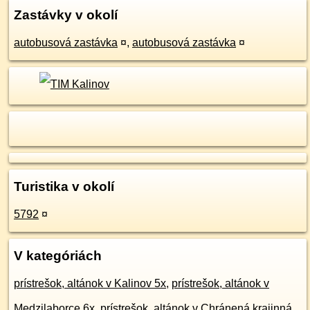
Zastávky v okolí
autobusová zastávka
¤
,
autobusová zastávka
¤
Turistika v okolí
5792
¤
V kategóriách
prístrešok, altánok v Kalinov 5x
,
prístrešok, altánok v
Medzilaborce 6x
,
prístrešok, altánok v Chránená krajinná