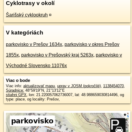
Cyklotrasy v okolí
Šarišský cyklookruh
¤
V kategóriách
parkovisko v Prešov 1634x
,
parkovisko v okres Prešov
1855x
,
parkovisko v Prešovský kraj 5263x
,
parkovisko v
Východné Slovensko 11076x
Viac o bode
Viac info:
aktualizovať mapu
,
uprav v JOSM (pokročilé)
,
1138454070
,
Súradnice:
48°59'19"N
,
21°13'12"E
stiahni GPX
, lon: 21.220057062736007, lat: 48.988659030814496, og
type: place, og locality: Prešov,