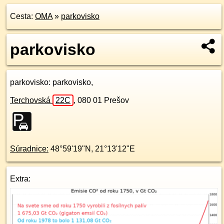
Cesta:
OMA
»
parkovisko
parkovisko
parkovisko
: parkovisko,
Terchovská
22C
,
080 01
Prešov
Súradnice:
48°59'19"N
,
21°13'12"E
Extra: