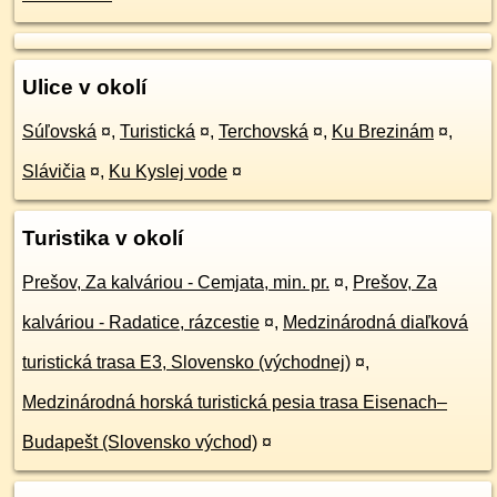
Ulice v okolí
Súľovská
¤
,
Turistická
¤
,
Terchovská
¤
,
Ku Brezinám
¤
,
Slávičia
¤
,
Ku Kyslej vode
¤
Turistika v okolí
Prešov, Za kalváriou - Cemjata, min. pr.
¤
,
Prešov, Za
kalváriou - Radatice, rázcestie
¤
,
Medzinárodná diaľková
turistická trasa E3, Slovensko (východnej)
¤
,
Medzinárodná horská turistická pesia trasa Eisenach–
Budapešt (Slovensko východ)
¤