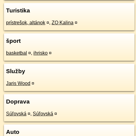
Turistika
prístrešok, altánok
¤
,
ZO Kalina
¤
šport
basketbal
¤
,
ihrisko
¤
Služby
Jaris Wood
¤
Doprava
Súľovská
¤
,
Súľovská
¤
Auto