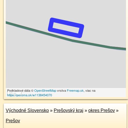
Podkladové dáta ©
OpenStreetMap
vrstva
Freemap.sk
, viac na
10 m
https://poi.oma.sk/w1138454070
Východné Slovensko
»
Prešovský kraj
»
okres Prešov
»
Prešov