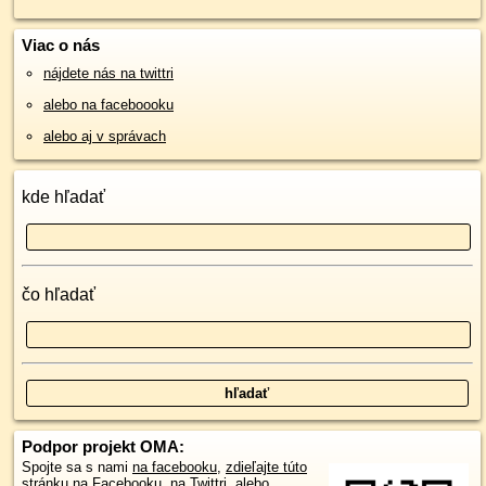
Viac o nás
nájdete nás na twittri
alebo na faceboooku
alebo aj v správach
kde hľadať
čo hľadať
Podpor projekt OMA:
Spojte sa s nami
na facebooku
,
zdieľajte túto
stránku na Facebooku
,
na Twittri
, alebo