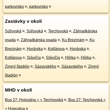
parkovisko
¤
,
parkovisko
¤
Zastávky v okolí
Súľovská
¤
,
Súľovská
¤
,
Terchovská
¤
,
Záhradkárska
osada
¤
,
Záhradkárska osada
¤
,
Ku Brezinám
¤
,
Ku
Brezinám
¤
,
Horárska
¤
,
Kollárova
¤
,
Horárska
¤
,
Kollárova
¤
,
Slávičia
¤
,
Slávičia
¤
,
Hôrka
¤
,
Hôrka
¤
,
Zimný štadión
¤
,
Sázavského
¤
,
Sázavského
¤
,
Zimný
štadión
¤
MHD v okolí
Bus 27: Hviezdna = > Terchovská
¤
,
Bus 27: Terchovská =
> Hviezdna
¤