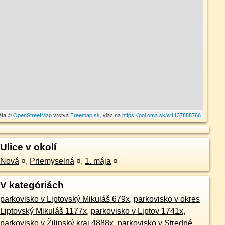
áta ©
OpenStreetMap
vrstva
Freemap.sk
, viac na
https://poi.oma.sk/w1137888766
Ulice v okolí
Nová
¤
,
Priemyselná
¤
,
1. mája
¤
V kategóriách
parkovisko v Liptovský Mikuláš 679x
,
parkovisko v okres
Liptovský Mikuláš 1177x
,
parkovisko v Liptov 1741x
,
parkovisko v Žilinský kraj 4888x
,
parkovisko v Stredné