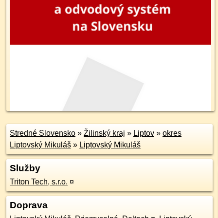
Stredné Slovensko
»
Žilinský kraj
»
Liptov
»
okres
Liptovský Mikuláš
»
Liptovský Mikuláš
Služby
Triton Tech, s.r.o.
¤
Doprava