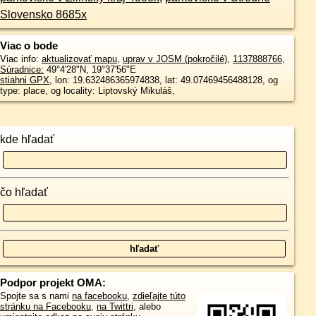
Slovensko 8685x
Viac o bode
Viac info:
aktualizovať mapu
,
uprav v JOSM (pokročilé)
,
1137888766
,
Súradnice:
49°4'28"N
,
19°37'56"E
stiahni GPX
, lon: 19.632486365974838, lat: 49.07469456488128, og
type: place, og locality: Liptovský Mikuláš,
kde hľadať
čo hľadať
Podpor projekt OMA:
Spojte sa s nami
na facebooku
,
zdieľajte túto
stránku na Facebooku
,
na Twittri
, alebo