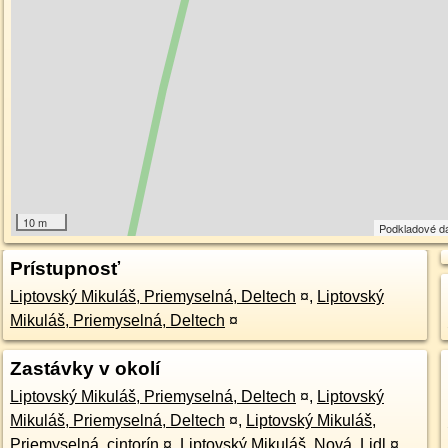
10 m
Podkladové d
Prístupnosť
Liptovský Mikuláš, Priemyselná, Deltech
¤
,
Liptovský
Mikuláš, Priemyselná, Deltech
¤
Zastávky v okolí
Liptovský Mikuláš, Priemyselná, Deltech
¤
,
Liptovský
Mikuláš, Priemyselná, Deltech
¤
,
Liptovský Mikuláš,
Priemyselná, cintorín
¤
,
Liptovský Mikuláš, Nová, Lidl
¤
,