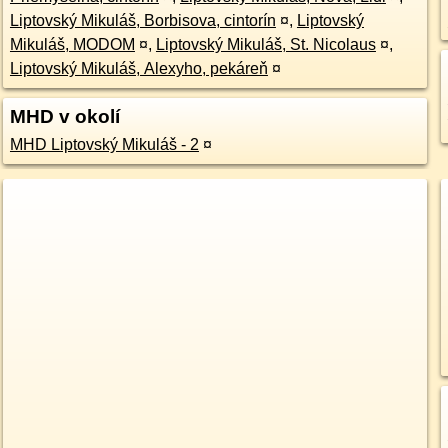
Liptovský Mikuláš, Borbisova, cintorín
¤
,
Liptovský
Mikuláš, MODOM
¤
,
Liptovský Mikuláš, St. Nicolaus
¤
,
Liptovský Mikuláš, Alexyho, pekáreň
¤
MHD v okolí
MHD Liptovský Mikuláš - 2
¤