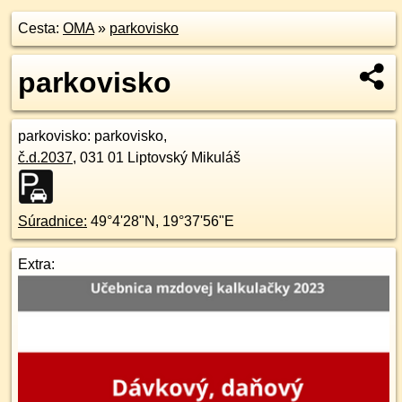
Cesta:
OMA
»
parkovisko
parkovisko
parkovisko
: parkovisko,
č.d.
2037
,
031 01
Liptovský Mikuláš
Súradnice:
49°4'28"N
,
19°37'56"E
Extra: