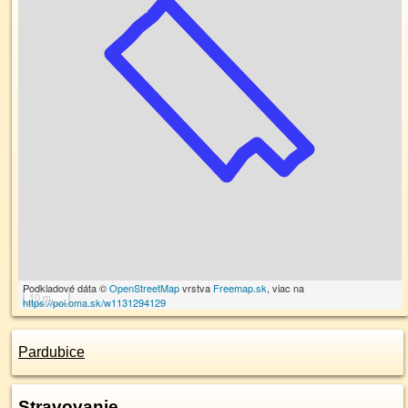
Podkladové dáta ©
OpenStreetMap
vrstva
Freemap.sk
, viac na
10 m
https://poi.oma.sk/w1131294129
Pardubice
Stravovanie