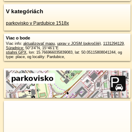
V kategóriách
parkovisko v Pardubice 1518x
Viac o bode
Viac info:
aktualizovať mapu
,
uprav v JOSM (pokročilé)
,
1131294129
,
Súradnice:
50°3'4"N
,
15°46'1"E
stiahni GPX
, lon: 15.766966035839083, lat: 50.05115808041244, og
type: place, og locality: Pardubice,