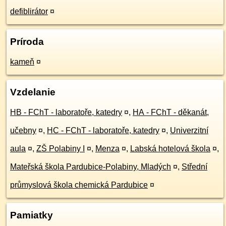
defiblirátor
¤
Príroda
kameň
¤
Vzdelanie
HB - FChT - laboratoře, katedry
¤
,
HA - FChT - děkanát,
učebny
¤
,
HC - FChT - laboratoře, katedry
¤
,
Univerzitní
aula
¤
,
ZŠ Polabiny I
¤
,
Menza
¤
,
Labská hotelová škola
¤
,
Mateřská škola Pardubice-Polabiny, Mladých
¤
,
Střední
průmyslová škola chemická Pardubice
¤
Pamiatky