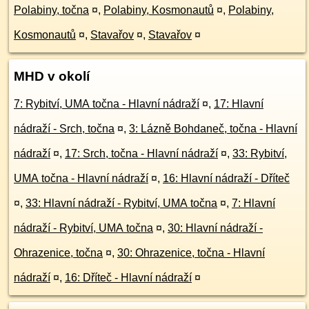
Polabiny, točna
¤
,
Polabiny, Kosmonautů
¤
,
Polabiny,
Kosmonautů
¤
,
Stavařov
¤
,
Stavařov
¤
MHD v okolí
7: Rybitví, UMA točna - Hlavní nádraží
¤
,
17: Hlavní
nádraží - Srch, točna
¤
,
3: Lázně Bohdaneč, točna - Hlavní
nádraží
¤
,
17: Srch, točna - Hlavní nádraží
¤
,
33: Rybitví,
UMA točna - Hlavní nádraží
¤
,
16: Hlavní nádraží - Dříteč
¤
,
33: Hlavní nádraží - Rybitví, UMA točna
¤
,
7: Hlavní
nádraží - Rybitví, UMA točna
¤
,
30: Hlavní nádraží -
Ohrazenice, točna
¤
,
30: Ohrazenice, točna - Hlavní
nádraží
¤
,
16: Dříteč - Hlavní nádraží
¤