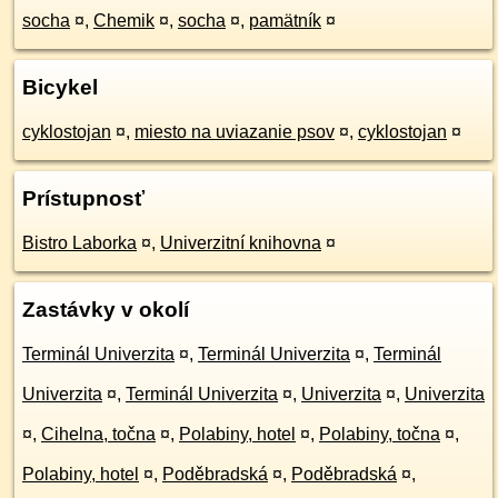
socha
¤
,
Chemik
¤
,
socha
¤
,
pamätník
¤
Bicykel
cyklostojan
¤
,
miesto na uviazanie psov
¤
,
cyklostojan
¤
Prístupnosť
Bistro Laborka
¤
,
Univerzitní knihovna
¤
Zastávky v okolí
Terminál Univerzita
¤
,
Terminál Univerzita
¤
,
Terminál
Univerzita
¤
,
Terminál Univerzita
¤
,
Univerzita
¤
,
Univerzita
¤
,
Cihelna, točna
¤
,
Polabiny, hotel
¤
,
Polabiny, točna
¤
,
Polabiny, hotel
¤
,
Poděbradská
¤
,
Poděbradská
¤
,