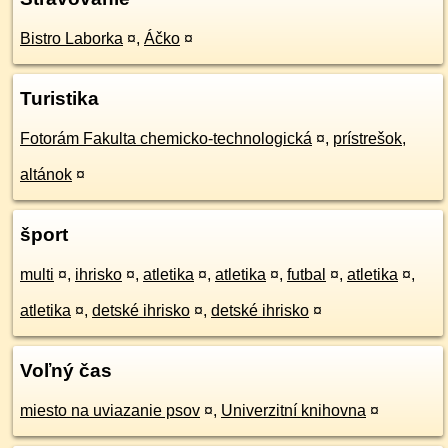
Bistro Laborka
¤
,
Áčko
¤
Turistika
Fotorám Fakulta chemicko-technologická
¤
,
prístrešok,
altánok
¤
šport
multi
¤
,
ihrisko
¤
,
atletika
¤
,
atletika
¤
,
futbal
¤
,
atletika
¤
,
atletika
¤
,
detské ihrisko
¤
,
detské ihrisko
¤
Voľný čas
miesto na uviazanie psov
¤
,
Univerzitní knihovna
¤