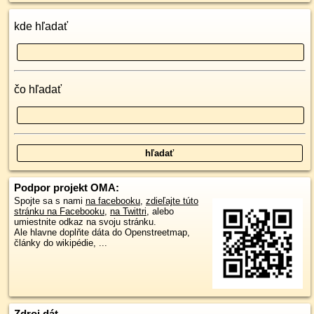
kde hľadať
čo hľadať
Podpor projekt OMA:
Spojte sa s nami
na facebooku
,
zdieľajte túto
stránku na Facebooku
,
na Twittri
, alebo
umiestnite odkaz na svoju stránku.
Ale hlavne doplňte dáta do Openstreetmap,
články do wikipédie, ...
Zdroj dát