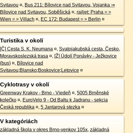
Svitavou
¤
,
Bus 211: Bílovice nad Svitavou, Vojanka ⇒
Bílovice nad Svitavou, Soběšická
¤
,
railjet: Praha = >
Wien = > Villach
¤
,
EC 172: Budapest = > Berlin
¤
Turistika v okolí
[Č] Cesta S. K. Neumana
¤
,
Svatojakubská cesta, Česko,
Moravskoslezská trasa
¤
,
[Ž] Údolí Ponávky - Ježkovice
(bus)
¤
,
Bílovice nad
Svitavou;Blansko;Boskovice;Letovice
¤
Cyklotrasy v okolí
Greenway Krakov - Brno - Viedeň
¤
,
5005 Brněnské
kolečko
¤
,
EuroVelo 9 - Od Baltu k Jadranu - sekcia
Česká republika
¤
,
5 Jantarová stezka
¤
V kategóriách
základná škola v okres Brno-venkov 105x
,
základná