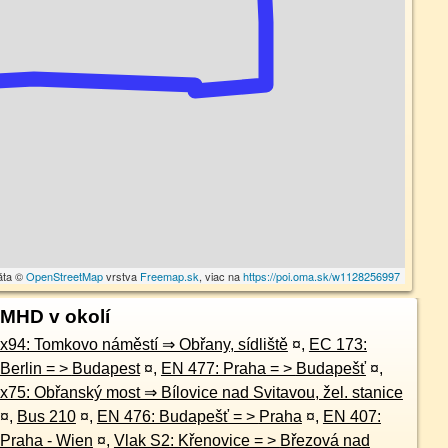
áta ©
OpenStreetMap
vrstva
Freemap.sk
, viac na
https://poi.oma.sk/w1128256997
MHD v okolí
x94: Tomkovo náměstí ⇒ Obřany, sídliště
¤
,
EC 173:
Berlin = > Budapest
¤
,
EN 477: Praha = > Budapešť
¤
,
x75: Obřanský most ⇒ Bílovice nad Svitavou, žel. stanice
¤
,
Bus 210
¤
,
EN 476: Budapešť = > Praha
¤
,
EN 407:
Praha - Wien
¤
,
Vlak S2: Křenovice = > Březová nad