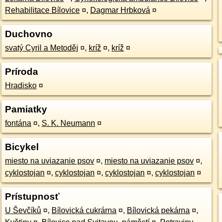
Rehabilitace Bílovice
¤
,
Dagmar Hrbková
¤
Duchovno
svatý Cyril a Metoděj
¤
,
kríž
¤
,
kríž
¤
Príroda
Hradisko
¤
Pamiatky
fontána
¤
,
S. K. Neumann
¤
Bicykel
miesto na uviazanie psov
¤
,
miesto na uviazanie psov
¤
,
cyklostojan
¤
,
cyklostojan
¤
,
cyklostojan
¤
,
cyklostojan
¤
Prístupnosť
U Ševčíků
¤
,
Bílovická cukrárna
¤
,
Bílovická pekárna
¤
,