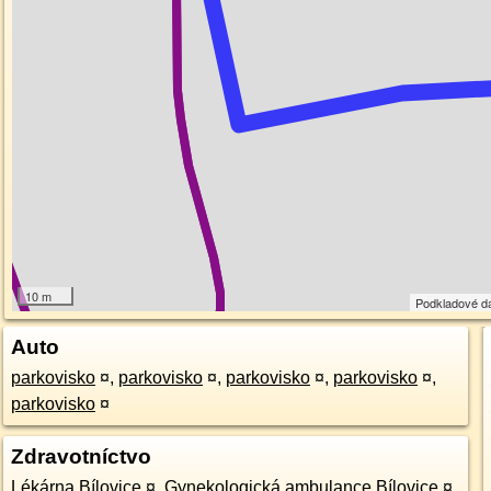
10 m
Podkladové d
Auto
parkovisko
¤
,
parkovisko
¤
,
parkovisko
¤
,
parkovisko
¤
,
parkovisko
¤
Zdravotníctvo
Lékárna Bílovice
¤
,
Gynekologická ambulance Bílovice
¤
,