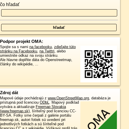
čo hľadať
Podpor projekt OMA:
Spojte sa s nami
na facebooku
,
zdieľajte túto
stránku na Facebooku
,
na Twittri
, alebo
umiestnite odkaz na svoju stránku.
Ale hlavne doplňte dáta do Openstreetmap,
články do wikipédie, ...
Zdroj dát
Mapové údaje pochádzajú z
www.OpenStreetMap.org
, databáza je
prístupná pod licenciou
ODbL
.
Mapový podklad
vytvára a aktualizuje
Freemap Slovakia
(www.freemap.sk)
, šíriteľný pod licenciou CC-
BY-SA. Fotky sme čerpali z galérie portálu
freemap.sk, autori fotiek sú uvedení pri
jednotlivých fotkách a sú šíriteľné pod
licenciou CC a z wikipédie. Výškový profil trás