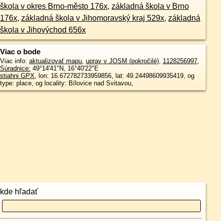
škola v okres Brno-město 176x
,
základná škola v Brno
176x
,
základná škola v Jihomoravský kraj 529x
,
základná
škola v Jihovýchod 656x
Viac o bode
Viac info:
aktualizovať mapu
,
uprav v JOSM (pokročilé)
,
1128256997
,
Súradnice:
49°14'41"N
,
16°40'22"E
stiahni GPX
, lon: 16.672782733959856, lat: 49.24498609935419, og
type: place, og locality: Bílovice nad Svitavou,
kde hľadať