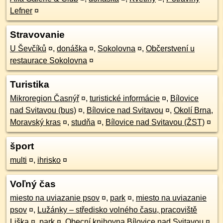
Lefner
¤
Stravovanie
U Ševčíků
¤
,
donáška
¤
,
Sokolovna
¤
,
Občerstvení u
restaurace Sokolovna
¤
Turistika
Mikroregion Časnýř
¤
,
turistické informácie
¤
,
Bílovice
nad Svitavou (bus)
¤
,
Bílovice nad Svitavou
¤
,
Okolí Brna,
Moravský kras
¤
,
studňa
¤
,
Bílovice nad Svitavou (ŽST)
¤
šport
multi
¤
,
ihrisko
¤
Voľný čas
miesto na uviazanie psov
¤
,
park
¤
,
miesto na uviazanie
psov
¤
,
Lužánky – středisko volného času, pracoviště
Liška
¤
,
park
¤
,
Obecní knihovna Bílovice nad Svitavou
¤
,