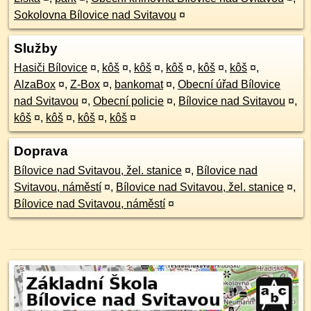
Sokolovna Bílovice nad Svitavou
¤
Služby
Hasiči Bílovice
¤
,
kôš
¤
,
kôš
¤
,
kôš
¤
,
kôš
¤
,
kôš
¤
,
AlzaBox
¤
,
Z-Box
¤
,
bankomat
¤
,
Obecní úřad Bílovice
nad Svitavou
¤
,
Obecní policie
¤
,
Bílovice nad Svitavou
¤
,
kôš
¤
,
kôš
¤
,
kôš
¤
,
kôš
¤
Doprava
Bílovice nad Svitavou, žel. stanice
¤
,
Bílovice nad
Svitavou, náměstí
¤
,
Bílovice nad Svitavou, žel. stanice
¤
,
Bílovice nad Svitavou, náměstí
¤