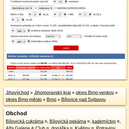
Jihovýchod
»
Jihomoravský kraj
»
okres Brno-venkov
»
okres Brno-město
»
Brno
»
Bílovice nad Svitavou
Obchod
Bílovická cukrárna
¤
,
Bílovická pekárna
¤
,
kaderníctvo
¤
,
Alfa Galerie & Club
¤
,
donáška
¤
,
Květiny
¤
,
Potraviny