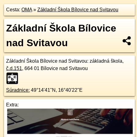
Cesta:
OMA
»
Základní Škola Bílovice nad Svitavou
Základní Škola Bílovice
nad Svitavou
Základní Škola Bílovice nad Svitavou
: základná škola,
č.d.
151
,
664 01
Bílovice nad Svitavou
Súradnice:
49°14'41"N
,
16°40'22"E
Extra: