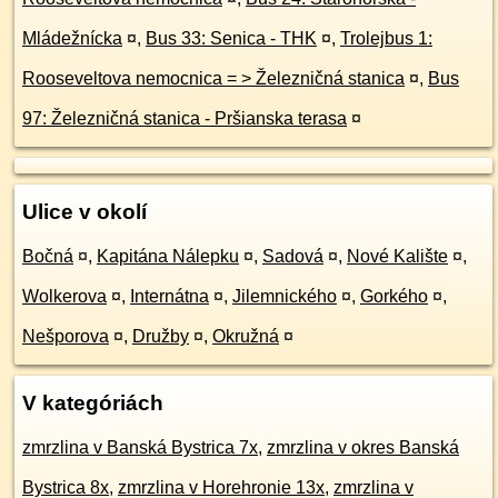
Mládežnícka
¤
,
Bus 33: Senica - THK
¤
,
Trolejbus 1:
Rooseveltova nemocnica = > Železničná stanica
¤
,
Bus
97: Železničná stanica - Pršianska terasa
¤
Ulice v okolí
Bočná
¤
,
Kapitána Nálepku
¤
,
Sadová
¤
,
Nové Kalište
¤
,
Wolkerova
¤
,
Internátna
¤
,
Jilemnického
¤
,
Gorkého
¤
,
Nešporova
¤
,
Družby
¤
,
Okružná
¤
V kategóriách
zmrzlina v Banská Bystrica 7x
,
zmrzlina v okres Banská
Bystrica 8x
,
zmrzlina v Horehronie 13x
,
zmrzlina v