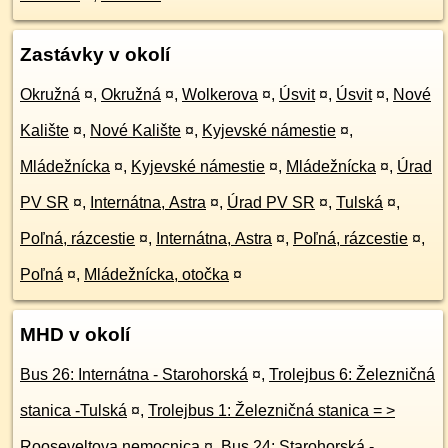
Zastávky v okolí
Okružná
¤
,
Okružná
¤
,
Wolkerova
¤
,
Úsvit
¤
,
Úsvit
¤
,
Nové
Kalište
¤
,
Nové Kalište
¤
,
Kyjevské námestie
¤
,
Mládežnícka
¤
,
Kyjevské námestie
¤
,
Mládežnícka
¤
,
Úrad
PV SR
¤
,
Internátna, Astra
¤
,
Úrad PV SR
¤
,
Tulská
¤
,
Poľná, rázcestie
¤
,
Internátna, Astra
¤
,
Poľná, rázcestie
¤
,
Poľná
¤
,
Mládežnícka, otočka
¤
MHD v okolí
Bus 26: Internátna - Starohorská
¤
,
Trolejbus 6: Železničná
stanica -Tulská
¤
,
Trolejbus 1: Železničná stanica = >
Rooseveltova nemocnica
¤
,
Bus 24: Starohorská -