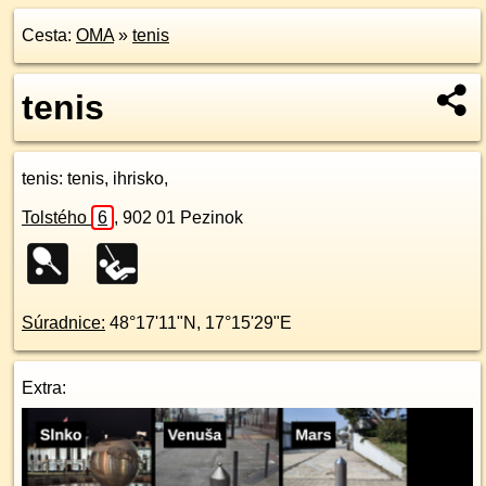
Cesta:
OMA
»
tenis
tenis
tenis
: tenis, ihrisko,
Tolstého
6
,
902 01
Pezinok
Súradnice:
48°17'11"N
,
17°15'29"E
Extra: