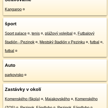
Kangaroo
¤
šport
Sport palace
¤
,
tenis
¤
,
plážový volejbal
¤
,
Futbalový
štadión - Pezinok
¤
,
Mestský štadión v Pezinku
¤
,
futbal
¤
,
futbal
¤
Auto
parkovisko
¤
Zastávky v okolí
Komenského (škola)
¤
,
Majakovského
¤
,
Komenského
(ZOS)
¤
,
Pezinok, Fándlyho
¤
,
Pezinok, Fándlyho
¤
,