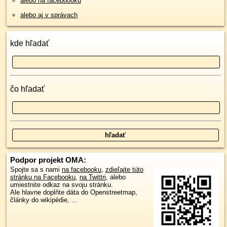
alebo na faceboooku
alebo aj v správach
kde hľadať
čo hľadať
Podpor projekt OMA:
Spojte sa s nami
na facebooku
,
zdieľajte túto
stránku na Facebooku
,
na Twittri
, alebo
umiestnite odkaz na svoju stránku.
Ale hlavne doplňte dáta do Openstreetmap,
články do wikipédie, ...