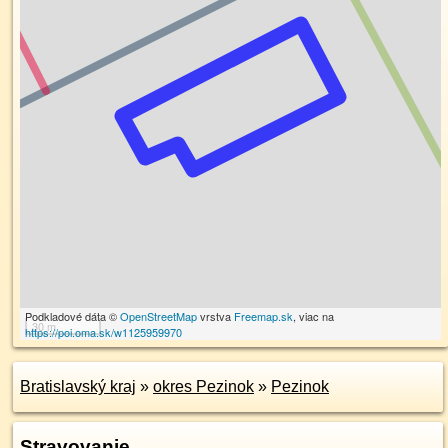
Podkladové dáta ©
OpenStreetMap
vrstva
Freemap.sk
, viac na
30 m
https://poi.oma.sk/w1125959970
Bratislavský kraj
»
okres Pezinok
»
Pezinok
Stravovanie