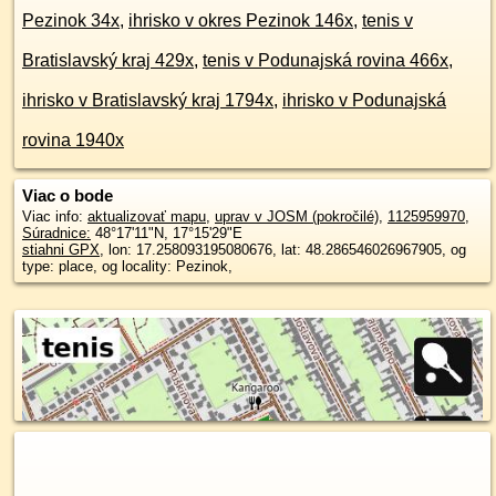
Pezinok 34x
,
ihrisko v okres Pezinok 146x
,
tenis v
Bratislavský kraj 429x
,
tenis v Podunajská rovina 466x
,
ihrisko v Bratislavský kraj 1794x
,
ihrisko v Podunajská
rovina 1940x
Viac o bode
Viac info:
aktualizovať mapu
,
uprav v JOSM (pokročilé)
,
1125959970
,
Súradnice:
48°17'11"N
,
17°15'29"E
stiahni GPX
, lon: 17.258093195080676, lat: 48.286546026967905, og
type: place, og locality: Pezinok,