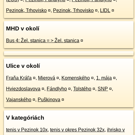
Pezinok, Trhovisko
¤
,
Pezinok, Trhovisko
¤
,
LIDL
¤
MHD v okolí
Bus 4: Žel. stanica = > Žel. stanica
¤
Ulice v okolí
Fraňa Kráľa
¤
,
Mierová
¤
,
Komenského
¤
,
1. mája
¤
,
Hviezdoslavova
¤
,
Fándlyho
¤
,
Tolstého
¤
,
SNP
¤
,
Vajanského
¤
,
Puškinova
¤
V kategóriách
tenis v Pezinok 10x
,
tenis v okres Pezinok 32x
,
ihrisko v