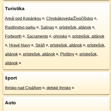
Turistika
Areál pod Kopánkou
¤
,
Chrobákoveda/Živočíšstvo
¤
,
Rastlinstvo parku
¤
,
Salinas
¤
,
prístrešok, altánok
¤
,
Fortworth
¤
,
Sacramento
¤
,
ohnisko
¤
,
prístrešok, altánok
¤
,
Hravé hlavy
¤
,
Stráň
¤
,
prístrešok, altánok
¤
,
prístrešok,
altánok
¤
,
prístrešok, altánok
¤
,
Ploštiny
¤
,
prístrešok,
altánok
¤
šport
Ihrisko nad Cigáňom
¤
,
detské ihrisko
¤
Auto