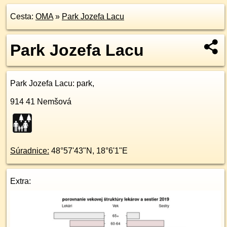
Cesta:
OMA
»
Park Jozefa Lacu
Park Jozefa Lacu
Park Jozefa Lacu
: park,
914 41
Nemšová
Súradnice:
48°57'43"N
,
18°6'1"E
Extra: