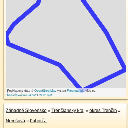
Podkladové dáta ©
OpenStreetMap
vrstva
Freemap.sk
, viac na
10 m
https://poi.oma.sk/w1119331623
Západné Slovensko
»
Trenčiansky kraj
»
okres Trenčín
»
Nemšová
»
Ľuborča