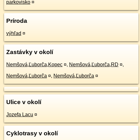
parkovisko
¤
Príroda
výhľad
¤
Zastávky v okolí
Nemšová,Ľuborča,Kopec
¤
,
Nemšová,Ľuborča,RD
¤
,
Nemšová,Ľuborča
¤
,
Nemšová,Ľuborča
¤
Ulice v okolí
Jozefa Lacu
¤
Cyklotrasy v okolí