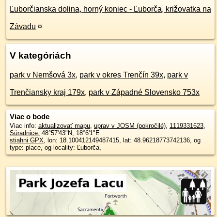
Ľuborčianska dolina, horný koniec - Ľuborča, križovatka na
Závadu
¤
V kategóriách
park v Nemšová 3x
,
park v okres Trenčín 39x
,
park v
Trenčiansky kraj 179x
,
park v Západné Slovensko 753x
Viac o bode
Viac info:
aktualizovať mapu
,
uprav v JOSM (pokročilé)
,
1119331623
,
Súradnice:
48°57'43"N
,
18°6'1"E
stiahni GPX
, lon: 18.100412149487415, lat: 48.96218773742136, og
type: place, og locality: Ľuborča,