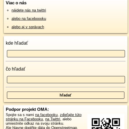
Viac o nás
nájdete nás na twittri
alebo na faceboooku
alebo aj v správach
kde hľadať
čo hľadať
Podpor projekt OMA:
Spojte sa s nami
na facebooku
,
zdieľajte túto
stránku na Facebooku
,
na Twittri
, alebo
umiestnite odkaz na svoju stránku.
Ale hlavne doplňte dáta do Openstreetmap,