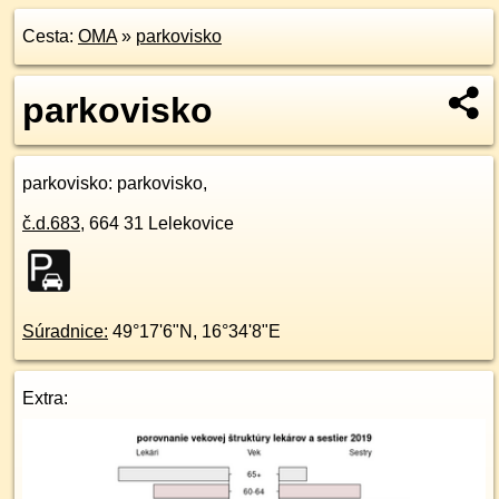
Cesta:
OMA
»
parkovisko
parkovisko
parkovisko
: parkovisko,
č.d.
683
,
664 31
Lelekovice
Súradnice:
49°17'6"N
,
16°34'8"E
Extra: