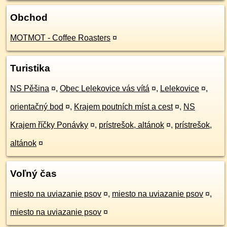
Obchod
MOTMOT - Coffee Roasters
¤
Turistika
NS Pěšina
¤
,
Obec Lelekovice vás vítá
¤
,
Lelekovice
¤
,
orientačný bod
¤
,
Krajem poutních míst a cest
¤
,
NS
Krajem říčky Ponávky
¤
,
prístrešok, altánok
¤
,
prístrešok,
altánok
¤
Voľný čas
miesto na uviazanie psov
¤
,
miesto na uviazanie psov
¤
,
miesto na uviazanie psov
¤