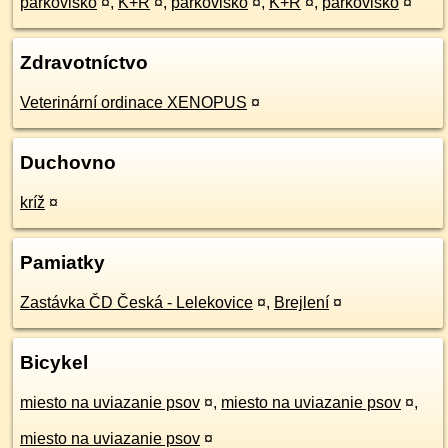
parkovisko
¤
,
K+R
¤
,
parkovisko
¤
,
K+R
¤
,
parkovisko
¤
Zdravotníctvo
Veterinární ordinace XENOPUS
¤
Duchovno
kríž
¤
Pamiatky
Zastávka ČD Česká - Lelekovice
¤
,
Brejlení
¤
Bicykel
miesto na uviazanie psov
¤
,
miesto na uviazanie psov
¤
,
miesto na uviazanie psov
¤