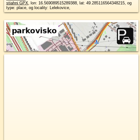
stiahni GPX
, lon: 16.569089515289388, lat: 49.285116564348215, og
type: place, og locality: Lelekovice,