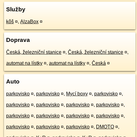
Služby
kôš
¤
,
AlzaBox
¤
Doprava
Česká, železniční stanice
¤
,
Česká, železniční stanice
¤
,
automat na lístky
¤
,
automat na lístky
¤
,
Česká
¤
Auto
parkovisko
¤
,
parkovisko
¤
,
Mycí boxy
¤
,
parkovisko
¤
,
parkovisko
¤
,
parkovisko
¤
,
parkovisko
¤
,
parkovisko
¤
,
parkovisko
¤
,
parkovisko
¤
,
parkovisko
¤
,
parkovisko
¤
,
parkovisko
¤
,
parkovisko
¤
,
parkovisko
¤
,
DMOTO
¤
,