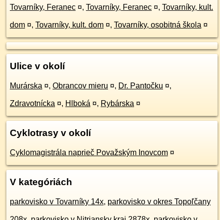
Tovarníky, Feranec
¤
,
Tovarníky, Feranec
¤
,
Tovarníky, kult.
dom
¤
,
Tovarníky, kult. dom
¤
,
Tovarníky, osobitná škola
¤
Ulice v okolí
Murárska
¤
,
Obrancov mieru
¤
,
Dr. Pantočku
¤
,
Zdravotnícka
¤
,
Hlboká
¤
,
Rybárska
¤
Cyklotrasy v okolí
Cyklomagistrála naprieč Považským Inovcom
¤
V kategóriách
parkovisko v Tovarníky 14x
,
parkovisko v okres Topoľčany
208x
,
parkovisko v Nitriansky kraj 2878x
,
parkovisko v