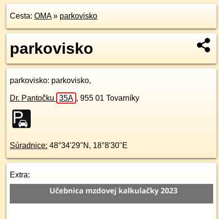
Cesta:
OMA
»
parkovisko
parkovisko
parkovisko
: parkovisko,
Dr. Pantočku
35A
,
955 01
Tovarníky
Súradnice:
48°34'29"N
,
18°8'30"E
Extra: