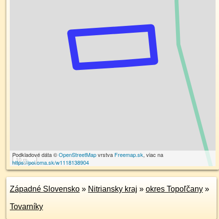
Podkladové dáta ©
OpenStreetMap
vrstva
Freemap.sk
, viac na
10 m
https://poi.oma.sk/w1118138904
Západné Slovensko
»
Nitriansky kraj
»
okres Topoľčany
»
Tovarníky