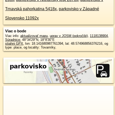
Trnavská pahorkatina 5418x
,
parkovisko v Západné
Slovensko 11092x
Viac o bode
Viac info:
aktualizovať mapu
,
uprav v JOSM (pokročilé)
,
1118138904
,
Súradnice:
48°34'29"N
,
18°8'30"E
stiahni GPX
, lon: 18.141680987761394, lat: 48.574968856376216, og
type: place, og locality: Tovarníky,