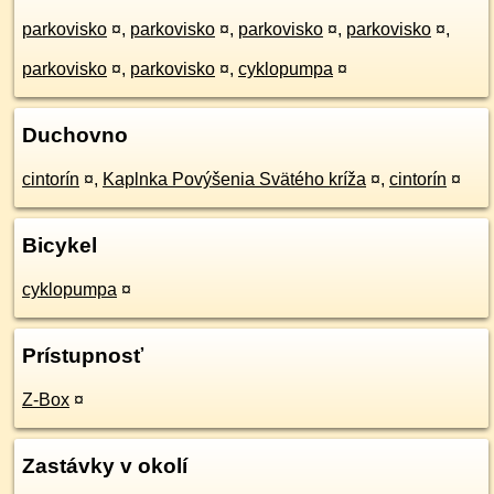
parkovisko
¤
,
parkovisko
¤
,
parkovisko
¤
,
parkovisko
¤
,
parkovisko
¤
,
parkovisko
¤
,
cyklopumpa
¤
Duchovno
cintorín
¤
,
Kaplnka Povýšenia Svätého kríža
¤
,
cintorín
¤
Bicykel
cyklopumpa
¤
Prístupnosť
Z-Box
¤
Zastávky v okolí