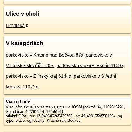
Ulice v okolí
Hranická
¤
V kategóriách
parkovisko v Krásno nad Bečvou 87x
,
parkovisko v
Valašské Meziříčí 180x
,
parkovisko v okres Vsetín 1103x
,
parkovisko v Zlínský kraj 6144x
,
parkovisko v Střední
Morava 11072x
Viac o bode
Viac info:
aktualizovať mapu
,
uprav v JOSM (pokročilé)
,
1109643291
,
Súradnice:
49°29'24"N
,
17°56'58"E
stiahni GPX
, lon: 17.949545265439703, lat: 49.49015595581594, og
type: place, og locality: Krásno nad Bečvou,