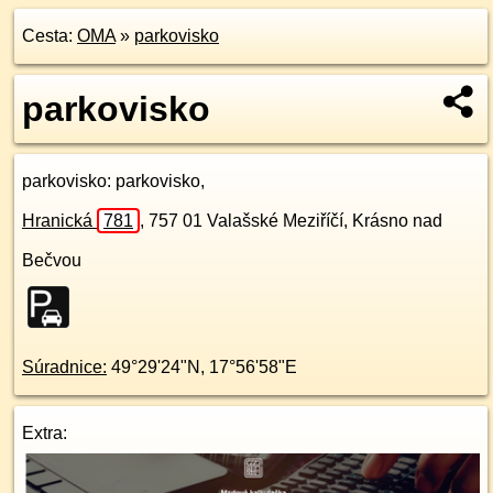
Cesta:
OMA
»
parkovisko
parkovisko
parkovisko
: parkovisko,
Hranická
781
,
757 01
Valašské Meziříčí, Krásno nad
Bečvou
Súradnice:
49°29'24"N
,
17°56'58"E
Extra: