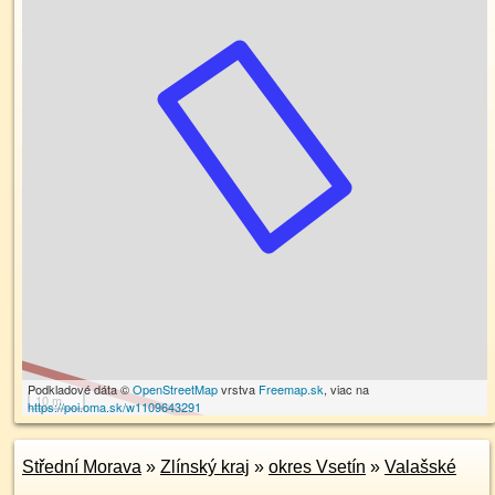
Podkladové dáta ©
OpenStreetMap
vrstva
Freemap.sk
, viac na
10 m
https://poi.oma.sk/w1109643291
Střední Morava
»
Zlínský kraj
»
okres Vsetín
»
Valašské