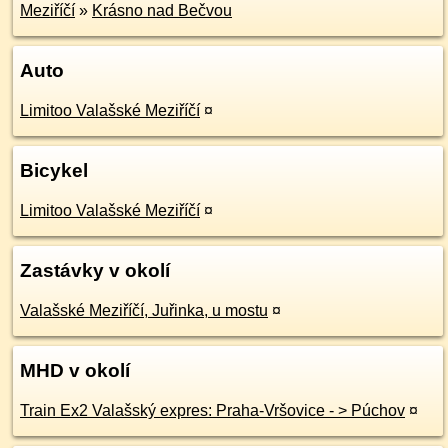
Meziříčí
»
Krásno nad Bečvou
Auto
Limitoo Valašské Meziříčí
¤
Bicykel
Limitoo Valašské Meziříčí
¤
Zastávky v okolí
Valašské Meziříčí, Juřinka, u mostu
¤
MHD v okolí
Train Ex2 Valašský expres: Praha-Vršovice - > Púchov
¤