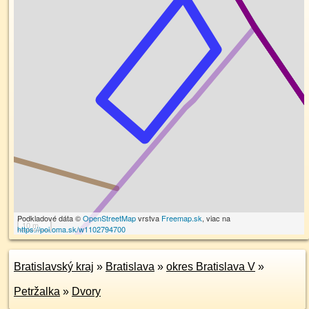
Podkladové dáta ©
OpenStreetMap
vrstva
Freemap.sk
, viac na
10 m
https://poi.oma.sk/w1102794700
Bratislavský kraj
»
Bratislava
»
okres Bratislava V
»
Petržalka
»
Dvory