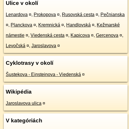
Ulice v okolí
Lenardova
¤
,
Prokopova
¤
,
Rusovská cesta
¤
,
Pečnianska
¤
,
Planckova
¤
,
Kremnická
¤
,
Handlovská
¤
,
Kežmarské
námestie
¤
,
Viedenská cesta
¤
,
Kapicova
¤
,
Gercenova
¤
,
Levočská
¤
,
Jaroslavova
¤
Cyklotrasy v okolí
Šustekova - Einsteinova - Viedenská
¤
Wikipédia
Jaroslavova ulica
¤
V kategóriách