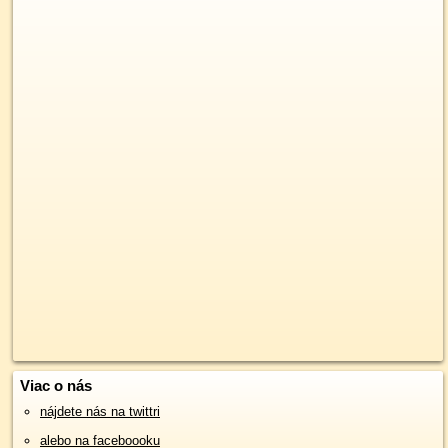
Viac o nás
nájdete nás na twittri
alebo na faceboooku