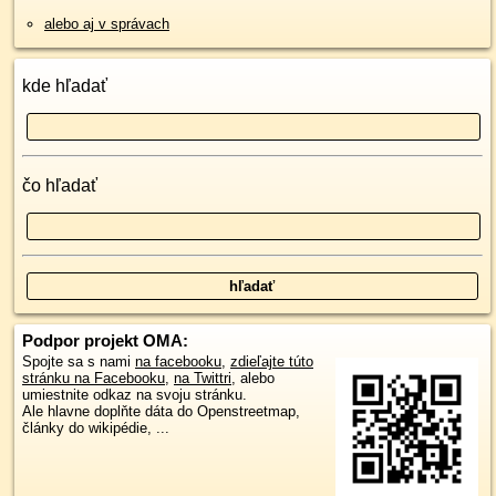
alebo aj v správach
kde hľadať
čo hľadať
Podpor projekt OMA:
Spojte sa s nami
na facebooku
,
zdieľajte túto
stránku na Facebooku
,
na Twittri
, alebo
umiestnite odkaz na svoju stránku.
Ale hlavne doplňte dáta do Openstreetmap,
články do wikipédie, ...