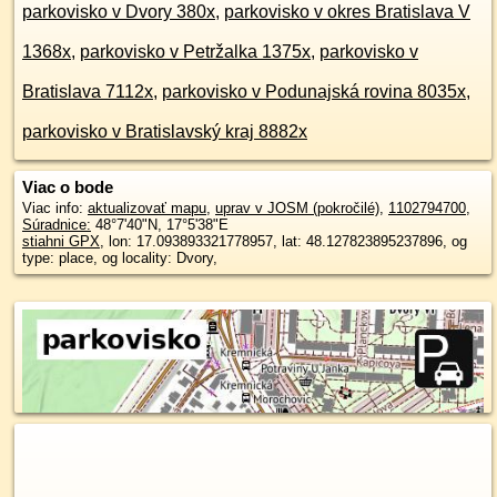
parkovisko v Dvory 380x
,
parkovisko v okres Bratislava V
1368x
,
parkovisko v Petržalka 1375x
,
parkovisko v
Bratislava 7112x
,
parkovisko v Podunajská rovina 8035x
,
parkovisko v Bratislavský kraj 8882x
Viac o bode
Viac info:
aktualizovať mapu
,
uprav v JOSM (pokročilé)
,
1102794700
,
Súradnice:
48°7'40"N
,
17°5'38"E
stiahni GPX
, lon: 17.093893321778957, lat: 48.127823895237896, og
type: place, og locality: Dvory,