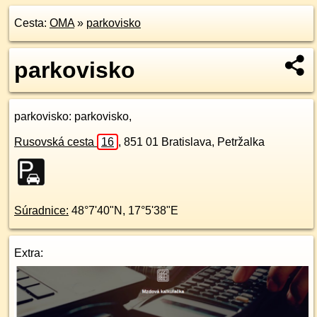
Cesta:
OMA
»
parkovisko
parkovisko
parkovisko
: parkovisko,
Rusovská cesta
16
,
851 01
Bratislava, Petržalka
Súradnice:
48°7'40"N
,
17°5'38"E
Extra: