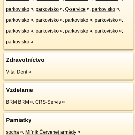
parkovisko
¤
,
parkovisko
¤
,
Q-service
¤
,
parkovisko
¤
,
parkovisko
¤
,
parkovisko
¤
,
parkovisko
¤
,
parkovisko
¤
,
parkovisko
¤
,
parkovisko
¤
,
parkovisko
¤
,
parkovisko
¤
,
parkovisko
¤
Zdravotníctvo
Vital Dent
¤
Vzdelanie
BRM BRM
¤
,
CRS-Servis
¤
Pamiatky
socha
¤
,
Míľnik Červenej armády
¤