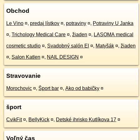
Obchod
Le Vino
¤
,
predaj lístkov
¤
,
potraviny
¤
,
Potraviny U Janka
¤
,
Trichology Medical Care
¤
,
žiaden
¤
,
LASOMA medical
cosmetic studio
¤
,
Svadobný salón El
¤
,
Matyšák
¤
,
žiaden
¤
,
Salon Katlen
¤
,
NAIL DESIGN
¤
Stravovanie
Morochovic
¤
,
Šport bar
¤
,
Ako od babičky
¤
šport
CvikFit
¤
,
BellyKick
¤
,
Detské ihrisko Kutlíkova 17
¤
Voľný čas