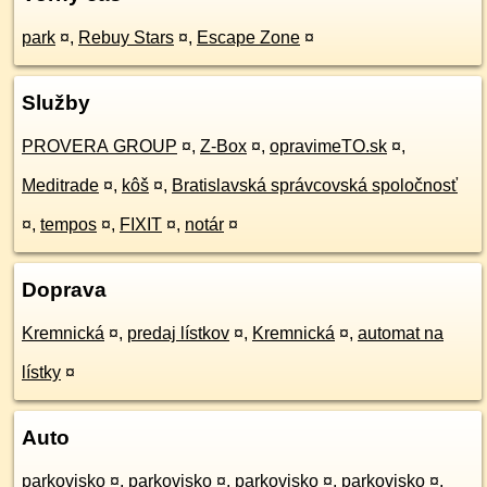
park
¤
,
Rebuy Stars
¤
,
Escape Zone
¤
Služby
PROVERA GROUP
¤
,
Z-Box
¤
,
opravimeTO.sk
¤
,
Meditrade
¤
,
kôš
¤
,
Bratislavská správcovská spoločnosť
¤
,
tempos
¤
,
FIXIT
¤
,
notár
¤
Doprava
Kremnická
¤
,
predaj lístkov
¤
,
Kremnická
¤
,
automat na
lístky
¤
Auto
parkovisko
¤
,
parkovisko
¤
,
parkovisko
¤
,
parkovisko
¤
,