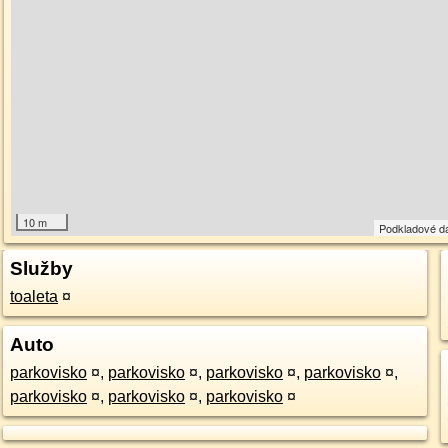
10 m
Podkladové d
Služby
toaleta
¤
Auto
parkovisko
¤
,
parkovisko
¤
,
parkovisko
¤
,
parkovisko
¤
,
parkovisko
¤
,
parkovisko
¤
,
parkovisko
¤