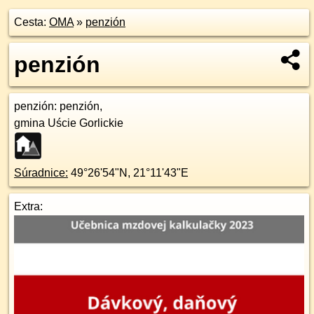
Cesta:
OMA
»
penzión
penzión
penzión
: penzión,
gmina Uście Gorlickie
Súradnice:
49°26'54"N
,
21°11'43"E
Extra: