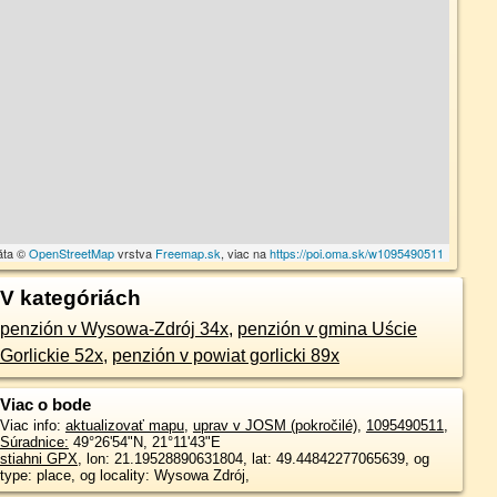
áta ©
OpenStreetMap
vrstva
Freemap.sk
, viac na
https://poi.oma.sk/w1095490511
V kategóriách
penzión v Wysowa-Zdrój 34x
,
penzión v gmina Uście
Gorlickie 52x
,
penzión v powiat gorlicki 89x
Viac o bode
Viac info:
aktualizovať mapu
,
uprav v JOSM (pokročilé)
,
1095490511
,
Súradnice:
49°26'54"N
,
21°11'43"E
stiahni GPX
, lon: 21.19528890631804, lat: 49.44842277065639, og
type: place, og locality: Wysowa Zdrój,