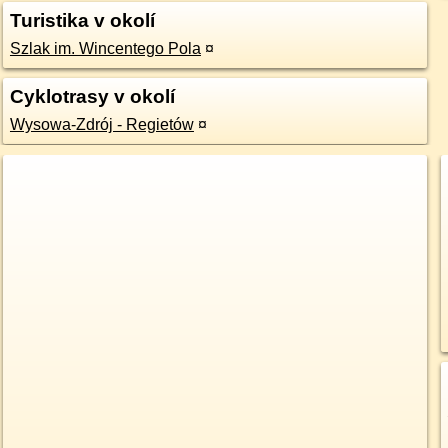
Turistika v okolí
Szlak im. Wincentego Pola
¤
Cyklotrasy v okolí
Wysowa-Zdrój - Regietów
¤