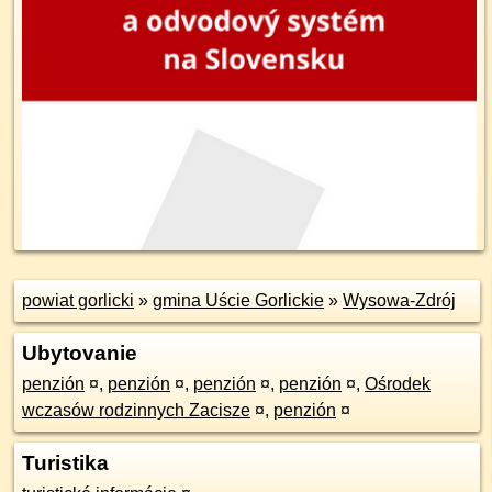
powiat gorlicki
»
gmina Uście Gorlickie
»
Wysowa-Zdrój
Ubytovanie
penzión
¤
,
penzión
¤
,
penzión
¤
,
penzión
¤
,
Ośrodek
wczasów rodzinnych Zacisze
¤
,
penzión
¤
Turistika