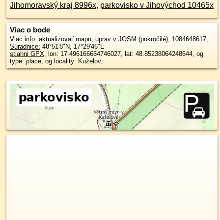
Jihomoravský kraj 8996x
,
parkovisko v Jihovýchod 10465x
Viac o bode
Viac info:
aktualizovať mapu
,
uprav v JOSM (pokročilé)
,
1084648617
,
Súradnice:
48°51'8"N
,
17°29'46"E
stiahni GPX
, lon: 17.496166654746027, lat: 48.85238064248644, og
type: place, og locality: Kuželov,