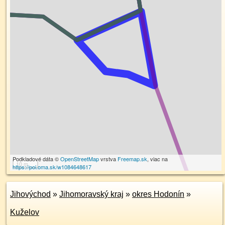
Podkladové dáta ©
OpenStreetMap
vrstva
Freemap.sk
, viac na
10 m
https://poi.oma.sk/w1084648617
Jihovýchod
»
Jihomoravský kraj
»
okres Hodonín
»
Kuželov