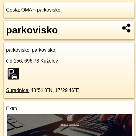
Cesta:
OMA
»
parkovisko
parkovisko
parkovisko
: parkovisko,
č.d.
156
,
696 73
Kuželov
Súradnice:
48°51'8"N
,
17°29'46"E
Extra: