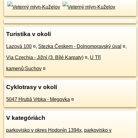
Turistika v okolí
Lazová 100
¤
,
Stezka Českem - Dolnomoravský úval
¤
,
Via Czechia - Jižní (3. Bílé Karpaty)
¤
,
U Tří
kamenů;Suchov
¤
Cyklotrasy v okolí
5047 Hrubá Vrbka - Megovka
¤
V kategóriách
parkovisko v okres Hodonín 1394x
,
parkovisko v