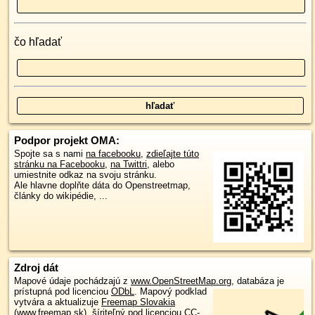
čo hľadať
Podpor projekt OMA:
Spojte sa s nami
na facebooku
,
zdieľajte túto
stránku na Facebooku
,
na Twittri
, alebo
umiestnite odkaz na svoju stránku.
Ale hlavne doplňte dáta do Openstreetmap,
články do wikipédie, ...
Zdroj dát
Mapové údaje pochádzajú z
www.OpenStreetMap.org
, databáza je
prístupná pod licenciou
ODbL
.
Mapový podklad
vytvára a aktualizuje
Freemap Slovakia
(www.freemap.sk)
, šíriteľný pod licenciou CC-