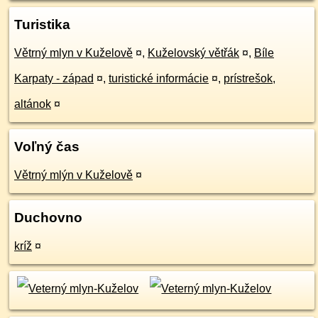
Turistika
Větrný mlyn v Kuželově
¤
,
Kuželovský větřák
¤
,
Bíle
Karpaty - západ
¤
,
turistické informácie
¤
,
prístrešok,
altánok
¤
Voľný čas
Větrný mlýn v Kuželově
¤
Duchovno
kríž
¤