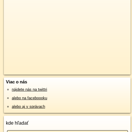
Viac o nás
nájdete nás na twittri
alebo na faceboooku
alebo aj v správach
kde hľadať