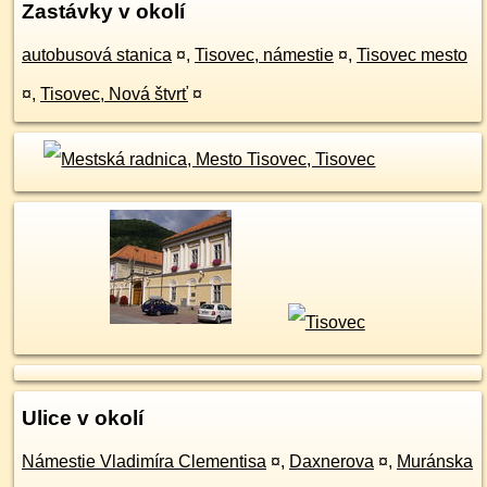
Zastávky v okolí
autobusová stanica
¤
,
Tisovec, námestie
¤
,
Tisovec mesto
¤
,
Tisovec, Nová štvrť
¤
Ulice v okolí
Námestie Vladimíra Clementisa
¤
,
Daxnerova
¤
,
Muránska