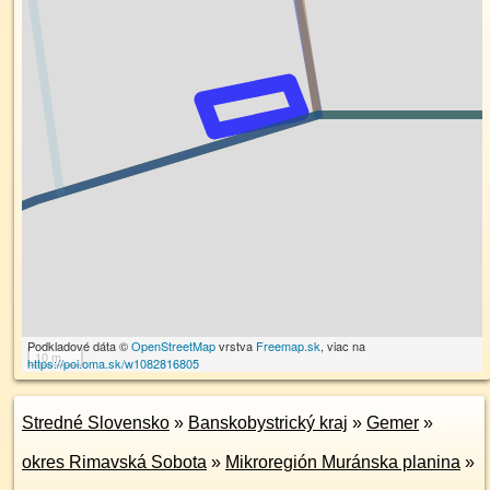
Podkladové dáta ©
OpenStreetMap
vrstva
Freemap.sk
, viac na
10 m
https://poi.oma.sk/w1082816805
Stredné Slovensko
»
Banskobystrický kraj
»
Gemer
»
okres Rimavská Sobota
»
Mikroregión Muránska planina
»