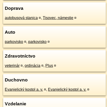
Doprava
autobusová stanica
¤
,
Tisovec, námestie
¤
Auto
parkovisko
¤
,
parkovisko
¤
Zdravotníctvo
veterinár
¤
,
ordinácia
¤
,
Plus
¤
Duchovno
Evanjelický kostol a. v.
¤
,
Evanjelický kostol a. v.
¤
Vzdelanie