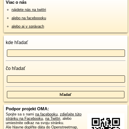
Viac o nás
nájdete nás na twittri
alebo na faceboooku
alebo aj v správach
kde hľadať
čo hľadať
Podpor projekt OMA:
Spojte sa s nami
na facebooku
,
zdieľajte túto
stránku na Facebooku
,
na Twittri
, alebo
umiestnite odkaz na svoju stránku.
Ale hlavne doplňte dáta do Openstreetmap,