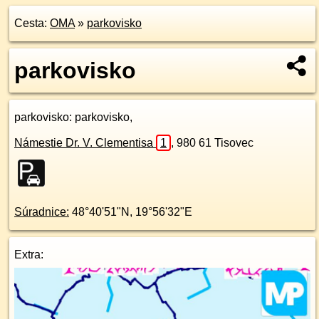
Cesta:
OMA
»
parkovisko
parkovisko
parkovisko
: parkovisko,
Námestie Dr. V. Clementisa
1
,
980 61
Tisovec
Súradnice:
48°40'51"N
,
19°56'32"E
Extra: