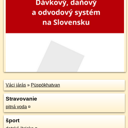
Váci járás
»
Püspökhatvan
Stravovanie
pitná voda
¤
šport