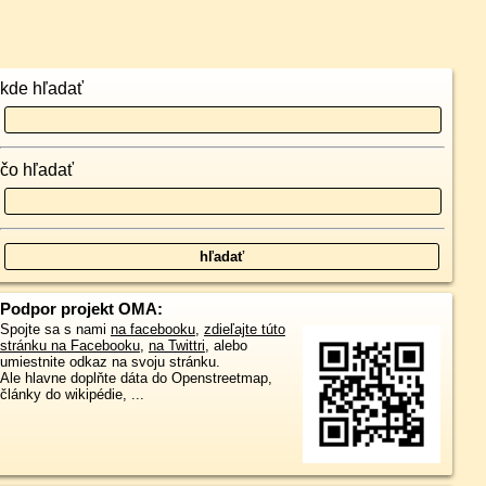
kde hľadať
čo hľadať
Podpor projekt OMA:
Spojte sa s nami
na facebooku
,
zdieľajte túto
stránku na Facebooku
,
na Twittri
, alebo
umiestnite odkaz na svoju stránku.
Ale hlavne doplňte dáta do Openstreetmap,
články do wikipédie, ...