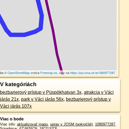
áta ©
OpenStreetMap
vrstva
Freemap.sk
, viac na
https://poi.oma.sk/w1080977287
V kategóriách
bezbarierový prístup v Püspökhatvan 3x
,
atrakcia v Váci
járás 21x
,
park v Váci járás 56x
,
bezbarierový prístup v
Váci járás 107x
Viac o bode
Viac info:
aktualizovať mapu
,
uprav v JOSM (pokročilé)
,
1080977287
,
Súradnice:
47°46'55"N
,
19°21'43"E