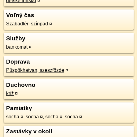
detské ihrisko
¤
Voľný čas
Szabadtéri színpad
¤
Služby
bankomat
¤
Doprava
Püspökhatvan, szeszfőzde
¤
Duchovno
kríž
¤
Pamiatky
socha
¤
,
socha
¤
,
socha
¤
,
socha
¤
Zastávky v okolí