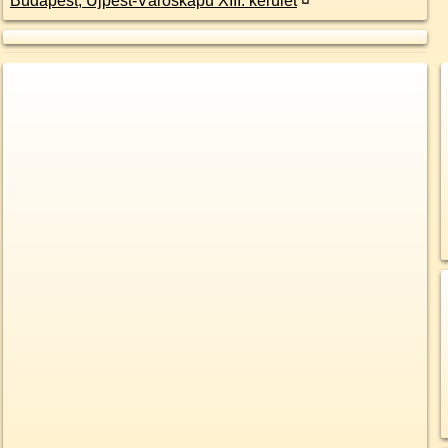
Budapest, Újpest-Városkapu XIII. kerület
¤