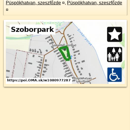
Püspökhatvan, szeszfőzde
¤
,
Püspökhatvan, szeszfőzde
¤