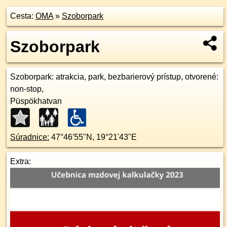
Cesta:
OMA
»
Szoborpark
Szoborpark
Szoborpark
: atrakcia, park, bezbarierový prístup, otvorené:
non-stop,
Püspökhatvan
Súradnice:
47°46'55"N
,
19°21'43"E
Extra: