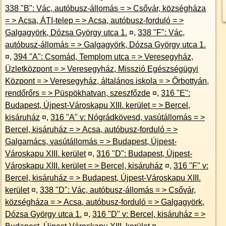
338 "B": Vác, autóbusz-állomás = > Csővár, községháza
= > Acsa, ÁTI-telep = > Acsa, autóbusz-forduló = >
Galgagyörk, Dózsa György utca 1.
¤
,
338 "F": Vác,
autóbusz-állomás = > Galgagyörk, Dózsa György utca 1.
¤
,
394 "A": Csomád, Templom utca = > Veresegyház,
Üzletközpont = > Veresegyház, Misszió Egészségügyi
Központ = > Veresegyház, általános iskola = > Őrbottyán,
rendőrőrs = > Püspökhatvan, szeszfőzde
¤
,
316 "E":
Budapest, Újpest-Városkapu XIII. kerület = > Bercel,
kisáruház
¤
,
316 "A" v: Nógrádkövesd, vasútállomás = >
Bercel, kisáruház = > Acsa, autóbusz-forduló = >
Galgamács, vasútállomás = > Budapest, Újpest-
Városkapu XIII. kerület
¤
,
316 "D": Budapest, Újpest-
Városkapu XIII. kerület = > Bercel, kisáruház
¤
,
316 "F" v:
Bercel, kisáruház = > Budapest, Újpest-Városkapu XIII.
kerület
¤
,
338 "D": Vác, autóbusz-állomás = > Csővár,
községháza = > Acsa, autóbusz-forduló = > Galgagyörk,
Dózsa György utca 1.
¤
,
316 "D" v: Bercel, kisáruház = >