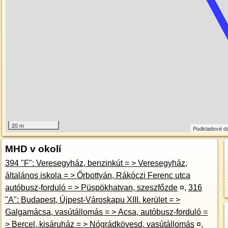
20 m
Podkladové d
MHD v okolí
394 "F": Veresegyház, benzinkút = > Veresegyház,
általános iskola = > Őrbottyán, Rákóczi Ferenc utca
autóbusz-forduló = > Püspökhatvan, szeszfőzde
¤
,
316
"A": Budapest, Újpest-Városkapu XIII. kerület = >
Galgamácsa, vasútállomás = > Acsa, autóbusz-forduló =
> Bercel, kisáruház = > Nógrádkövesd, vasútállomás
¤
,