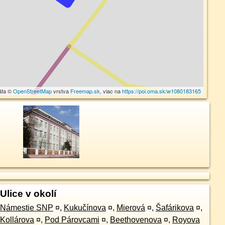
áta ©
OpenStreetMap
vrstva
Freemap.sk
, viac na
https://poi.oma.sk/w1080183165
Ulice v okolí
Námestie SNP
¤
,
Kukučínova
¤
,
Mierová
¤
,
Šafárikova
¤
,
Kollárova
¤
,
Pod Párovcami
¤
,
Beethovenova
¤
,
Royova