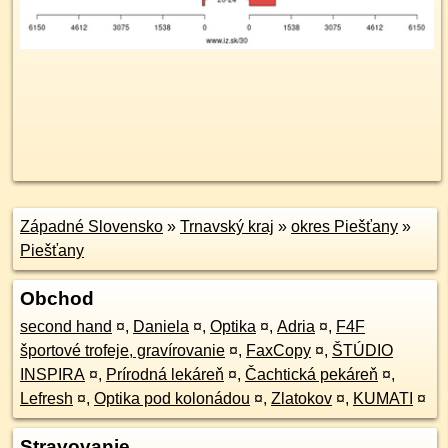
Západné Slovensko
»
Trnavský kraj
»
okres Piešťany
»
Piešťany
Obchod
second hand
¤
,
Daniela
¤
,
Optika
¤
,
Adria
¤
,
F4F
športové trofeje, gravírovanie
¤
,
FaxCopy
¤
,
ŠTÚDIO
INSPIRA
¤
,
Prírodná lekáreň
¤
,
Čachtická pekáreň
¤
,
Lefresh
¤
,
Optika pod kolonádou
¤
,
Zlatokov
¤
,
KUMATI
¤
Stravovanie