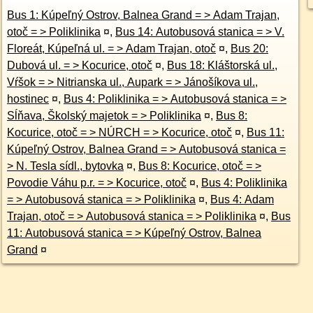
Bus 1: Kúpeľný Ostrov, Balnea Grand = > Adam Trajan,
otoč = > Poliklinika
¤
,
Bus 14: Autobusová stanica = > V.
Floreát, Kúpeľná ul. = > Adam Trajan, otoč
¤
,
Bus 20:
Dubová ul. = > Kocurice, otoč
¤
,
Bus 18: Kláštorská ul.,
Vŕšok = > Nitrianska ul., Aupark = > Jánošíkova ul.,
hostinec
¤
,
Bus 4: Poliklinika = > Autobusová stanica = >
Sĺňava, Školský majetok = > Poliklinika
¤
,
Bus 8:
Kocurice, otoč = > NÚRCH = > Kocurice, otoč
¤
,
Bus 11:
Kúpeľný Ostrov, Balnea Grand = > Autobusová stanica =
> N. Tesla sídl., bytovka
¤
,
Bus 8: Kocurice, otoč = >
Povodie Váhu p.r. = > Kocurice, otoč
¤
,
Bus 4: Poliklinika
= > Autobusová stanica = > Poliklinika
¤
,
Bus 4: Adam
Trajan, otoč = > Autobusová stanica = > Poliklinika
¤
,
Bus
11: Autobusová stanica = > Kúpeľný Ostrov, Balnea
Grand
¤