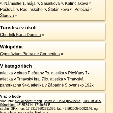
¤
,
Námestie 1. mája
¤
,
Sasinkova
¤
,
Kalinčiakova
¤
,
Poštová
¤
,
Radlinského
¤
,
Štefánikova
¤
,
Potočná
¤
,
Štúrova
¤
Turistika v okolí
Chodník Karla Domina
¤
Wikipédia
Gymnázium Pierra de Coubertina
¤
V kategóriách
atletika v okres Piešťany 7x
,
atletika v Piešťany 7x
,
atletika v Trnavský kraj 79x
,
atletika v Trnavská
pahorkatina 94x
,
atletika v Západné Slovensko 192x
Viac o bode
Viac info:
aktualizovať mapu
,
uprav v JOSM (pokročilé)
,
1080183165
,
Súradnice:
48°35'34"N
,
17°49'54"E
stiahni GPX
, lon: 17.83178602331389, lat: 48.59290540082146, og
type: place, og locality: Piešťany,