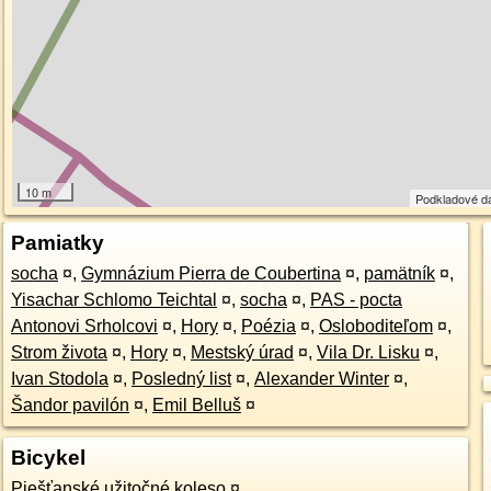
10 m
Podkladové d
Pamiatky
socha
¤
,
Gymnázium Pierra de Coubertina
¤
,
pamätník
¤
,
Yisachar Schlomo Teichtal
¤
,
socha
¤
,
PAS - pocta
Antonovi Srholcovi
¤
,
Hory
¤
,
Poézia
¤
,
Osloboditeľom
¤
,
Strom života
¤
,
Hory
¤
,
Mestský úrad
¤
,
Vila Dr. Lisku
¤
,
Ivan Stodola
¤
,
Posledný list
¤
,
Alexander Winter
¤
,
Šandor pavilón
¤
,
Emil Belluš
¤
Bicykel
Piešťanské užitočné koleso
¤