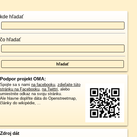
kde hľadať
čo hľadať
Podpor projekt OMA:
Spojte sa s nami
na facebooku
,
zdieľajte túto
stránku na Facebooku
,
na Twittri
, alebo
umiestnite odkaz na svoju stránku.
Ale hlavne doplňte dáta do Openstreetmap,
články do wikipédie, ...
Zdroj dát