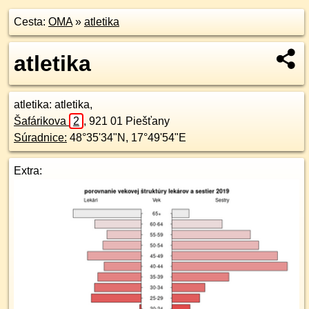
Cesta:
OMA
»
atletika
atletika
atletika
: atletika,
Šafárikova
2
,
921 01
Piešťany
Súradnice:
48°35'34"N
,
17°49'54"E
Extra: