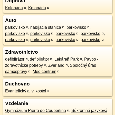
Doprava
Kolonáda
¤
,
Kolonáda
¤
Auto
parkovisko
¤
,
nabíjacia stanica
¤
,
parkovisko
¤
,
parkovisko
¤
,
parkovisko
¤
,
parkovisko
¤
,
parkovisko
¤
,
parkovisko
¤
,
parkovisko
¤
,
parkovisko
¤
,
parkovisko
¤
Zdravotníctvo
defiblirátor
¤
,
defiblirátor
¤
,
Lekáreň Park
¤
,
Paybo -
zdravotnícke potreby
¤
,
Zverland
¤
,
Spoločný úrad
samosprávy
¤
,
Medicentrum
¤
Duchovno
Evanjelický a. v. kostol
¤
Vzdelanie
Gymnázium Pierra de Coubertina
¤
,
Súkromná jazyková