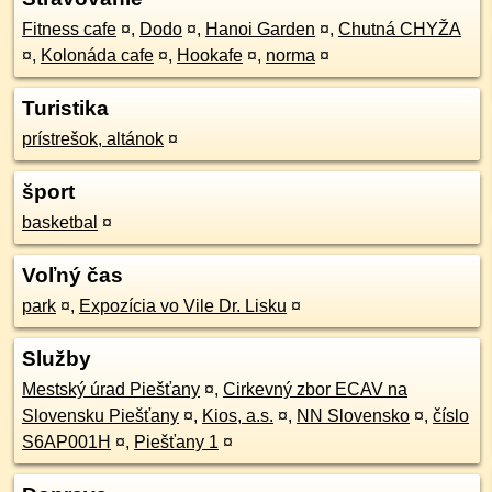
Fitness cafe
¤
,
Dodo
¤
,
Hanoi Garden
¤
,
Chutná CHYŽA
¤
,
Kolonáda cafe
¤
,
Hookafe
¤
,
norma
¤
Turistika
prístrešok, altánok
¤
šport
basketbal
¤
Voľný čas
park
¤
,
Expozícia vo Vile Dr. Lisku
¤
Služby
Mestský úrad Piešťany
¤
,
Cirkevný zbor ECAV na
Slovensku Piešťany
¤
,
Kios, a.s.
¤
,
NN Slovensko
¤
,
číslo
S6AP001H
¤
,
Piešťany 1
¤