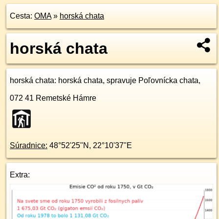
Cesta:
OMA
»
horská chata
horská chata
horská chata
: horská chata, spravuje Poľovnícka chata,
072 41
Remetské Hámre
Súradnice:
48°52'25"N
,
22°10'37"E
Extra: