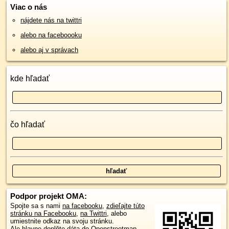
Viac o nás
nájdete nás na twittri
alebo na faceboooku
alebo aj v správach
kde hľadať
čo hľadať
Podpor projekt OMA:
Spojte sa s nami
na facebooku
,
zdieľajte túto
stránku na Facebooku
,
na Twittri
, alebo
umiestnite odkaz na svoju stránku.
Ale hlavne doplňte dáta do Openstreetmap,