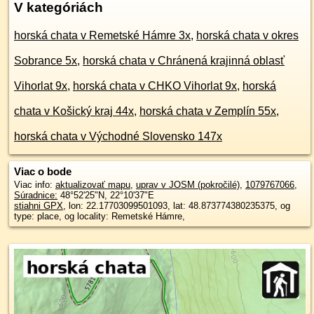
V kategóriách
horská chata v Remetské Hámre 3x
,
horská chata v okres
Sobrance 5x
,
horská chata v Chránená krajinná oblasť
Vihorlat 9x
,
horská chata v CHKO Vihorlat 9x
,
horská
chata v Košický kraj 44x
,
horská chata v Zemplín 55x
,
horská chata v Východné Slovensko 147x
Viac o bode
Viac info:
aktualizovať mapu
,
uprav v JOSM (pokročilé)
,
1079767066
,
Súradnice:
48°52'25"N
,
22°10'37"E
stiahni GPX
, lon: 22.17703099501093, lat: 48.873774380235375, og
type: place, og locality: Remetské Hámre,