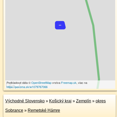
Podkladové dáta ©
OpenStreetMap
vrstva
Freemap.sk
, viac na
10 m
https://poi.oma.sk/w1079767066
Východné Slovensko
»
Košický kraj
»
Zemplín
»
okres
Sobrance
»
Remetské Hámre