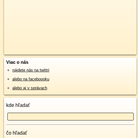
Viac o nás
nájdete nás na twittri
alebo na faceboooku
alebo aj v správach
kde hľadať
čo hľadať