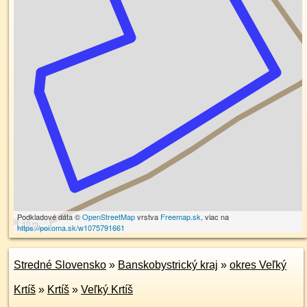
Podkladové dáta ©
OpenStreetMap
vrstva
Freemap.sk
, viac na
10 m
https://poi.oma.sk/w1075791661
Stredné Slovensko
»
Banskobystrický kraj
»
okres Veľký
Krtíš
»
Krtíš
»
Veľký Krtíš