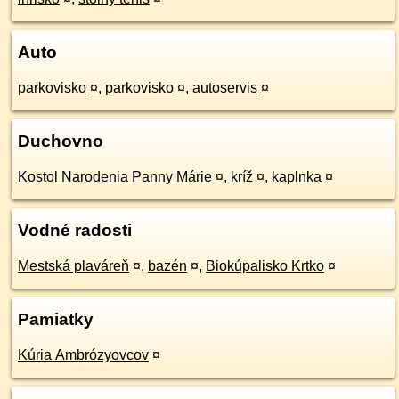
Auto
parkovisko
¤
,
parkovisko
¤
,
autoservis
¤
Duchovno
Kostol Narodenia Panny Márie
¤
,
kríž
¤
,
kaplnka
¤
Vodné radosti
Mestská plaváreň
¤
,
bazén
¤
,
Biokúpalisko Krtko
¤
Pamiatky
Kúria Ambrózyovcov
¤