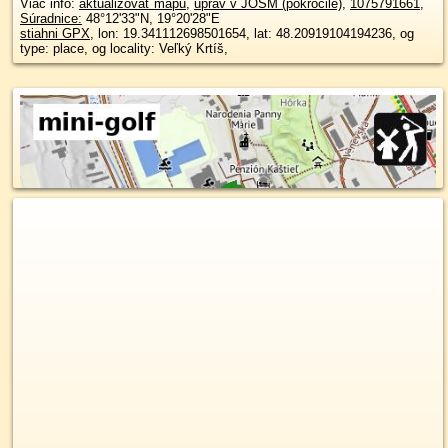
Viac info:
aktualizovať mapu
,
uprav v JOSM (pokročilé)
,
1075791661
,
Súradnice:
48°12'33"N
,
19°20'28"E
stiahni GPX
, lon: 19.341112698501654, lat: 48.20919104194236, og
type: place, og locality: Veľký Krtíš,