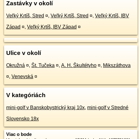
Zastávky v okolí
Veľký Krtíš, Stred
¤
,
Veľký Krtíš, Stred
¤
,
Veľký Krtíš, IBV
Západ
¤
,
Veľký Krtíš, IBV Západ
¤
Ulice v okolí
Okružná
¤
,
Št. Tučeka
¤
,
A. H. Škultétyho
¤
,
Mikszáthova
¤
,
Venevská
¤
V kategóriách
mini-golf v Banskobystrický kraj 10x
,
mini-golf v Stredné
Slovensko 18x
Viac o bode