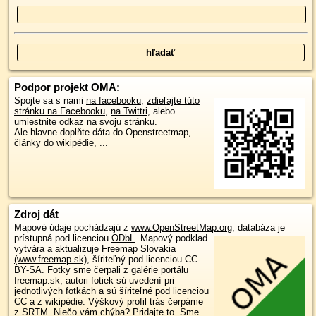
Podpor projekt OMA:
Spojte sa s nami
na facebooku
,
zdieľajte túto
stránku na Facebooku
,
na Twittri
, alebo
umiestnite odkaz na svoju stránku.
Ale hlavne doplňte dáta do Openstreetmap,
články do wikipédie, ...
Zdroj dát
Mapové údaje pochádzajú z
www.OpenStreetMap.org
, databáza je
prístupná pod licenciou
ODbL
.
Mapový podklad
vytvára a aktualizuje
Freemap Slovakia
(www.freemap.sk)
, šíriteľný pod licenciou CC-
BY-SA. Fotky sme čerpali z galérie portálu
freemap.sk, autori fotiek sú uvedení pri
jednotlivých fotkách a sú šíriteľné pod licenciou
CC a z wikipédie. Výškový profil trás čerpáme
z
SRTM
. Niečo vám chýba?
Pridajte to
. Sme