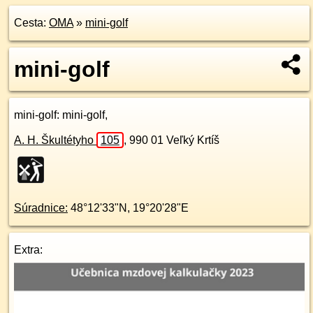
Cesta:
OMA
»
mini-golf
mini-golf
mini-golf
: mini-golf,
A. H. Škultétyho
105
,
990 01
Veľký Krtíš
Súradnice:
48°12'33"N
,
19°20'28"E
Extra: