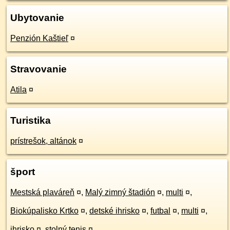
Ubytovanie
Penzión Kaštieľ
¤
Stravovanie
Atila
¤
Turistika
prístrešok, altánok
¤
šport
Mestská plaváreň
¤
,
Malý zimný štadión
¤
,
multi
¤
,
Biokúpalisko Krtko
¤
,
detské ihrisko
¤
,
futbal
¤
,
multi
¤
,
ihrisko
¤
,
stolný tenis
¤