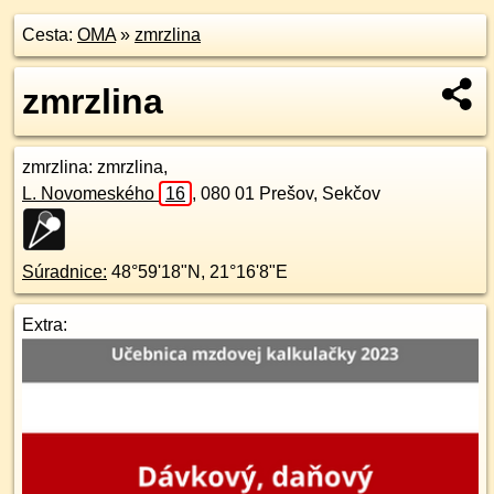
Cesta:
OMA
»
zmrzlina
zmrzlina
zmrzlina
: zmrzlina,
L. Novomeského
16
,
080 01
Prešov, Sekčov
Súradnice:
48°59'18"N
,
21°16'8"E
Extra: