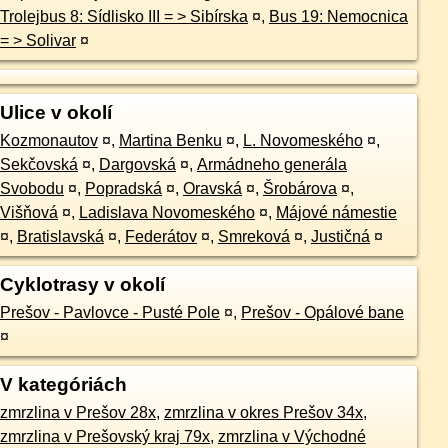
Trolejbus 8: Sídlisko III = > Sibírska
¤
,
Bus 19: Nemocnica
= > Solivar
¤
Ulice v okolí
Kozmonautov
¤
,
Martina Benku
¤
,
L. Novomeského
¤
,
Sekčovská
¤
,
Dargovská
¤
,
Armádneho generála
Svobodu
¤
,
Popradská
¤
,
Oravská
¤
,
Šrobárova
¤
,
Višňová
¤
,
Ladislava Novomeského
¤
,
Májové námestie
¤
,
Bratislavská
¤
,
Federátov
¤
,
Smreková
¤
,
Justičná
¤
Cyklotrasy v okolí
Prešov - Pavlovce - Pusté Pole
¤
,
Prešov - Opálové bane
¤
V kategóriách
zmrzlina v Prešov 28x
,
zmrzlina v okres Prešov 34x
,
zmrzlina v Prešovský kraj 79x
,
zmrzlina v Východné