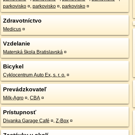
parkovisko
¤
,
parkovisko
¤
,
parkovisko
¤
Zdravotníctvo
Medicus
¤
Vzdelanie
Materská škola Bratislavská
¤
Bicykel
Cyklocentrum Auto Ex, s. r. o.
¤
Prevádzkovateľ
Milk-Agro
¤
,
CBA
¤
Prístupnosť
Divanka Garage Café
¤
,
Z-Box
¤