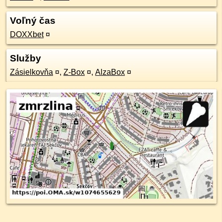
Voľný čas
DOXXbet
¤
Služby
Zásielkovňa
¤
,
Z-Box
¤
,
AlzaBox
¤