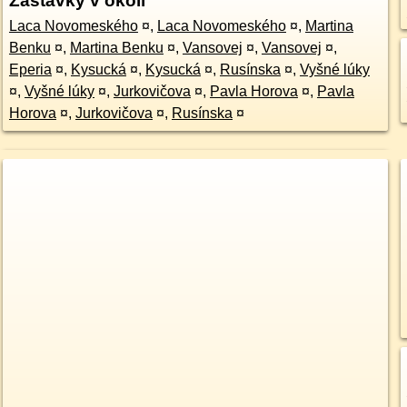
Zastávky v okolí
Laca Novomeského
¤
,
Laca Novomeského
¤
,
Martina
Benku
¤
,
Martina Benku
¤
,
Vansovej
¤
,
Vansovej
¤
,
Eperia
¤
,
Kysucká
¤
,
Kysucká
¤
,
Rusínska
¤
,
Vyšné lúky
¤
,
Vyšné lúky
¤
,
Jurkovičova
¤
,
Pavla Horova
¤
,
Pavla
Horova
¤
,
Jurkovičova
¤
,
Rusínska
¤