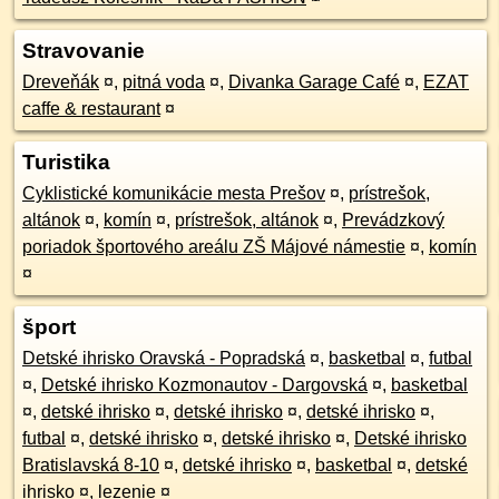
Stravovanie
Dreveňák
¤
,
pitná voda
¤
,
Divanka Garage Café
¤
,
EZAT
caffe & restaurant
¤
Turistika
Cyklistické komunikácie mesta Prešov
¤
,
prístrešok,
altánok
¤
,
komín
¤
,
prístrešok, altánok
¤
,
Prevádzkový
poriadok športového areálu ZŠ Májové námestie
¤
,
komín
¤
šport
Detské ihrisko Oravská - Popradská
¤
,
basketbal
¤
,
futbal
¤
,
Detské ihrisko Kozmonautov - Dargovská
¤
,
basketbal
¤
,
detské ihrisko
¤
,
detské ihrisko
¤
,
detské ihrisko
¤
,
futbal
¤
,
detské ihrisko
¤
,
detské ihrisko
¤
,
Detské ihrisko
Bratislavská 8-10
¤
,
detské ihrisko
¤
,
basketbal
¤
,
detské
ihrisko
¤
,
lezenie
¤