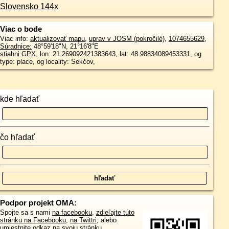
Slovensko 144x
Viac o bode
Viac info:
aktualizovať mapu
,
uprav v JOSM (pokročilé)
,
1074655629
,
Súradnice:
48°59'18"N
,
21°16'8"E
stiahni GPX
, lon: 21.269092421383643, lat: 48.98834089453331, og
type: place, og locality: Sekčov,
kde hľadať
čo hľadať
Podpor projekt OMA:
Spojte sa s nami
na facebooku
,
zdieľajte túto
stránku na Facebooku
,
na Twittri
, alebo
umiestnite odkaz na svoju stránku.