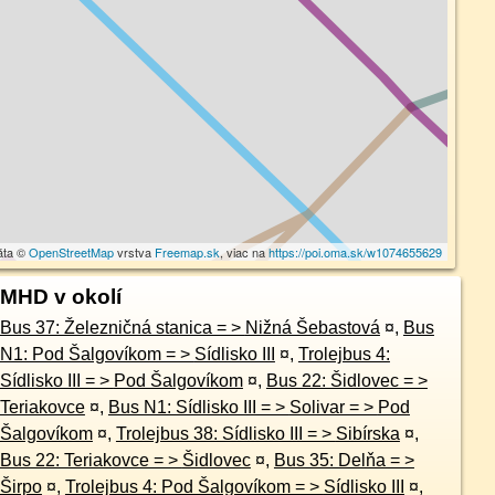
áta ©
OpenStreetMap
vrstva
Freemap.sk
, viac na
https://poi.oma.sk/w1074655629
MHD v okolí
Bus 37: Železničná stanica = > Nižná Šebastová
¤
,
Bus
N1: Pod Šalgovíkom = > Sídlisko III
¤
,
Trolejbus 4:
Sídlisko III = > Pod Šalgovíkom
¤
,
Bus 22: Šidlovec = >
Teriakovce
¤
,
Bus N1: Sídlisko III = > Solivar = > Pod
Šalgovíkom
¤
,
Trolejbus 38: Sídlisko III = > Sibírska
¤
,
Bus 22: Teriakovce = > Šidlovec
¤
,
Bus 35: Delňa = >
Širpo
¤
,
Trolejbus 4: Pod Šalgovíkom = > Sídlisko III
¤
,