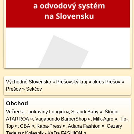
Východné Slovensko
»
Prešovský kraj
»
okres Prešov
»
Prešov
»
Sekčov
Obchod
Večierka - potraviny Longini
¤
,
Scandi Baby
¤
,
Štúdio
ATARROA
¤
,
Vagabundo BarberShop
¤
,
Milk-Agro
¤
,
Tip-
Top
¤
,
CBA
¤
,
Kapa-Press
¤
,
Adana Fashion
¤
,
Cezary
Tadeusz Kolesnik - KaDa FASHION
¤