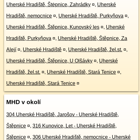
Uherské Hradiště, Štėpnice, Zahrádky
¤
,
Uherské
Hradiště, nemocnice
¤
,
Uherské Hradiště, Purkyňova
¤
,
Uherské Hradiště, Štěpnice, Kunovský les
¤
,
Uherské
Hradiště, Purkyňova
¤
,
Uherské Hradiště, Štěpnice, Za
Alejí
¤
,
Uherské Hradiště
¤
,
Uherské Hradiště, žel.st.
¤
,
Uherské Hradiště, Štěpnice, U Olšávky
¤
,
Uherské
Hradiště, žel.st.
¤
,
Uherské Hradiště, Stará Tenice
¤
,
Uherské Hradiště, Stará Tenice
¤
MHD v okolí
304 Uherské Hradiště, Jarošov - Uherské Hradiště,
Štěpnice
¤
,
316 Kunovice, Let - Uherské Hradiště,
Štěpnice
¤
,
306 Uherské Hradiště, nemocnice - Uherské