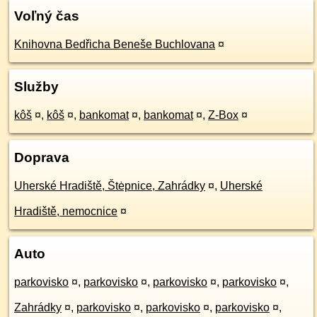
Voľný čas
Knihovna Bedřicha Beneše Buchlovana
¤
Služby
kôš
¤
,
kôš
¤
,
bankomat
¤
,
bankomat
¤
,
Z-Box
¤
Doprava
Uherské Hradiště, Štėpnice, Zahrádky
¤
,
Uherské
Hradiště, nemocnice
¤
Auto
parkovisko
¤
,
parkovisko
¤
,
parkovisko
¤
,
parkovisko
¤
,
Zahrádky
¤
,
parkovisko
¤
,
parkovisko
¤
,
parkovisko
¤
,