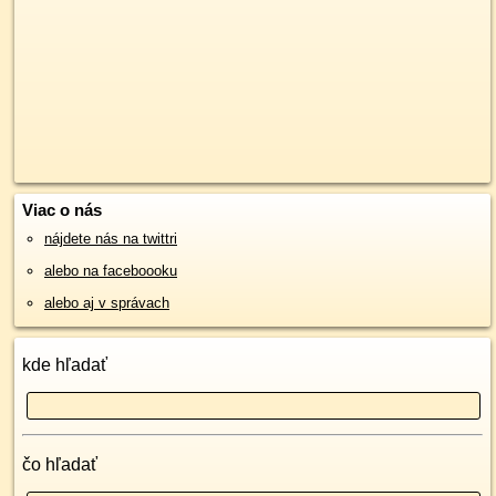
Viac o nás
nájdete nás na twittri
alebo na faceboooku
alebo aj v správach
kde hľadať
čo hľadať