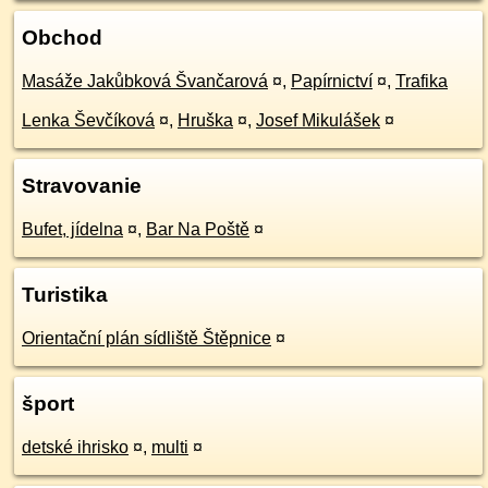
Obchod
Masáže Jakůbková Švančarová
¤
,
Papírnictví
¤
,
Trafika
Lenka Ševčíková
¤
,
Hruška
¤
,
Josef Mikulášek
¤
Stravovanie
Bufet, jídelna
¤
,
Bar Na Poště
¤
Turistika
Orientační plán sídliště Štěpnice
¤
šport
detské ihrisko
¤
,
multi
¤