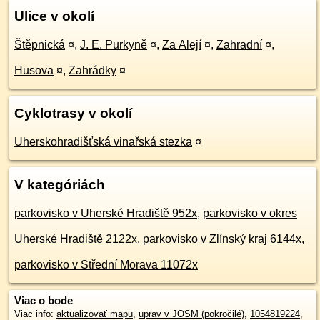
Ulice v okolí
Štěpnická
¤
,
J. E. Purkyně
¤
,
Za Alejí
¤
,
Zahradní
¤
,
Husova
¤
,
Zahrádky
¤
Cyklotrasy v okolí
Uherskohradišťská vinařská stezka
¤
V kategóriách
parkovisko v Uherské Hradiště 952x
,
parkovisko v okres
Uherské Hradiště 2122x
,
parkovisko v Zlínský kraj 6144x
,
parkovisko v Střední Morava 11072x
Viac o bode
Viac info:
aktualizovať mapu
,
uprav v JOSM (pokročilé)
,
1054819224
,