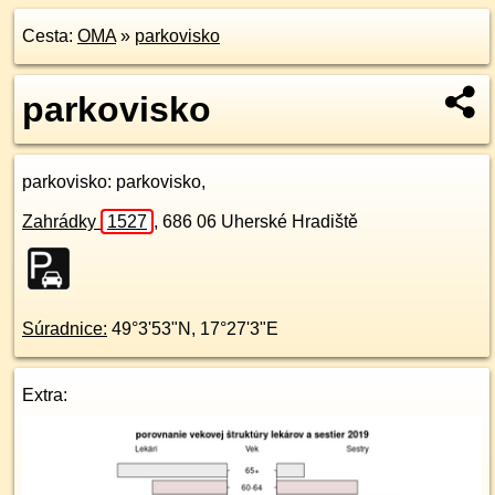
Cesta:
OMA
»
parkovisko
parkovisko
parkovisko
: parkovisko,
Zahrádky
1527
,
686 06
Uherské Hradiště
Súradnice:
49°3'53"N
,
17°27'3"E
Extra: