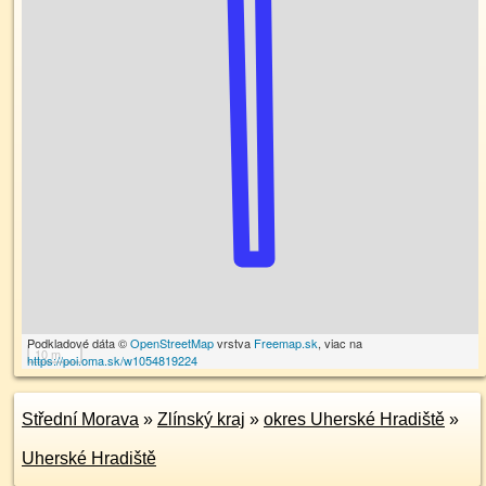
Podkladové dáta ©
OpenStreetMap
vrstva
Freemap.sk
, viac na
10 m
https://poi.oma.sk/w1054819224
Střední Morava
»
Zlínský kraj
»
okres Uherské Hradiště
»
Uherské Hradiště