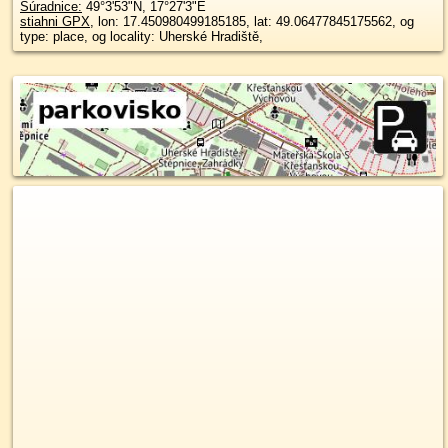
Súradnice:
49°3'53"N
,
17°27'3"E
stiahni GPX
, lon: 17.450980499185185, lat: 49.06477845175562, og
type: place, og locality: Uherské Hradiště,