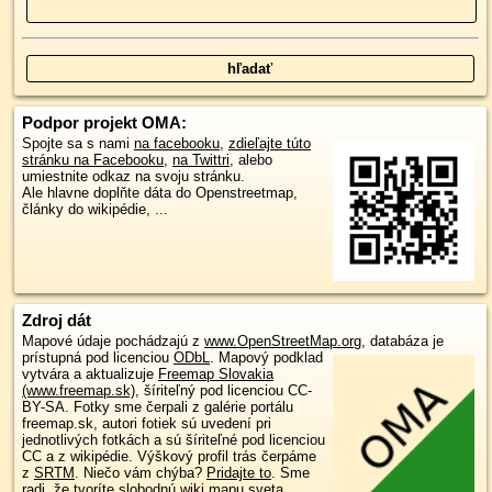
Podpor projekt OMA:
Spojte sa s nami
na facebooku
,
zdieľajte túto
stránku na Facebooku
,
na Twittri
, alebo
umiestnite odkaz na svoju stránku.
Ale hlavne doplňte dáta do Openstreetmap,
články do wikipédie, ...
Zdroj dát
Mapové údaje pochádzajú z
www.OpenStreetMap.org
, databáza je
prístupná pod licenciou
ODbL
.
Mapový podklad
vytvára a aktualizuje
Freemap Slovakia
(www.freemap.sk)
, šíriteľný pod licenciou CC-
BY-SA. Fotky sme čerpali z galérie portálu
freemap.sk, autori fotiek sú uvedení pri
jednotlivých fotkách a sú šíriteľné pod licenciou
CC a z wikipédie. Výškový profil trás čerpáme
z
SRTM
. Niečo vám chýba?
Pridajte to
. Sme
radi, že tvoríte slobodnú wiki mapu sveta.