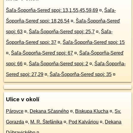
Šaľa-Šoporňa-Sereď spoj: 13,1,55,45,59,69
¤
,
Šaľa-
Šoporňa-Sereď spoj: 18,26,54
¤
,
Šaľa-Šoporňa-Sereď
spoj: 63
¤
,
Šaľa-Šoporňa-Sereď spoj: 25,7
¤
,
Šaľa-
Šoporňa-Sereď spoj: 37
¤
,
Šaľa-Šoporňa-Sereď spoj: 15
¤
,
Šaľa-Šoporňa-Sereď spoj: 67
¤
,
Šaľa-Šoporňa-Sereď
spoj: 66
¤
,
Šaľa-Šoporňa-Sereď spoj: 2
¤
,
Šaľa-Šoporňa-
Sereď spoj: 27,29
¤
,
Šaľa-Šoporňa-Sereď spoj: 35
¤
Ulice v okolí
Párovce
¤
,
Dekana Sčasného
¤
,
Biskupa Klucha
¤
,
Sv.
Gorazda
¤
,
M. R. Štefánika
¤
,
Pod Kalváriou
¤
,
Dekana
Dúbravického
¤