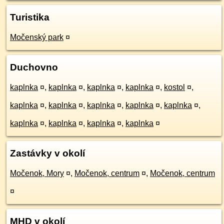
Turistika
Močenský park
¤
Duchovno
kaplnka
¤
,
kaplnka
¤
,
kaplnka
¤
,
kaplnka
¤
,
kostol
¤
,
kaplnka
¤
,
kaplnka
¤
,
kaplnka
¤
,
kaplnka
¤
,
kaplnka
¤
,
kaplnka
¤
,
kaplnka
¤
,
kaplnka
¤
,
kaplnka
¤
Zastávky v okolí
Močenok, Mory
¤
,
Močenok, centrum
¤
,
Močenok, centrum
¤
MHD v okolí