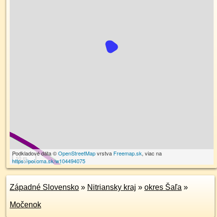
Podkladové dáta ©
OpenStreetMap
vrstva
Freemap.sk
, viac na
10 m
https://poi.oma.sk/w104494075
Západné Slovensko
»
Nitriansky kraj
»
okres Šaľa
»
Močenok