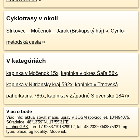
Cyklotrasy v okolí
Štrkovec – Močenok – Jarok (Biskupský háj)
¤
,
Cyrilo-
metodská cesta
¤
V kategóriách
kaplnka v Močenok 15x
,
kaplnka v okres Šaľa 56x
,
kaplnka v Nitriansky kraj 592x
,
kaplnka v Trnavská
pahorkatina 786x
,
kaplnka v Západné Slovensko 1847x
Viac o bode
Viac info:
aktualizovať mapu
,
uprav v JOSM (pokročilé)
,
104494075
,
Súradnice:
48°13'59"N
,
17°55'31"E
stiahni GPX
, lon: 17.92537191829912, lat: 48.23320043875921, og
type: place, og locality: Močenok,