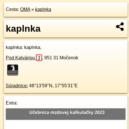
Cesta:
OMA
»
kaplnka
kaplnka
kaplnka
: kaplnka,
Pod Kalváriou
3
,
951 31
Močenok
Súradnice:
48°13'59"N
,
17°55'31"E
Extra: