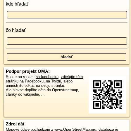
kde hľadať
čo hľadať
Podpor projekt OMA:
Spojte sa s nami
na facebooku
,
zdieľajte túto
stránku na Facebooku
,
na Twittri
, alebo
umiestnite odkaz na svoju stránku.
Ale hlavne doplňte dáta do Openstreetmap,
články do wikipédie, ...
Zdroj dát
Mapové údaje pochádzajú z
www.OpenStreetMap.org
, databáza je