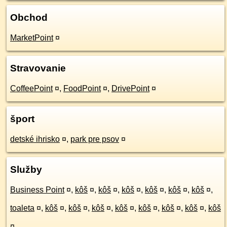
Obchod
MarketPoint
¤
Stravovanie
CoffeePoint
¤
,
FoodPoint
¤
,
DrivePoint
¤
šport
detské ihrisko
¤
,
park pre psov
¤
Služby
Business Point
¤
,
kôš
¤
,
kôš
¤
,
kôš
¤
,
kôš
¤
,
kôš
¤
,
kôš
¤
,
toaleta
¤
,
kôš
¤
,
kôš
¤
,
kôš
¤
,
kôš
¤
,
kôš
¤
,
kôš
¤
,
kôš
¤
,
kôš
¤