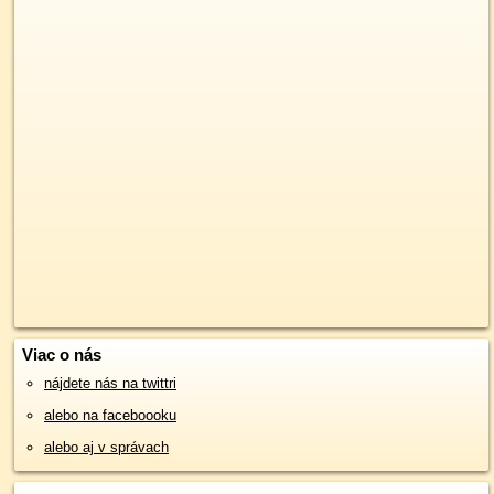
Viac o nás
nájdete nás na twittri
alebo na faceboooku
alebo aj v správach