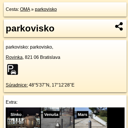
Cesta:
OMA
»
parkovisko
parkovisko
parkovisko
: parkovisko,
Rovinka
,
821 06
Bratislava
Súradnice:
48°5'37"N
,
17°12'28"E
Extra: