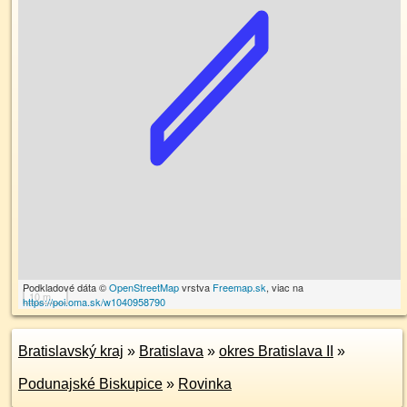
Podkladové dáta ©
OpenStreetMap
vrstva
Freemap.sk
, viac na
10 m
https://poi.oma.sk/w1040958790
Bratislavský kraj
»
Bratislava
»
okres Bratislava II
»
Podunajské Biskupice
»
Rovinka