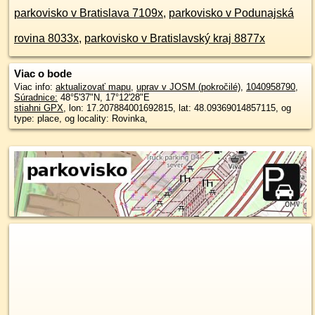
parkovisko v Bratislava 7109x
,
parkovisko v Podunajská
rovina 8033x
,
parkovisko v Bratislavský kraj 8877x
Viac o bode
Viac info:
aktualizovať mapu
,
uprav v JOSM (pokročilé)
,
1040958790
,
Súradnice:
48°5'37"N
,
17°12'28"E
stiahni GPX
, lon: 17.207884001692815, lat: 48.09369014857115, og
type: place, og locality: Rovinka,