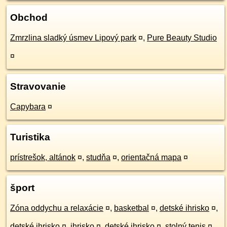
Obchod
Zmrzlina sladký úsmev Lipový park
¤
,
Pure Beauty Studio
¤
Stravovanie
Capybara
¤
Turistika
prístrešok, altánok
¤
,
studňa
¤
,
orientačná mapa
¤
šport
Zóna oddychu a relaxácie
¤
,
basketbal
¤
,
detské ihrisko
¤
,
detské ihrisko
¤
,
ihrisko
¤
,
detské ihrisko
¤
,
stolný tenis
¤