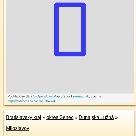
Podkladové dáta ©
OpenStreetMap
vrstva
Freemap.sk
, viac na
10 m
https://poi.oma.sk/w1028764324
Bratislavský kraj
»
okres Senec
»
Dunajská Lužná
»
Miloslavov