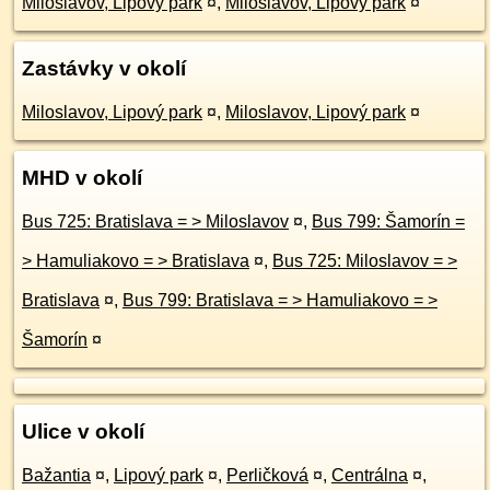
Miloslavov, Lipový park
¤
,
Miloslavov, Lipový park
¤
Zastávky v okolí
Miloslavov, Lipový park
¤
,
Miloslavov, Lipový park
¤
MHD v okolí
Bus 725: Bratislava = > Miloslavov
¤
,
Bus 799: Šamorín =
> Hamuliakovo = > Bratislava
¤
,
Bus 725: Miloslavov = >
Bratislava
¤
,
Bus 799: Bratislava = > Hamuliakovo = >
Šamorín
¤
Ulice v okolí
Bažantia
¤
,
Lipový park
¤
,
Perličková
¤
,
Centrálna
¤
,