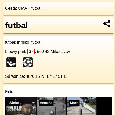
Cesta:
OMA
»
futbal
futbal
futbal
: ihrisko, futbal,
Lipový park
37
,
900 42
Miloslavov
Súradnice:
48°6'15"N
,
17°17'51"E
Extra: