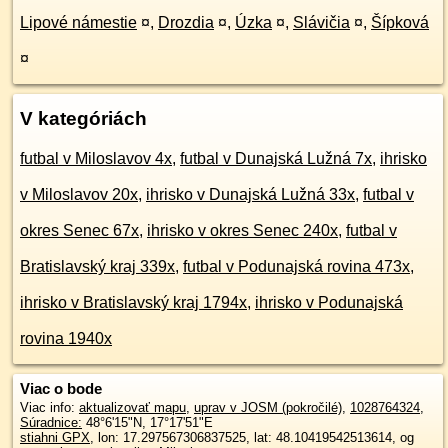
Lipové námestie
¤
,
Drozdia
¤
,
Úzka
¤
,
Slávičia
¤
,
Šípková
¤
V kategóriách
futbal v Miloslavov 4x
,
futbal v Dunajská Lužná 7x
,
ihrisko
v Miloslavov 20x
,
ihrisko v Dunajská Lužná 33x
,
futbal v
okres Senec 67x
,
ihrisko v okres Senec 240x
,
futbal v
Bratislavský kraj 339x
,
futbal v Podunajská rovina 473x
,
ihrisko v Bratislavský kraj 1794x
,
ihrisko v Podunajská
rovina 1940x
Viac o bode
Viac info:
aktualizovať mapu
,
uprav v JOSM (pokročilé)
,
1028764324
,
Súradnice:
48°6'15"N
,
17°17'51"E
stiahni GPX
, lon: 17.297567306837525, lat: 48.10419542513614, og