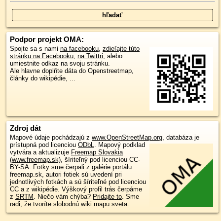
Podpor projekt OMA:
Spojte sa s nami
na facebooku
,
zdieľajte túto
stránku na Facebooku
,
na Twittri
, alebo
umiestnite odkaz na svoju stránku.
Ale hlavne doplňte dáta do Openstreetmap,
články do wikipédie, ...
Zdroj dát
Mapové údaje pochádzajú z
www.OpenStreetMap.org
, databáza je
prístupná pod licenciou
ODbL
.
Mapový podklad
vytvára a aktualizuje
Freemap Slovakia
(www.freemap.sk)
, šíriteľný pod licenciou CC-
BY-SA. Fotky sme čerpali z galérie portálu
freemap.sk, autori fotiek sú uvedení pri
jednotlivých fotkách a sú šíriteľné pod licenciou
CC a z wikipédie. Výškový profil trás čerpáme
z
SRTM
. Niečo vám chýba?
Pridajte to
. Sme
radi, že tvoríte slobodnú wiki mapu sveta.