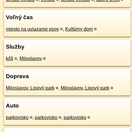
Voľný čas
miesto na uviazanie psov
¤
,
Kultúrny dom
¤
Služby
kôš
¤
,
Miloslavov
¤
Doprava
Miloslavov, Lipový park
¤
,
Miloslavov, Lipový park
¤
Auto
parkovisko
¤
,
parkovisko
¤
,
parkovisko
¤