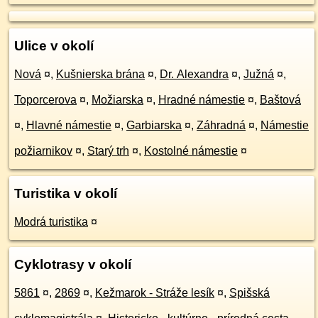
Ulice v okolí
Nová
¤
,
Kušnierska brána
¤
,
Dr. Alexandra
¤
,
Južná
¤
,
Toporcerova
¤
,
Možiarska
¤
,
Hradné námestie
¤
,
Baštová
¤
,
Hlavné námestie
¤
,
Garbiarska
¤
,
Záhradná
¤
,
Námestie
požiarnikov
¤
,
Starý trh
¤
,
Kostolné námestie
¤
Turistika v okolí
Modrá turistika
¤
Cyklotrasy v okolí
5861
¤
,
2869
¤
,
Kežmarok - Stráže lesík
¤
,
Spišská