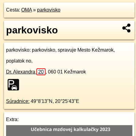
Cesta:
OMA
»
parkovisko
parkovisko
parkovisko
: parkovisko, spravuje Mesto Kežmarok,
poplatok no,
Dr. Alexandra
20
,
060 01
Kežmarok
Súradnice:
49°8'13"N
,
20°25'43"E
Extra: