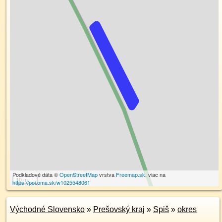
Podkladové dáta ©
OpenStreetMap
vrstva
Freemap.sk
, viac na
10 m
https://poi.oma.sk/w1025548061
Východné Slovensko
»
Prešovský kraj
»
Spiš
»
okres