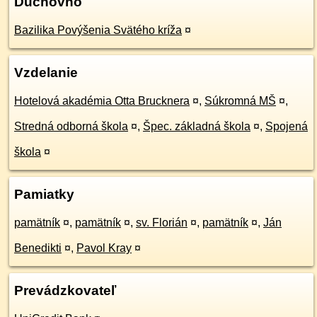
Duchovno
Bazilika Povýšenia Svätého kríža
¤
Vzdelanie
Hotelová akadémia Otta Brucknera
¤
,
Súkromná MŠ
¤
,
Stredná odborná škola
¤
,
Špec. základná škola
¤
,
Spojená
škola
¤
Pamiatky
pamätník
¤
,
pamätník
¤
,
sv. Florián
¤
,
pamätník
¤
,
Ján
Benedikti
¤
,
Pavol Kray
¤
Prevádzkovateľ