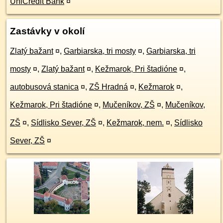
UniCredit Bank
¤
Zastávky v okolí
Zlatý bažant
¤
,
Garbiarska, tri mosty
¤
,
Garbiarska, tri
mosty
¤
,
Zlatý bažant
¤
,
Kežmarok, Pri štadióne
¤
,
autobusová stanica
¤
,
ZŠ Hradná
¤
,
Kežmarok
¤
,
Kežmarok, Pri štadióne
¤
,
Mučeníkov, ZŠ
¤
,
Mučeníkov,
ZŠ
¤
,
Sídlisko Sever, ZŠ
¤
,
Kežmarok, nem.
¤
,
Sídlisko
Sever, ZŠ
¤