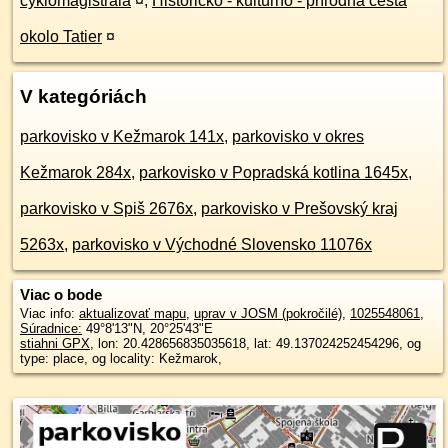
cyklomagistrála
¤
,
Historicko - kultúrno - prírodná cesta
okolo Tatier
¤
V kategóriách
parkovisko v Kežmarok 141x
,
parkovisko v okres
Kežmarok 284x
,
parkovisko v Popradská kotlina 1645x
,
parkovisko v Spiš 2676x
,
parkovisko v Prešovský kraj
5263x
,
parkovisko v Východné Slovensko 11076x
Viac o bode
Viac info:
aktualizovať mapu
,
uprav v JOSM (pokročilé)
,
1025548061
,
Súradnice:
49°8'13"N
,
20°25'43"E
stiahni GPX
, lon: 20.428656835035618, lat: 49.137024252454296, og
type: place, og locality: Kežmarok,