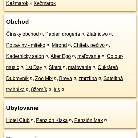
Kežmarok
»
Kežmarok
Obchod
Čínsky obchod
¤
,
Papier, drogéria
¤
,
Zlatníctvo
¤
,
Potraviny - mlieko
¤
,
Mirond
¤
,
Chlieb, pečivo
¤
,
Kadernícky salón
¤
,
Alter Ego
¤
,
maľovanie
¤
,
Colour-
music
¤
,
1st Day
¤
,
Sintra
¤
,
maľovanie
¤
,
Cukráreň
Dubrovník
¤
,
Zoo Mix
¤
,
Breva
¤
,
zmrzlina
¤
,
Satelitná
technika
¤
,
úžerník
¤
,
Iris
¤
Ubytovanie
Hotel Club
¤
,
Penzión Kiska
¤
,
Penzión Max
¤