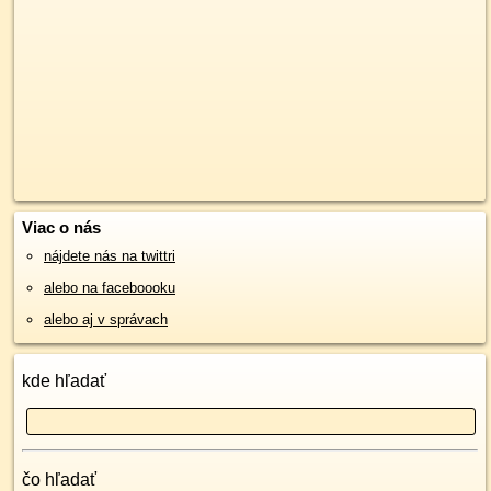
Viac o nás
nájdete nás na twittri
alebo na faceboooku
alebo aj v správach
kde hľadať
čo hľadať