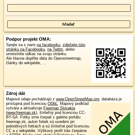
Podpor projekt OMA:
Spojte sa s nami
na facebooku
,
zdieľajte túto
stránku na Facebooku
,
na Twittri
, alebo
umiestnite odkaz na svoju stránku.
Ale hlavne doplňte dáta do Openstreetmap,
články do wikipédie, ...
Zdroj dát
Mapové údaje pochádzajú z
www.OpenStreetMap.org
, databáza je
prístupná pod licenciou
ODbL
.
Mapový podklad
vytvára a aktualizuje
Freemap Slovakia
(www.freemap.sk)
, šíriteľný pod licenciou CC-
BY-SA. Fotky sme čerpali z galérie portálu
freemap.sk, autori fotiek sú uvedení pri
jednotlivých fotkách a sú šíriteľné pod licenciou
CC a z wikipédie. Výškový profil trás čerpáme