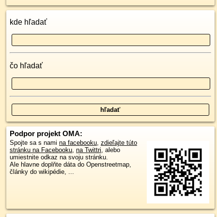
kde hľadať
čo hľadať
Podpor projekt OMA:
Spojte sa s nami
na facebooku
,
zdieľajte túto
stránku na Facebooku
,
na Twittri
, alebo
umiestnite odkaz na svoju stránku.
Ale hlavne doplňte dáta do Openstreetmap,
články do wikipédie, ...