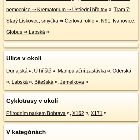
nemocnice ⇒ Krematorium ⇒ Ústřední hřbitov
¤
,
Tram 7:
Starý Lískovec, smyčka ⇒ Čertova rokle
¤
,
N91: Ivanovice,
Globus ⇒ Labská
¤
Ulice v okolí
Dunajská
¤
,
U hřiště
¤
,
Manipulační zastávka
¤
,
Oderská
¤
,
Labská
¤
,
Bítešská
¤
,
Jemelkova
¤
Cyklotrasy v okolí
Přírodním parkem Bobrava
¤
,
X162
¤
,
X171
¤
V kategóriách