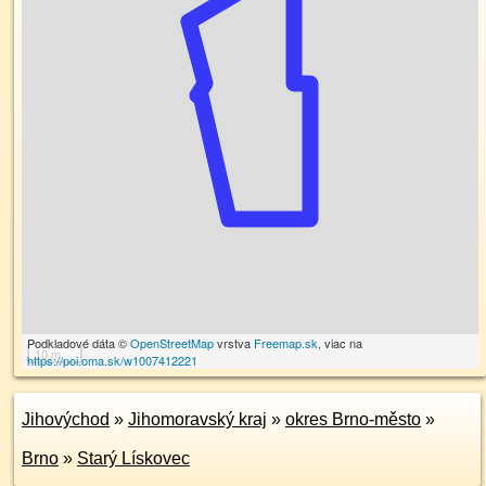
Podkladové dáta ©
OpenStreetMap
vrstva
Freemap.sk
, viac na
10 m
https://poi.oma.sk/w1007412221
Jihovýchod
»
Jihomoravský kraj
»
okres Brno-město
»
Brno
»
Starý Lískovec