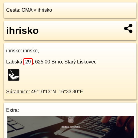
Cesta:
OMA
»
ihrisko
ihrisko
ihrisko
: ihrisko,
Labská
29
,
625 00
Brno, Starý Lískovec
Súradnice:
49°10'13"N
,
16°33'30"E
Extra: