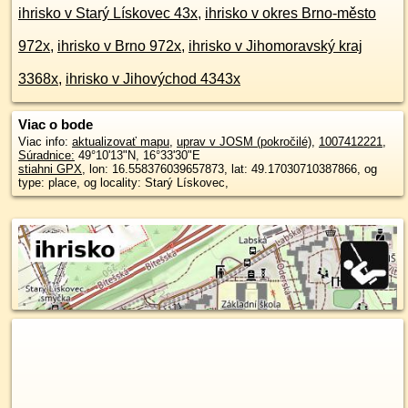
ihrisko v Starý Lískovec 43x
,
ihrisko v okres Brno-město
972x
,
ihrisko v Brno 972x
,
ihrisko v Jihomoravský kraj
3368x
,
ihrisko v Jihovýchod 4343x
Viac o bode
Viac info:
aktualizovať mapu
,
uprav v JOSM (pokročilé)
,
1007412221
,
Súradnice:
49°10'13"N
,
16°33'30"E
stiahni GPX
, lon: 16.558376039657873, lat: 49.17030710387866, og
type: place, og locality: Starý Lískovec,