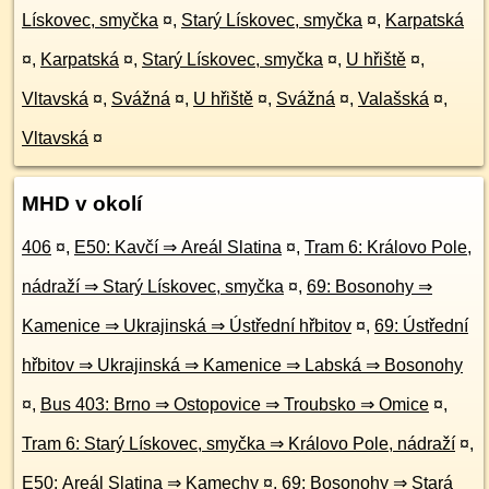
Lískovec, smyčka
¤
,
Starý Lískovec, smyčka
¤
,
Karpatská
¤
,
Karpatská
¤
,
Starý Lískovec, smyčka
¤
,
U hřiště
¤
,
Vltavská
¤
,
Svážná
¤
,
U hřiště
¤
,
Svážná
¤
,
Valašská
¤
,
Vltavská
¤
MHD v okolí
406
¤
,
E50: Kavčí ⇒ Areál Slatina
¤
,
Tram 6: Královo Pole,
nádraží ⇒ Starý Lískovec, smyčka
¤
,
69: Bosonohy ⇒
Kamenice ⇒ Ukrajinská ⇒ Ústřední hřbitov
¤
,
69: Ústřední
hřbitov ⇒ Ukrajinská ⇒ Kamenice ⇒ Labská ⇒ Bosonohy
¤
,
Bus 403: Brno ⇒ Ostopovice ⇒ Troubsko ⇒ Omice
¤
,
Tram 6: Starý Lískovec, smyčka ⇒ Královo Pole, nádraží
¤
,
E50: Areál Slatina ⇒ Kamechy
¤
,
69: Bosonohy ⇒ Stará