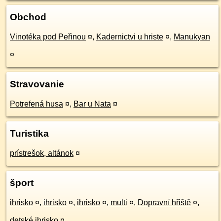
Obchod
Vinotéka pod Peřinou
¤
,
Kadernictvi u hriste
¤
,
Manukyan
¤
Stravovanie
Potrefená husa
¤
,
Bar u Nata
¤
Turistika
prístrešok, altánok
¤
šport
ihrisko
¤
,
ihrisko
¤
,
ihrisko
¤
,
multi
¤
,
Dopravní hřiště
¤
,
detské ihrisko
¤