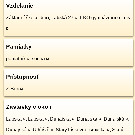
Vzdelanie
Základní škola Brno, Labská 27
¤
,
EKO gymnázium o. p. s.
¤
Pamiatky
pamätník
¤
,
socha
¤
Prístupnosť
Z-Box
¤
Zastávky v okolí
Labská
¤
,
Labská
¤
,
Dunajská
¤
,
Dunajská
¤
,
Dunajská
¤
,
Dunajská
¤
,
U hřiště
¤
,
Starý Lískovec, smyčka
¤
,
Starý